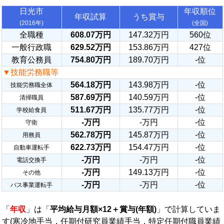
日光市
年収順位
年収試算
うち賞与
(2016年)
(全国)
全職種
608.07万円
147.32万円
560位
一般行政職
629.52万円
153.86万円
427位
教育公務員
754.80万円
189.70万円
-位
▼技能労務職等
564.18万円
143.98万円
-位
技能労務職全体
587.69万円
140.59万円
-位
清掃職員
511.67万円
135.77万円
-位
学校給食員
-万円
-万円
-位
守衛
562.78万円
145.87万円
-位
用務員
622.73万円
154.47万円
-位
自動車運転手
-万円
-万円
-位
電話交換手
-万円
149.13万円
-位
その他
-万円
-万円
-位
バス事業運転手
「
年収
」は「
平均給与月額×12＋賞与(年額)
」で計算していま
す(寒冷地手当，任期付研究員業績手当，特定任期付職員業績