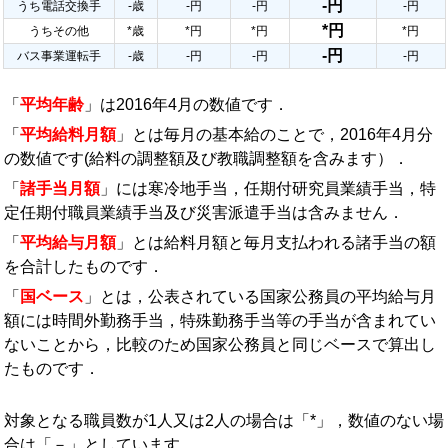
-円
うち電話交換手
-歳
-円
-円
-円
*円
うちその他
*歳
*円
*円
*円
-円
バス事業運転手
-歳
-円
-円
-円
「
平均年齢
」は2016年4月の数値です．
「
平均給料月額
」とは毎月の基本給のことで，2016年4月分
の数値です(給料の調整額及び教職調整額を含みます）．
「
諸手当月額
」には寒冷地手当，任期付研究員業績手当，特
定任期付職員業績手当及び災害派遣手当は含みません．
「
平均給与月額
」とは給料月額と毎月支払われる諸手当の額
を合計したものです．
「
国ベース
」とは，公表されている国家公務員の平均給与月
額には時間外勤務手当，特殊勤務手当等の手当が含まれてい
ないことから，比較のため国家公務員と同じベースで算出し
たものです．
対象となる職員数が1人又は2人の場合は「*」，数値のない場
合は「－」としています．