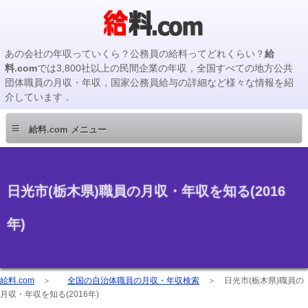
あの会社の年収っていくら？公務員の給料ってどれくらい？
給
料.com
では3,800社以上の民間企業の年収，全国すべての地方公共
団体職員の月収・年収，国家公務員給与の詳細など様々な情報を紹
介しています．
≡
給料.com メニュー
日光市(栃木県)職員の月収・年収を知る(2016
年)
給料.com
＞
全国の自治体職員の月収・年収検索
＞
日光市(栃木県)職員の
月収・年収を知る(2016年)