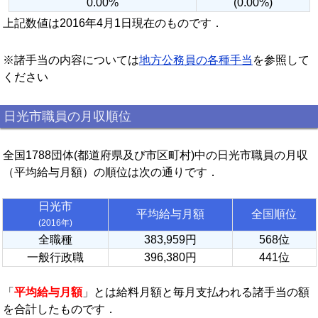
0.00%
(0.00%)
上記数値は2016年4月1日現在のものです．
※諸手当の内容については
地方公務員の各種手当
を参照して
ください
日光市職員の月収順位
全国1788団体(都道府県及び市区町村)中の日光市職員の月収
（平均給与月額）の順位は次の通りです．
日光市
平均給与月額
全国順位
(2016年)
全職種
383,959円
568位
一般行政職
396,380円
441位
「
平均給与月額
」とは給料月額と毎月支払われる諸手当の額
を合計したものです．