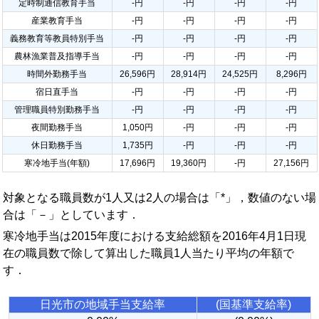
定時制通信教育手当
-円
-円
-円
-円
産業教育手当
-円
-円
-円
-円
義務教育等教員特別手当
-円
-円
-円
-円
農林漁業普及指導手当
-円
-円
-円
-円
時間外勤務手当
26,596円
28,914円
24,525円
8,296円
宿日直手当
-円
-円
-円
-円
管理職員特別勤務手当
-円
-円
-円
-円
夜間勤務手当
1,050円
-円
-円
-円
休日勤務手当
1,735円
-円
-円
-円
寒冷地手当(年額)
17,696円
19,360円
-円
27,156円
対象となる職員数が1人又は2人の場合は「*」，数値のない場
合は「－」としています．
寒冷地手当は2015年度における支給総額を2016年4月1日現
在の職員数で除して算出した職員1人当たり平均の年額で
す．
日光市の地域手当支給率
(国基準支給率)