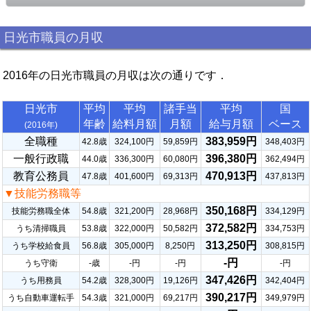
日光市職員の月収
2016年の日光市職員の月収は次の通りです．
日光市
平均
平均
諸手当
平均
国
年齢
給料月額
月額
給与月額
ベース
(2016年)
全職種
383,959円
42.8歳
324,100円
59,859円
348,403円
一般行政職
396,380円
44.0歳
336,300円
60,080円
362,494円
教育公務員
470,913円
47.8歳
401,600円
69,313円
437,813円
▼技能労務職等
350,168円
技能労務職全体
54.8歳
321,200円
28,968円
334,129円
372,582円
うち清掃職員
53.8歳
322,000円
50,582円
334,753円
313,250円
うち学校給食員
56.8歳
305,000円
8,250円
308,815円
-円
うち守衛
-歳
-円
-円
-円
347,426円
うち用務員
54.2歳
328,300円
19,126円
342,404円
390,217円
うち自動車運転手
54.3歳
321,000円
69,217円
349,979円