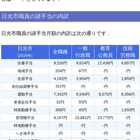
日光市職員の諸手当の内訳
日光市職員の諸手当月額の内訳は次の通りです．
日光市
一般
教育
技能
全職種
行政職
公務員
労務職
(2016年)
扶養手当
9,526円
9,624円
12,438円
8,807円
地域手当
204円
67円
-円
-円
住居手当
4,192円
3,954円
-円
1,859円
初任給調整手当
707円
-円
-円
-円
通勤手当
7,342円
6,540円
8,575円
8,356円
単身赴任手当
32円
55円
-円
-円
特殊勤務手当
308円
45円
-円
1,650円
管理職手当
8,167円
10,881円
23,775円
-円
特地勤務手当
-円
-円
-円
-円
へき地手当
-円
-円
-円
-円