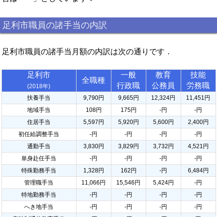
足利市職員の諸手当の内訳
足利市職員の諸手当月額の内訳は次の通りです．
足利市
一般
教育
技能
全職種
行政職
公務員
労務職
(2018年)
扶養手当
9,790円
9,665円
12,324円
11,451円
地域手当
108円
175円
-円
-円
住居手当
5,597円
5,920円
5,600円
2,400円
初任給調整手当
-円
-円
-円
-円
通勤手当
3,830円
3,829円
3,732円
4,521円
単身赴任手当
-円
-円
-円
-円
特殊勤務手当
1,328円
162円
-円
6,484円
管理職手当
11,066円
15,546円
5,424円
-円
特地勤務手当
-円
-円
-円
-円
へき地手当
-円
-円
-円
-円