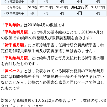
-円
うち電話交換手
-歳
-円
-円
-円
364,193円
うちその他
51.3歳
325,761円
38,432円
341,207円
-円
バス事業運転手
-歳
-円
-円
-円
「
平均年齢
」は2018年4月の数値です．
「
平均給料月額
」とは毎月の基本給のことで，2018年4月分
の数値です(給料の調整額及び教職調整額を含みます）．
「
諸手当月額
」には寒冷地手当，任期付研究員業績手当，特
定任期付職員業績手当及び災害派遣手当は含みません．
「
平均給与月額
」とは給料月額と毎月支払われる諸手当の額
を合計したものです．
「
国ベース
」とは，公表されている国家公務員の平均給与月
額には時間外勤務手当，特殊勤務手当等の手当が含まれてい
ないことから，比較のため国家公務員と同じベースで算出し
たものです．
対象となる職員数が1人又は2人の場合は「*」，数値のない場
合は「－」としています．