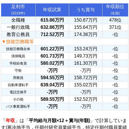
足利市
年収順位
年収試算
うち賞与
(2018年)
(全国)
全職種
615.86万円
150.87万円
478位
一般行政職
632.86万円
155.64万円
371位
教育公務員
712.52万円
174.36万円
-位
▼技能労務職等
601.22万円
153.24万円
-位
技能労務職全体
601.73万円
149.73万円
-位
清掃職員
580.02万円
161.30万円
-位
学校給食員
-万円
-万円
-位
守衛
594.55万円
158.72万円
-位
用務員
639.04万円
155.02万円
-位
自動車運転手
-万円
-万円
-位
電話交換手
589.55万円
152.52万円
-位
その他
-万円
-万円
-位
バス事業運転手
「
年収
」は「
平均給与月額×12＋賞与(年額)
」で計算していま
す(寒冷地手当，任期付研究員業績手当，特定任期付職員業績