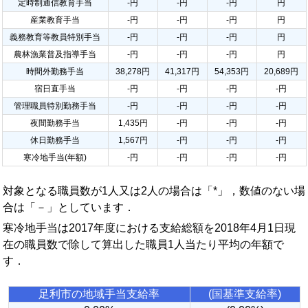
定時制通信教育手当
-円
-円
-円
円
産業教育手当
-円
-円
-円
円
義務教育等教員特別手当
-円
-円
-円
円
農林漁業普及指導手当
-円
-円
-円
円
時間外勤務手当
38,278円
41,317円
54,353円
20,689円
宿日直手当
-円
-円
-円
-円
管理職員特別勤務手当
-円
-円
-円
-円
夜間勤務手当
1,435円
-円
-円
-円
休日勤務手当
1,567円
-円
-円
-円
寒冷地手当(年額)
-円
-円
-円
-円
対象となる職員数が1人又は2人の場合は「*」，数値のない場
合は「－」としています．
寒冷地手当は2017年度における支給総額を2018年4月1日現
在の職員数で除して算出した職員1人当たり平均の年額で
す．
足利市の地域手当支給率
(国基準支給率)