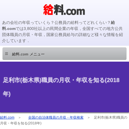
あの会社の年収っていくら？公務員の給料ってどれくらい？
給
料.com
では3,800社以上の民間企業の年収，全国すべての地方公共
団体職員の月収・年収，国家公務員給与の詳細など様々な情報を紹
介しています．
≡
給料.com メニュー
足利市(栃木県)職員の月収・年収を知る(2018
年)
給料.com
＞
全国の自治体職員の月収・年収検索
＞
足利市(栃木県)職員の
月収・年収を知る(2018年)