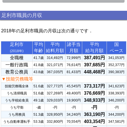
足利市職員の月収
2018年の足利市職員の月収は次の通りです．
足利市
平均
平均
諸手当
平均
国
年齢
給料月額
月額
給与月額
ベース
(2018年)
全職種
387,491円
41.7歳
314,492円
72,999円
341,053円
一般行政職
397,685円
41.8歳
321,071円
76,614円
352,377円
教育公務員
448,468円
43.8歳
367,035円
81,433円
390,383円
▼技能労務職等
373,317円
技能労務職全体
51.6歳
327,772円
45,545円
341,623円
376,669円
うち清掃職員
51.6歳
327,269円
49,400円
338,393円
348,933円
うち学校給食員
49.1歳
329,033円
19,900円
346,200円
-円
うち守衛
-歳
-円
-円
-円
363,190円
うち用務員
51.3歳
328,950円
34,240円
344,200円
403,354円
うち自動車運転手
53.3歳
332,800円
70,554円
347,581円