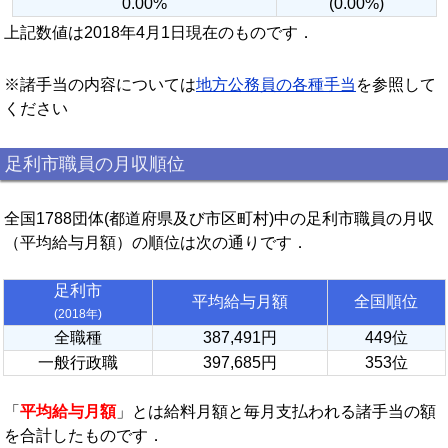
0.00%
(0.00%)
上記数値は2018年4月1日現在のものです．
※諸手当の内容については
地方公務員の各種手当
を参照して
ください
足利市職員の月収順位
全国1788団体(都道府県及び市区町村)中の足利市職員の月収
（平均給与月額）の順位は次の通りです．
足利市
平均給与月額
全国順位
(2018年)
全職種
387,491円
449位
一般行政職
397,685円
353位
「
平均給与月額
」とは給料月額と毎月支払われる諸手当の額
を合計したものです．