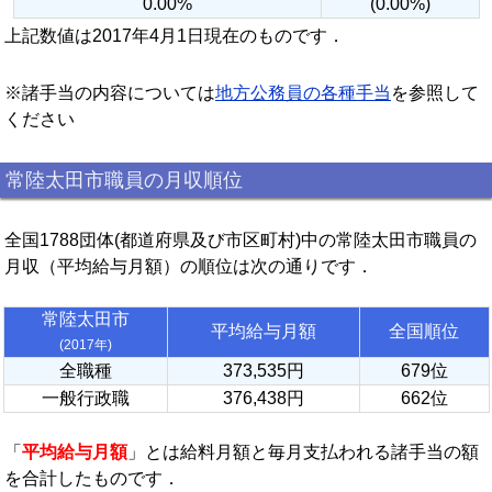
0.00%
(0.00%)
上記数値は2017年4月1日現在のものです．
※諸手当の内容については
地方公務員の各種手当
を参照して
ください
常陸太田市職員の月収順位
全国1788団体(都道府県及び市区町村)中の常陸太田市職員の
月収（平均給与月額）の順位は次の通りです．
常陸太田市
平均給与月額
全国順位
(2017年)
全職種
373,535円
679位
一般行政職
376,438円
662位
「
平均給与月額
」とは給料月額と毎月支払われる諸手当の額
を合計したものです．