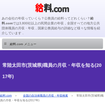
あの会社の年収っていくら？公務員の給料ってどれくらい？
給
料.com
では3,800社以上の民間企業の年収，全国すべての地方公共
団体職員の月収・年収，国家公務員給与の詳細など様々な情報を紹
介しています．
≡
給料.com メニュー
常陸太田市(茨城県)職員の月収・年収を知る(20
17年)
給料.com
＞
全国の自治体職員の月収・年収検索
＞
常陸太田市(茨城県)職
員の月収・年収を知る(2017年)