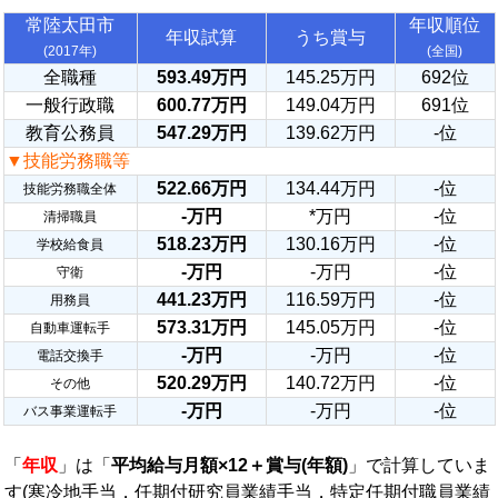
常陸太田市
年収順位
年収試算
うち賞与
(2017年)
(全国)
全職種
593.49万円
145.25万円
692位
一般行政職
600.77万円
149.04万円
691位
教育公務員
547.29万円
139.62万円
-位
▼技能労務職等
522.66万円
134.44万円
-位
技能労務職全体
-万円
*万円
-位
清掃職員
518.23万円
130.16万円
-位
学校給食員
-万円
-万円
-位
守衛
441.23万円
116.59万円
-位
用務員
573.31万円
145.05万円
-位
自動車運転手
-万円
-万円
-位
電話交換手
520.29万円
140.72万円
-位
その他
-万円
-万円
-位
バス事業運転手
「
年収
」は「
平均給与月額×12＋賞与(年額)
」で計算していま
す(寒冷地手当，任期付研究員業績手当，特定任期付職員業績