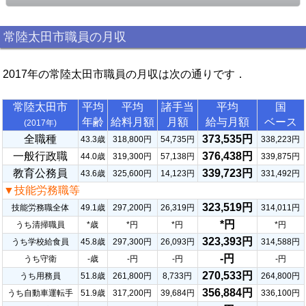
常陸太田市職員の月収
2017年の常陸太田市職員の月収は次の通りです．
常陸太田市
平均
平均
諸手当
平均
国
年齢
給料月額
月額
給与月額
ベース
(2017年)
全職種
373,535円
43.3歳
318,800円
54,735円
338,223円
一般行政職
376,438円
44.0歳
319,300円
57,138円
339,875円
教育公務員
339,723円
43.6歳
325,600円
14,123円
331,492円
▼技能労務職等
323,519円
技能労務職全体
49.1歳
297,200円
26,319円
314,011円
*円
うち清掃職員
*歳
*円
*円
*円
323,393円
うち学校給食員
45.8歳
297,300円
26,093円
314,588円
-円
うち守衛
-歳
-円
-円
-円
270,533円
うち用務員
51.8歳
261,800円
8,733円
264,800円
356,884円
うち自動車運転手
51.9歳
317,200円
39,684円
336,100円