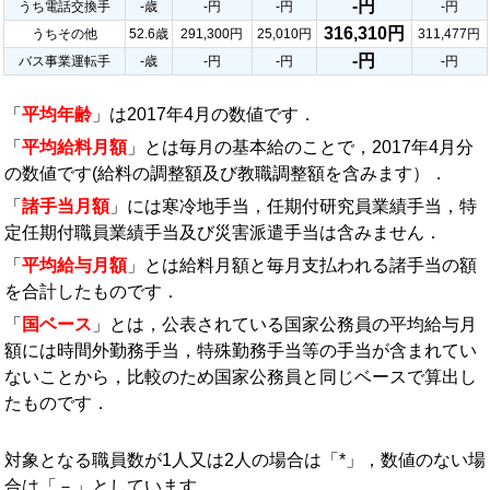
-円
うち電話交換手
-歳
-円
-円
-円
316,310円
うちその他
52.6歳
291,300円
25,010円
311,477円
-円
バス事業運転手
-歳
-円
-円
-円
「
平均年齢
」は2017年4月の数値です．
「
平均給料月額
」とは毎月の基本給のことで，2017年4月分
の数値です(給料の調整額及び教職調整額を含みます）．
「
諸手当月額
」には寒冷地手当，任期付研究員業績手当，特
定任期付職員業績手当及び災害派遣手当は含みません．
「
平均給与月額
」とは給料月額と毎月支払われる諸手当の額
を合計したものです．
「
国ベース
」とは，公表されている国家公務員の平均給与月
額には時間外勤務手当，特殊勤務手当等の手当が含まれてい
ないことから，比較のため国家公務員と同じベースで算出し
たものです．
対象となる職員数が1人又は2人の場合は「*」，数値のない場
合は「－」としています．