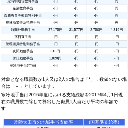
定時制通信教育手当
-円
-円
-円
円
産業教育手当
-円
-円
-円
円
義務教育等教員特別手当
-円
-円
-円
円
農林漁業普及指導手当
-円
-円
-円
円
時間外勤務手当
27,175円
31,577円
2,750円
4,319円
宿日直手当
-円
-円
-円
-円
管理職員特別勤務手当
-円
-円
-円
-円
夜間勤務手当
818円
-円
-円
-円
休日勤務手当
1,820円
-円
-円
-円
寒冷地手当(年額)
-円
-円
-円
-円
対象となる職員数が1人又は2人の場合は「*」，数値のない場
合は「－」としています．
寒冷地手当は2016年度における支給総額を2017年4月1日現
在の職員数で除して算出した職員1人当たり平均の年額で
す．
常陸太田市の地域手当支給率
(国基準支給率)