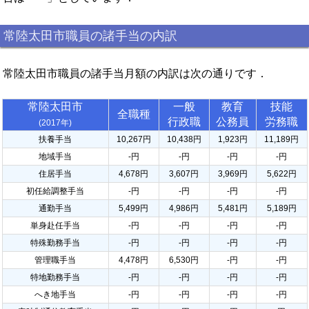
常陸太田市職員の諸手当の内訳
常陸太田市職員の諸手当月額の内訳は次の通りです．
常陸太田市
一般
教育
技能
全職種
行政職
公務員
労務職
(2017年)
扶養手当
10,267円
10,438円
1,923円
11,189円
地域手当
-円
-円
-円
-円
住居手当
4,678円
3,607円
3,969円
5,622円
初任給調整手当
-円
-円
-円
-円
通勤手当
5,499円
4,986円
5,481円
5,189円
単身赴任手当
-円
-円
-円
-円
特殊勤務手当
-円
-円
-円
-円
管理職手当
4,478円
6,530円
-円
-円
特地勤務手当
-円
-円
-円
-円
へき地手当
-円
-円
-円
-円