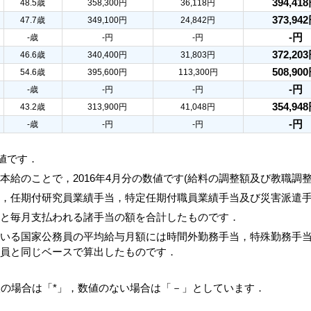
394,41
48.5歳
358,300円
36,118円
373,94
47.7歳
349,100円
24,842円
-円
-歳
-円
-円
372,20
46.6歳
340,400円
31,803円
508,90
54.6歳
395,600円
113,300円
-円
-歳
-円
-円
354,94
43.2歳
313,900円
41,048円
-円
-歳
-円
-円
数値です．
本給のことで，2016年4月分の数値です(給料の調整額及び教職調
当，任期付研究員業績手当，特定任期付職員業績手当及び災害派遣
額と毎月支払われる諸手当の額を合計したものです．
ている国家公務員の平均給与月額には時間外勤務手当，特殊勤務手
務員と同じベースで算出したものです．
人の場合は「*」，数値のない場合は「－」としています．