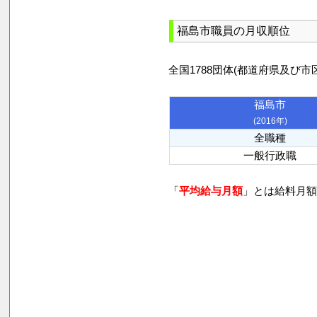
福島市職員の月収順位
全国1788団体(都道府県及
福島市
(2016年)
全職種
一般行政職
「
平均給与月額
」とは給料月