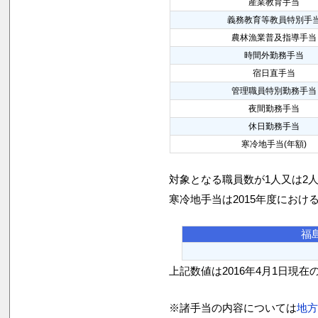
産業教育手当
義務教育等教員特別手
農林漁業普及指導手当
時間外勤務手当
宿日直手当
管理職員特別勤務手当
夜間勤務手当
休日勤務手当
寒冷地手当(年額)
対象となる職員数が1人又は2
寒冷地手当は2015年度におけ
福
上記数値は2016年4月1日現在
※諸手当の内容については
地