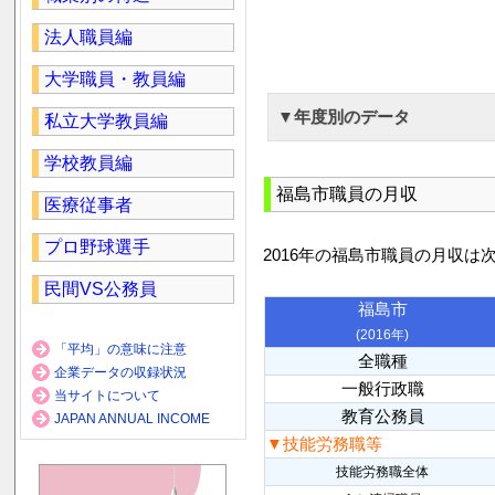
法人職員編
大学職員・教員編
▼年度別のデータ
私立大学教員編
学校教員編
福島市職員の月収
医療従事者
プロ野球選手
2016年の福島市職員の月収は
民間VS公務員
福島市
(2016年)
「平均」の意味に注意
全職種
企業データの収録状況
一般行政職
当サイトについて
教育公務員
JAPAN ANNUAL INCOME
▼技能労務職等
技能労務職全体