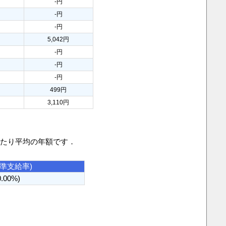
-円
円
-円
-円
円
5,042円
-円
-円
-円
499円
円
3,110円
当たり平均の年額です．
基準支給率)
0.00%)