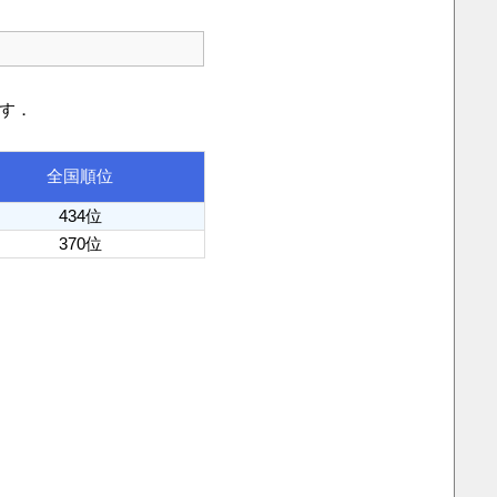
です．
全国順位
434位
370位