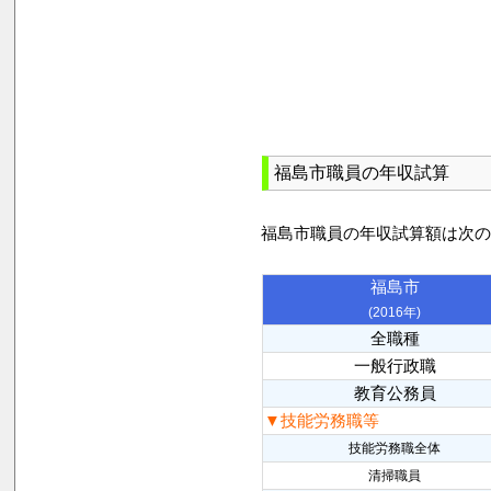
福島市職員の年収試算
福島市職員の年収試算額は次
福島市
(2016年)
全職種
一般行政職
教育公務員
▼技能労務職等
技能労務職全体
清掃職員