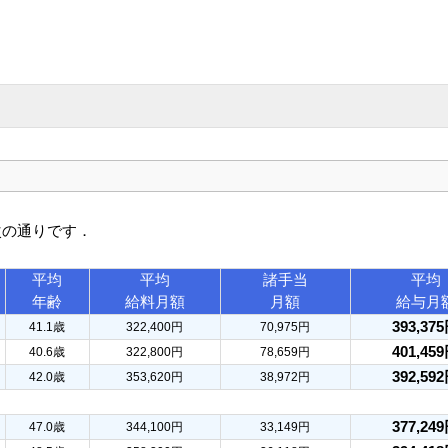
次の通りです．
平均
平均
諸手当
平均
年齢
給料月額
月額
給与月
393,37
41.1歳
322,400円
70,975円
401,45
40.6歳
322,800円
78,659円
392,59
42.0歳
353,620円
38,972円
377,24
47.0歳
344,100円
33,149円