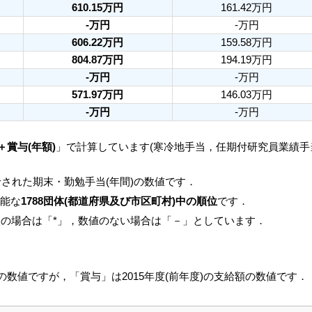
610.15万円
161.42万円
-万円
-万円
606.22万円
159.58万円
804.87万円
194.19万円
-万円
-万円
571.97万円
146.03万円
-万円
-万円
＋賞与(年額)
」で計算しています(寒冷地手当，任期付研究員業績
された期末・勤勉手当(年間)の数値です．
可能な
1788団体(都道府県及び市区町村)中の順位
です．
人の場合は「*」，数値のない場合は「－」としています．
月の数値ですが，「賞与」は2015年度(前年度)の支給額の数値です．