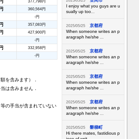
笠間市
2025/05/25
8円
377,798円
I enjoy what you guys are u
2円
360,564円
sually up too...
-円
3円
357,083円
京都府
2025/05/25
When someone writes an p
0円
427,900円
aragraph he/she ...
-円
8円
332,958円
京都府
2025/05/25
-円
When someone writes an p
aragraph he/she ...
京都府
2025/05/25
整額を含みます）．
When someone writes an p
aragraph he/she ...
手当は含みません．
京都府
2025/05/25
当等の手当が含まれていない
When someone writes an p
aragraph he/she ...
磐梯町
2025/05/25
Hi there mates, fastidious p
iece of writ...