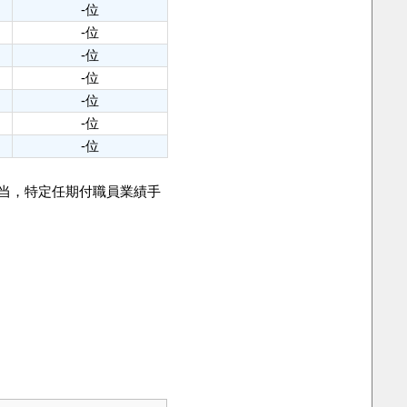
-位
-位
-位
-位
-位
-位
-位
手当，特定任期付職員業績手