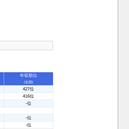
年収順位
(全国)
427位
416位
-位
-位
-位