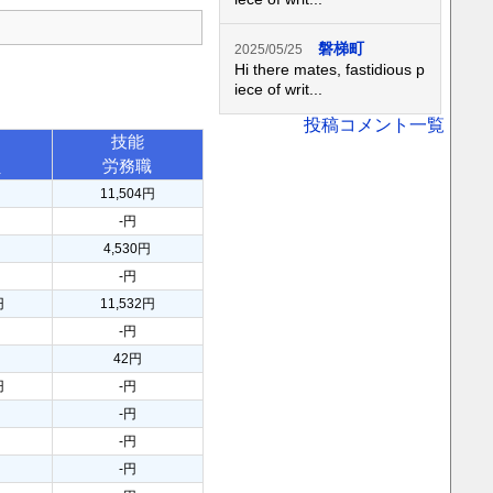
磐梯町
2025/05/25
Hi there mates, fastidious p
iece of writ...
投稿コメント一覧
技能
員
労務職
円
11,504円
-円
円
4,530円
-円
円
11,532円
-円
42円
円
-円
-円
-円
-円