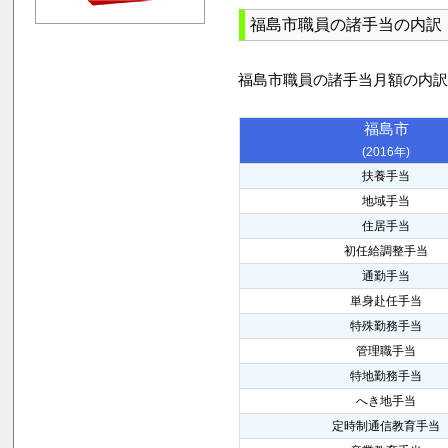
福島市職員の諸手当の内訳
福島市職員の諸手当月額の内
福島市
(2016年)
扶養手当
地域手当
住居手当
初任給調整手当
通勤手当
単身赴任手当
特殊勤務手当
管理職手当
特地勤務手当
へき地手当
定時制通信教育手当