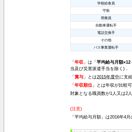
学校給食員
守衛
用務員
自動車運転手
電話交換手
その他
バス事業運転手
「
年収
」は「
平均給与月額×12
当及び災害派遣手当を除く)．
「
賞与
」とは
2015年度中
に支給
「
年収順位
」とは年収が比較
対象となる職員数が1人又は2
(注意)
「平均給与月額」は2016年4