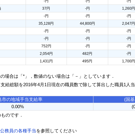
-円
-円
-円
当
37円
-円
1,260
-円
-円
-円
35,128円
44,800円
2,047
-円
-円
-円
-円
-円
-円
752円
-円
-円
2,054円
482円
-円
1,431円
495円
1,700
人の場合は「*」，数値のない場合は「－」としています．
る支給総額を2016年4月1日現在の職員数で除して算出した職員1人
島市の地域手当支給率
(国
0.00%
(
のものです．
方公務員の各種手当
を参照してください