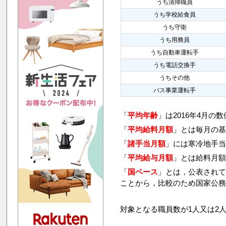
うち清掃職員
うち学校給食員
うち守衛
うち用務員
うち自動車運転手
うち電話交換手
うちその他
バス事業運転手
「
平均年齢
」は2016年4月の
「
平均給料月額
」とは毎月の基
「
諸手当月額
」には寒冷地手
「
平均給与月額
」とは給料月
「
国ベース
」とは，公表され
ことから，比較のため国家公
対象となる職員数が1人又は2