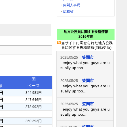
・
内閣人事局
・
総務省
地方公務員に関する投稿情報
2016年度
当サイトに寄せられた地方公務
員に関する投稿情報(自動更新)
笠間市
2025/05/25
I enjoy what you guys are u
sually up too...
国
笠間市
2025/05/25
額
ベース
I enjoy what you guys are u
sually up too...
5円
344,981円
9円
347,646円
笠間市
2025/05/25
2円
378,992円
I enjoy what you guys are u
sually up too...
9円
360,393円