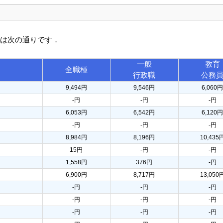
訳は次の通りです．
一般
教育
全職種
行政職
公務
9,494円
9,546円
6,060
-円
-円
-円
6,053円
6,542円
6,120
-円
-円
-円
8,984円
8,196円
10,435
15円
-円
-円
1,558円
376円
-円
6,900円
8,717円
13,050
-円
-円
-円
-円
-円
-円
-円
-円
-円