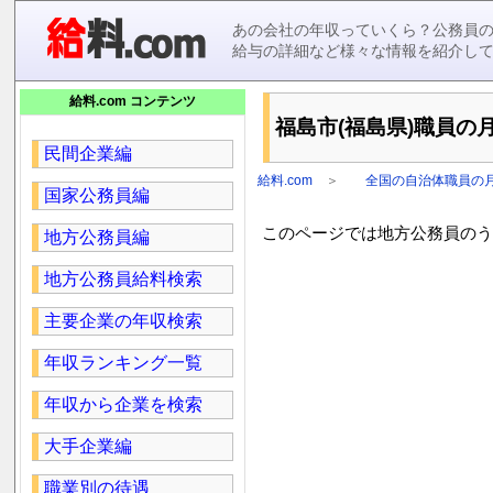
あの会社の年収っていくら？公務員
給与の詳細など様々な情報を紹介し
給料.com コンテンツ
福島市(福島県)職員の月
民間企業編
給料.com
＞
全国の自治体職員の
国家公務員編
このページでは地方公務員のうち
地方公務員編
地方公務員給料検索
主要企業の年収検索
年収ランキング一覧
年収から企業を検索
大手企業編
職業別の待遇