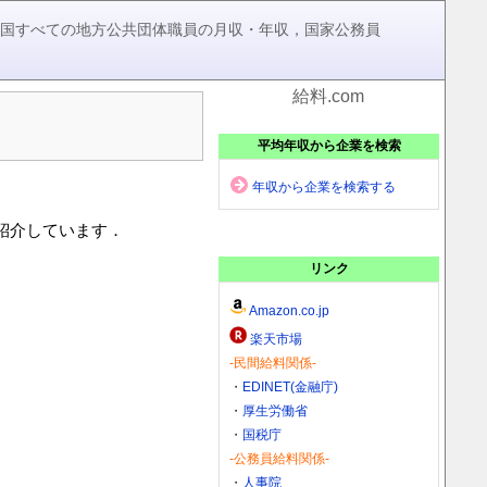
，全国すべての地方公共団体職員の月収・年収，国家公務員
給料.com
平均年収から企業を検索
年収から企業を検索する
を紹介しています．
リンク
Amazon.co.jp
楽天市場
-民間給料関係-
・
EDINET(金融庁)
・
厚生労働省
・
国税庁
-公務員給料関係-
・
人事院