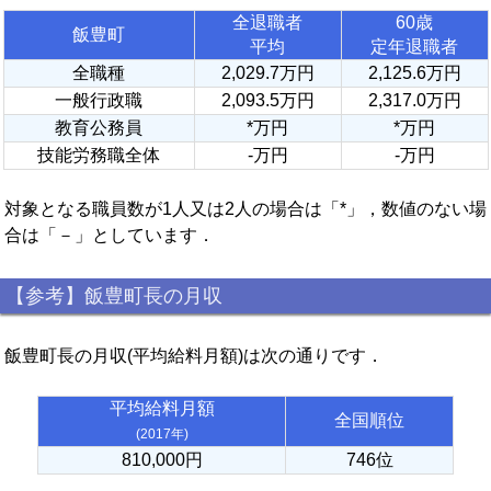
全退職者
60歳
飯豊町
平均
定年退職者
全職種
2,029.7万円
2,125.6万円
一般行政職
2,093.5万円
2,317.0万円
教育公務員
*万円
*万円
技能労務職全体
-万円
-万円
対象となる職員数が1人又は2人の場合は「*」，数値のない場
合は「－」としています．
【参考】飯豊町長の月収
飯豊町長の月収(平均給料月額)は次の通りです．
平均給料月額
全国順位
(2017年)
810,000円
746位