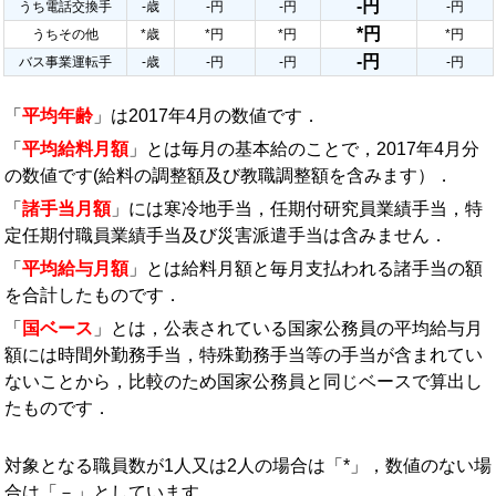
-円
うち電話交換手
-歳
-円
-円
-円
*円
うちその他
*歳
*円
*円
*円
-円
バス事業運転手
-歳
-円
-円
-円
「
平均年齢
」は2017年4月の数値です．
「
平均給料月額
」とは毎月の基本給のことで，2017年4月分
の数値です(給料の調整額及び教職調整額を含みます）．
「
諸手当月額
」には寒冷地手当，任期付研究員業績手当，特
定任期付職員業績手当及び災害派遣手当は含みません．
「
平均給与月額
」とは給料月額と毎月支払われる諸手当の額
を合計したものです．
「
国ベース
」とは，公表されている国家公務員の平均給与月
額には時間外勤務手当，特殊勤務手当等の手当が含まれてい
ないことから，比較のため国家公務員と同じベースで算出し
たものです．
対象となる職員数が1人又は2人の場合は「*」，数値のない場
合は「－」としています．