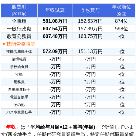
飯豊町
年収順位
年収試算
うち賞与
(2017年)
(全国)
全職種
581.08万円
152.63万円
874位
一般行政職
607.54万円
157.39万円
598位
教育公務員
607.48万円
163.75万円
-位
▼技能労務職等
572.09万円
151.13万円
-位
技能労務職全体
-万円
-万円
-位
清掃職員
-万円
-万円
-位
学校給食員
-万円
-万円
-位
守衛
-万円
*万円
-位
用務員
-万円
-万円
-位
自動車運転手
-万円
-万円
-位
電話交換手
-万円
*万円
-位
その他
-万円
-万円
-位
バス事業運転手
「
年収
」は「
平均給与月額×12＋賞与(年額)
」で計算していま
す(寒冷地手当，任期付研究員業績手当，特定任期付職員業績