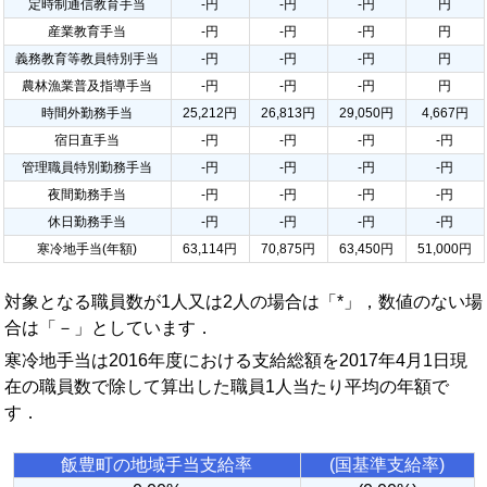
定時制通信教育手当
-円
-円
-円
円
産業教育手当
-円
-円
-円
円
義務教育等教員特別手当
-円
-円
-円
円
農林漁業普及指導手当
-円
-円
-円
円
時間外勤務手当
25,212円
26,813円
29,050円
4,667円
宿日直手当
-円
-円
-円
-円
管理職員特別勤務手当
-円
-円
-円
-円
夜間勤務手当
-円
-円
-円
-円
休日勤務手当
-円
-円
-円
-円
寒冷地手当(年額)
63,114円
70,875円
63,450円
51,000円
対象となる職員数が1人又は2人の場合は「*」，数値のない場
合は「－」としています．
寒冷地手当は2016年度における支給総額を2017年4月1日現
在の職員数で除して算出した職員1人当たり平均の年額で
す．
飯豊町の地域手当支給率
(国基準支給率)