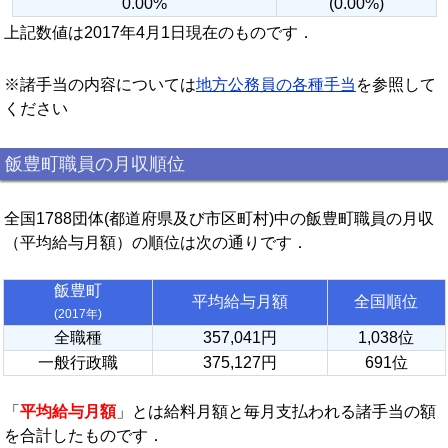
0.00%
(0.00%)
上記数値は2017年4月1日現在のものです．
※諸手当の内容については
地方公務員の各種手当
を参照して
ください
飯豊町職員の月収順位
全国1788団体(都道府県及び市区町村)中の飯豊町職員の月収
（平均給与月額）の順位は次の通りです．
飯豊町
平均給与月額
全国順位
(2017年)
全職種
357,041円
1,038位
一般行政職
375,127円
691位
「
平均給与月額
」とは給料月額と毎月支払われる諸手当の額
を合計したものです．