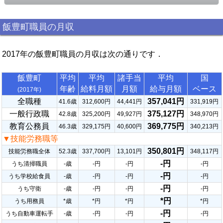
飯豊町職員の月収
2017年の飯豊町職員の月収は次の通りです．
飯豊町
平均
平均
諸手当
平均
国
年齢
給料月額
月額
給与月額
ベース
(2017年)
全職種
357,041円
41.6歳
312,600円
44,441円
331,919円
一般行政職
375,127円
42.8歳
325,200円
49,927円
348,970円
教育公務員
369,775円
46.3歳
329,175円
40,600円
340,213円
▼技能労務職等
350,801円
技能労務職全体
52.3歳
337,700円
13,101円
348,117円
-円
うち清掃職員
-歳
-円
-円
-円
-円
うち学校給食員
-歳
-円
-円
-円
-円
うち守衛
-歳
-円
-円
-円
*円
うち用務員
*歳
*円
*円
*円
-円
うち自動車運転手
-歳
-円
-円
-円