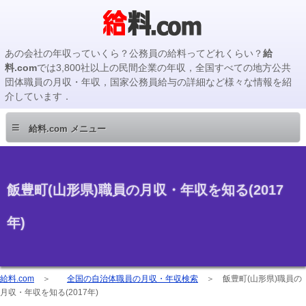
あの会社の年収っていくら？公務員の給料ってどれくらい？
給
料.com
では3,800社以上の民間企業の年収，全国すべての地方公共
団体職員の月収・年収，国家公務員給与の詳細など様々な情報を紹
介しています．
≡
給料.com メニュー
飯豊町(山形県)職員の月収・年収を知る(2017
年)
給料.com
＞
全国の自治体職員の月収・年収検索
＞
飯豊町(山形県)職員の
月収・年収を知る(2017年)