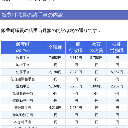
飯豊町職員の諸手当の内訳
飯豊町職員の諸手当月額の内訳は次の通りです．
飯豊町
一般
教育
技能
全職種
行政職
公務員
労務職
(2017年)
扶養手当
7,652円
9,310円
5,750円
-円
地域手当
-円
-円
-円
-円
住居手当
2,190円
2,270円
-円
6,167円
初任給調整手当
-円
-円
-円
-円
通勤手当
5,169円
5,250円
5,800円
2,267円
単身赴任手当
-円
-円
-円
-円
特殊勤務手当
-円
-円
-円
-円
管理職手当
4,218円
6,284円
-円
-円
特地勤務手当
-円
-円
-円
-円
へき地手当
-円
-円
-円
-円