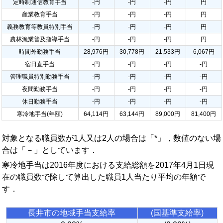
定時制通信教育手当
-円
-円
-円
円
産業教育手当
-円
-円
-円
円
義務教育等教員特別手当
-円
-円
-円
円
農林漁業普及指導手当
-円
-円
-円
円
時間外勤務手当
28,976円
30,778円
21,533円
6,067円
宿日直手当
-円
-円
-円
-円
管理職員特別勤務手当
-円
-円
-円
-円
夜間勤務手当
-円
-円
-円
-円
休日勤務手当
-円
-円
-円
-円
寒冷地手当(年額)
64,114円
63,144円
89,000円
81,400円
対象となる職員数が1人又は2人の場合は「*」，数値のない場
合は「－」としています．
寒冷地手当は2016年度における支給総額を2017年4月1日現
在の職員数で除して算出した職員1人当たり平均の年額で
す．
長井市の地域手当支給率
(国基準支給率)