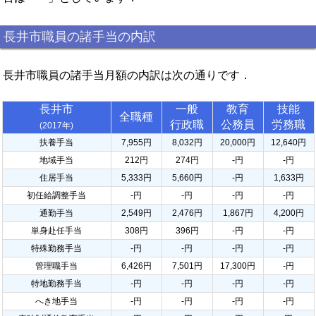
長井市職員の諸手当の内訳
長井市職員の諸手当月額の内訳は次の通りです．
長井市
一般
教育
技能
全職種
行政職
公務員
労務職
(2017年)
扶養手当
7,955円
8,032円
20,000円
12,640円
地域手当
212円
274円
-円
-円
住居手当
5,333円
5,660円
-円
1,633円
初任給調整手当
-円
-円
-円
-円
通勤手当
2,549円
2,476円
1,867円
4,200円
単身赴任手当
308円
396円
-円
-円
特殊勤務手当
-円
-円
-円
-円
管理職手当
6,426円
7,501円
17,300円
-円
特地勤務手当
-円
-円
-円
-円
へき地手当
-円
-円
-円
-円