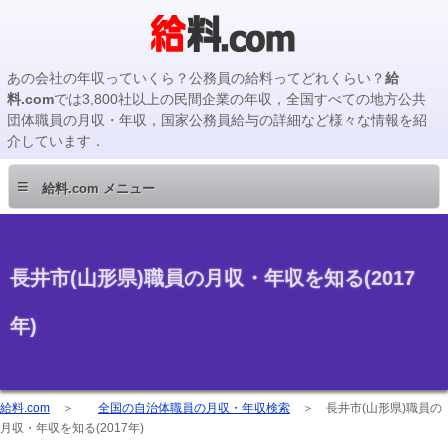
あの会社の年収っていくら？公務員の給料ってどれくらい？
給
料.com
では3,800社以上の民間企業の年収，全国すべての地方公共
団体職員の月収・年収，国家公務員給与の詳細など様々な情報を紹
介しています．
≡
給料.com メニュー
長井市(山形県)職員の月収・年収を知る(2017
年)
給料.com
＞
全国の自治体職員の月収・年収検索
＞
長井市(山形県)職員の
月収・年収を知る(2017年)