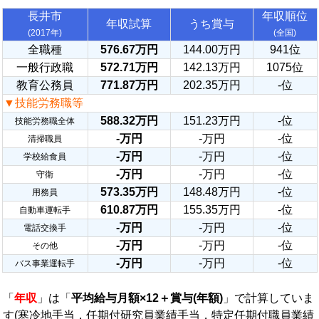
長井市
年収順位
年収試算
うち賞与
(2017年)
(全国)
全職種
576.67万円
144.00万円
941位
一般行政職
572.71万円
142.13万円
1075位
教育公務員
771.87万円
202.35万円
-位
▼技能労務職等
588.32万円
151.23万円
-位
技能労務職全体
-万円
-万円
-位
清掃職員
-万円
-万円
-位
学校給食員
-万円
-万円
-位
守衛
573.35万円
148.48万円
-位
用務員
610.87万円
155.35万円
-位
自動車運転手
-万円
-万円
-位
電話交換手
-万円
-万円
-位
その他
-万円
-万円
-位
バス事業運転手
「
年収
」は「
平均給与月額×12＋賞与(年額)
」で計算していま
す(寒冷地手当，任期付研究員業績手当，特定任期付職員業績