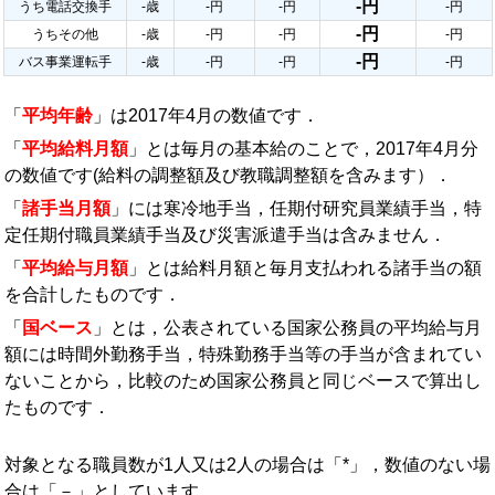
-円
うち電話交換手
-歳
-円
-円
-円
-円
うちその他
-歳
-円
-円
-円
-円
バス事業運転手
-歳
-円
-円
-円
「
平均年齢
」は2017年4月の数値です．
「
平均給料月額
」とは毎月の基本給のことで，2017年4月分
の数値です(給料の調整額及び教職調整額を含みます）．
「
諸手当月額
」には寒冷地手当，任期付研究員業績手当，特
定任期付職員業績手当及び災害派遣手当は含みません．
「
平均給与月額
」とは給料月額と毎月支払われる諸手当の額
を合計したものです．
「
国ベース
」とは，公表されている国家公務員の平均給与月
額には時間外勤務手当，特殊勤務手当等の手当が含まれてい
ないことから，比較のため国家公務員と同じベースで算出し
たものです．
対象となる職員数が1人又は2人の場合は「*」，数値のない場
合は「－」としています．