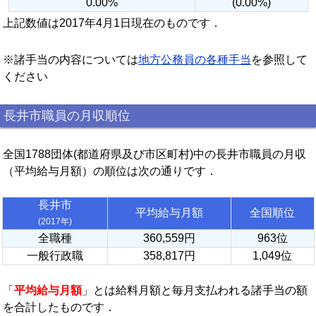
0.00%
(0.00%)
上記数値は2017年4月1日現在のものです．
※諸手当の内容については
地方公務員の各種手当
を参照して
ください
長井市職員の月収順位
全国1788団体(都道府県及び市区町村)中の長井市職員の月収
（平均給与月額）の順位は次の通りです．
長井市
平均給与月額
全国順位
(2017年)
全職種
360,559円
963位
一般行政職
358,817円
1,049位
「
平均給与月額
」とは給料月額と毎月支払われる諸手当の額
を合計したものです．