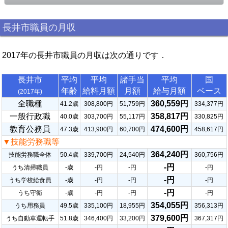
長井市職員の月収
2017年の長井市職員の月収は次の通りです．
長井市
平均
平均
諸手当
平均
国
年齢
給料月額
月額
給与月額
ベース
(2017年)
全職種
360,559円
41.2歳
308,800円
51,759円
334,377円
一般行政職
358,817円
40.0歳
303,700円
55,117円
330,825円
教育公務員
474,600円
47.3歳
413,900円
60,700円
458,617円
▼技能労務職等
364,240円
技能労務職全体
50.4歳
339,700円
24,540円
360,756円
-円
うち清掃職員
-歳
-円
-円
-円
-円
うち学校給食員
-歳
-円
-円
-円
-円
うち守衛
-歳
-円
-円
-円
354,055円
うち用務員
49.5歳
335,100円
18,955円
356,313円
379,600円
うち自動車運転手
51.8歳
346,400円
33,200円
367,317円