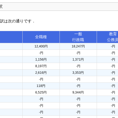
訳
内訳は次の通りです．
一般
教育
全職種
行政職
公務
12,400円
18,247円
-円
-円
-円
-円
1,156円
1,371円
-円
8,197円
-円
-円
2,616円
3,353円
-円
-円
-円
-円
118円
-円
-円
6,525円
9,344円
-円
-円
-円
-円
-円
-円
-円
-円
-円
-円