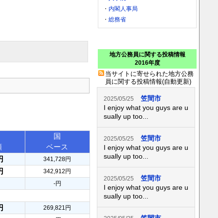
・
内閣人事局
・
総務省
地方公務員に関する投稿情報
2016年度
当サイトに寄せられた地方公務
員に関する投稿情報(自動更新)
笠間市
2025/05/25
I enjoy what you guys are u
sually up too...
国
笠間市
2025/05/25
額
ベース
I enjoy what you guys are u
sually up too...
円
341,728円
円
342,912円
笠間市
2025/05/25
-円
I enjoy what you guys are u
sually up too...
円
269,821円