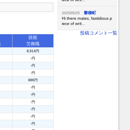
磐梯町
2025/05/25
Hi there mates, fastidious p
iece of writ...
投稿コメント一覧
技能
員
労務職
8,914円
-円
-円
-円
886円
-円
-円
-円
-円
-円
-円