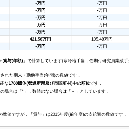
-万円
-万円
-万円
-万円
-万円
*万円
-万円
-万円
-万円
-万円
421.58万円
105.48万円
-万円
-万円
＋賞与(年額)
」で計算しています(寒冷地手当，任期付研究員業績
された期末・勤勉手当(年間)の数値です．
可能な
1788団体(都道府県及び市区町村)中の順位
です．
人の場合は「*」，数値のない場合は「－」としています．
月の数値ですが，「賞与」は2015年度(前年度)の支給額の数値です．