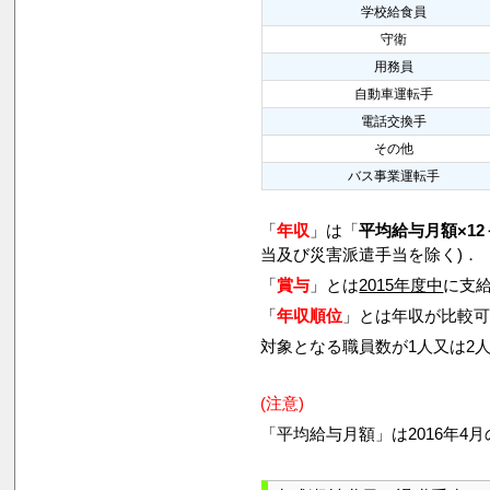
学校給食員
守衛
用務員
自動車運転手
電話交換手
その他
バス事業運転手
「
年収
」は「
平均給与月額×12
当及び災害派遣手当を除く)．
「
賞与
」とは
2015年度中
に支給
「
年収順位
」とは年収が比較
対象となる職員数が1人又は2
(注意)
「平均給与月額」は2016年4