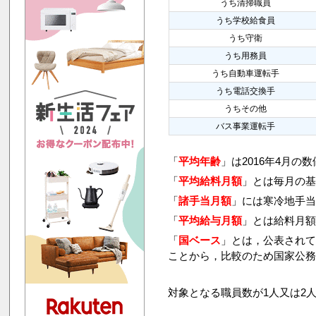
うち清掃職員
うち学校給食員
うち守衛
うち用務員
うち自動車運転手
うち電話交換手
うちその他
バス事業運転手
「
平均年齢
」は2016年4月の
「
平均給料月額
」とは毎月の基
「
諸手当月額
」には寒冷地手
「
平均給与月額
」とは給料月
「
国ベース
」とは，公表され
ことから，比較のため国家公
対象となる職員数が1人又は2