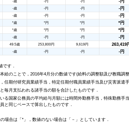
-円
-歳
-円
-円
-円
-歳
-円
-円
-円
-歳
-円
-円
*円
*歳
*円
*円
*円
*歳
*円
*円
-円
-歳
-円
-円
263,419
49.5歳
253,800円
9,619円
-円
-歳
-円
-円
数値です．
本給のことで，2016年4月分の数値です(給料の調整額及び教職調
当，任期付研究員業績手当，特定任期付職員業績手当及び災害派遣
額と毎月支払われる諸手当の額を合計したものです．
ている国家公務員の平均給与月額には時間外勤務手当，特殊勤務手
務員と同じベースで算出したものです．
人の場合は「*」，数値のない場合は「－」としています．