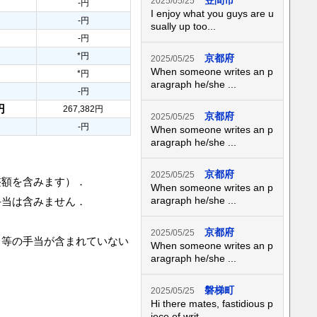
笠間市
2025/05/25
-円
I enjoy what you guys are u
-円
sually up too...
-円
*円
京都府
2025/05/25
When someone writes an p
*円
aragraph he/she ...
-円
円
267,382円
京都府
2025/05/25
-円
When someone writes an p
aragraph he/she ...
京都府
2025/05/25
整額を含みます）．
When someone writes an p
aragraph he/she ...
手当は含みません．
京都府
2025/05/25
当等の手当が含まれていない
When someone writes an p
aragraph he/she ...
磐梯町
2025/05/25
Hi there mates, fastidious p
iece of writ...