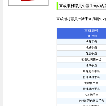
東成瀬村職員の諸手当の内
東成瀬村職員の諸手当月額の
東成瀬村
(2016年)
扶養手当
地域手当
住居手当
初任給調整手当
通勤手当
単身赴任手当
特殊勤務手当
管理職手当
特地勤務手当
へき地手当
定時制通信教育手当