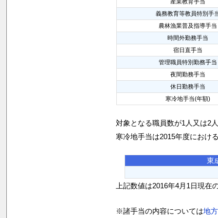
産業教育手当
義務教育等教員特別手
農林漁業普及指導手当
時間外勤務手当
宿日直手当
管理職員特別勤務手当
夜間勤務手当
休日勤務手当
寒冷地手当(年額)
対象となる職員数が1人又は2
寒冷地手当は2015年度におけ
東
上記数値は2016年4月1日現在
※諸手当の内容については
地