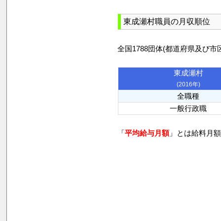
東成瀬村職員の月収順位
全国1788団体(都道府県及
東成瀬村
(2016年)
全職種
一般行政職
「
平均給与月額
」とは給料月