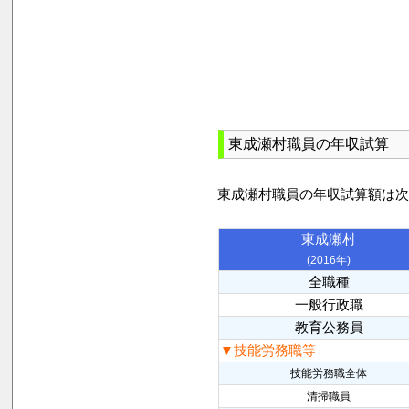
東成瀬村職員の年収試算
東成瀬村職員の年収試算額は
東成瀬村
(2016年)
全職種
一般行政職
教育公務員
▼技能労務職等
技能労務職全体
清掃職員