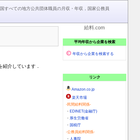
，全国すべての地方公共団体職員の月収・年収，国家公務員
給料.com
平均年収から企業を検索
年収から企業を検索する
)を紹介しています．
リンク
Amazon.co.jp
楽天市場
-民間給料関係-
・
EDINET(金融庁)
・
厚生労働省
・
国税庁
-公務員給料関係-
・
人事院