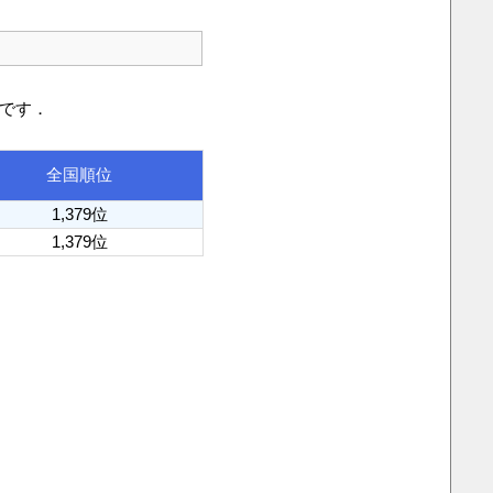
りです．
全国順位
1,379位
1,379位