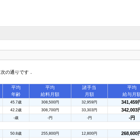
は次の通りです．
平均
平均
諸手当
平均
年齢
給料月額
月額
給与月
341,459
45.7歳
308,500円
32,959円
342,003
42.2歳
308,700円
33,303円
-円
-歳
-円
-円
268,600
50.8歳
255,800円
12,800円