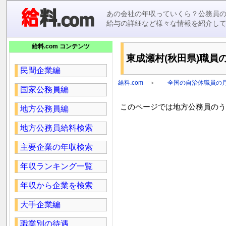
あの会社の年収っていくら？公務員
給与の詳細など様々な情報を紹介し
給料.com コンテンツ
東成瀬村(秋田県)職員の
民間企業編
給料.com
＞
全国の自治体職員の
国家公務員編
このページでは地方公務員のうち
地方公務員編
地方公務員給料検索
主要企業の年収検索
年収ランキング一覧
年収から企業を検索
大手企業編
職業別の待遇