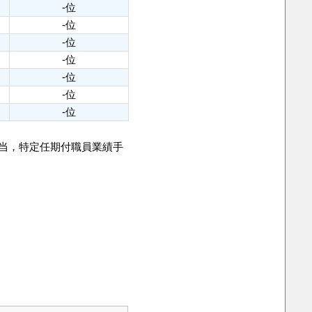
-位
-位
-位
-位
-位
-位
-位
手当，特定任期付職員業績手