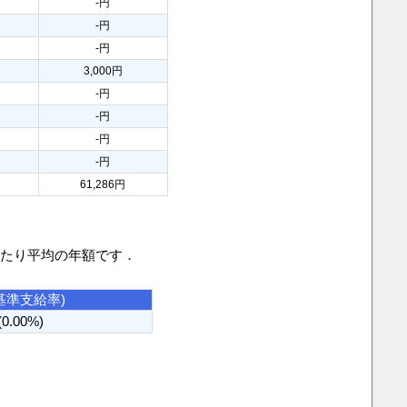
-円
-円
-円
3,000円
-円
-円
-円
-円
61,286円
当たり平均の年額です．
基準支給率)
(0.00%)