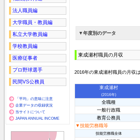
法人職員編
大学職員・教員編
▼年度別のデータ
私立大学教員編
学校教員編
東成瀬村職員の月収
医療従事者
プロ野球選手
2016年の東成瀬村職員の月収
民間VS公務員
東成瀬村
(2016年)
「平均」の意味に注意
全職種
企業データの収録状況
一般行政職
当サイトについて
教育公務員
JAPAN ANNUAL INCOME
▼技能労務職等
技能労務職全体