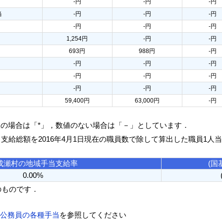
-円
-円
-円
当
-円
-円
-円
-円
-円
-円
1,254円
-円
-円
693円
988円
-円
-円
-円
-円
-円
-円
-円
-円
-円
-円
59,400円
63,000円
-円
人の場合は「*」，数値のない場合は「－」としています．
る支給総額を2016年4月1日現在の職員数で除して算出した職員1人
成瀬村の地域手当支給率
(国
0.00%
のものです．
方公務員の各種手当
を参照してください