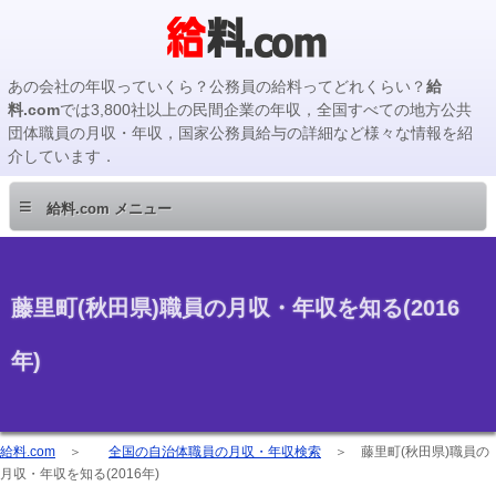
あの会社の年収っていくら？公務員の給料ってどれくらい？
給
料.com
では3,800社以上の民間企業の年収，全国すべての地方公共
団体職員の月収・年収，国家公務員給与の詳細など様々な情報を紹
介しています．
≡
給料.com メニュー
藤里町(秋田県)職員の月収・年収を知る(2016
年)
給料.com
＞
全国の自治体職員の月収・年収検索
＞
藤里町(秋田県)職員の
月収・年収を知る(2016年)