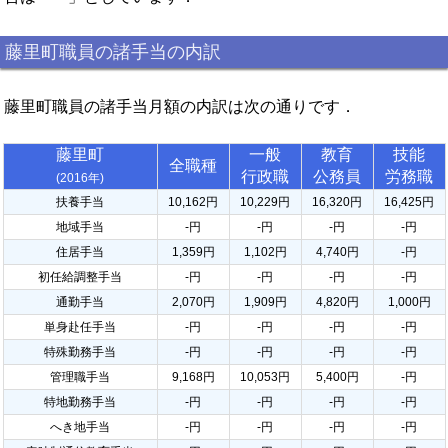
藤里町職員の諸手当の内訳
藤里町職員の諸手当月額の内訳は次の通りです．
藤里町
一般
教育
技能
全職種
行政職
公務員
労務職
(2016年)
扶養手当
10,162円
10,229円
16,320円
16,425円
地域手当
-円
-円
-円
-円
住居手当
1,359円
1,102円
4,740円
-円
初任給調整手当
-円
-円
-円
-円
通勤手当
2,070円
1,909円
4,820円
1,000円
単身赴任手当
-円
-円
-円
-円
特殊勤務手当
-円
-円
-円
-円
管理職手当
9,168円
10,053円
5,400円
-円
特地勤務手当
-円
-円
-円
-円
へき地手当
-円
-円
-円
-円