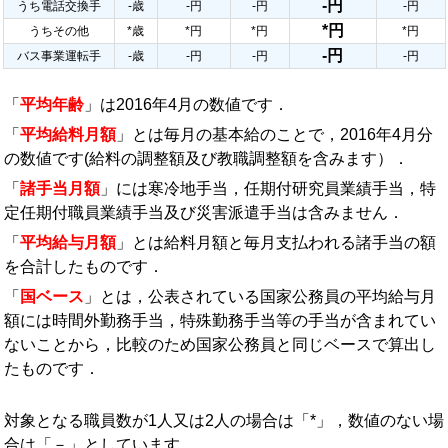
-円
うち電話交換手
-歳
-円
-円
-円
*円
うちその他
*歳
*円
*円
*円
-円
バス事業運転手
-歳
-円
-円
-円
「
平均年齢
」は2016年4月の数値です．
「
平均給料月額
」とは毎月の基本給のことで，2016年4月分
の数値です(給料の調整額及び教職調整額を含みます）．
「
諸手当月額
」には寒冷地手当，任期付研究員業績手当，特
定任期付職員業績手当及び災害派遣手当は含みません．
「
平均給与月額
」とは給料月額と毎月支払われる諸手当の額
を合計したものです．
「
国ベース
」とは，公表されている国家公務員の平均給与月
額には時間外勤務手当，特殊勤務手当等の手当が含まれてい
ないことから，比較のため国家公務員と同じベースで算出し
たものです．
対象となる職員数が1人又は2人の場合は「*」，数値のない場
合は「－」としています．