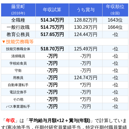
藤里町
年収順位
年収試算
うち賞与
(2016年)
(全国)
全職種
514.34万円
128.82万円
1643位
一般行政職
514.75万円
130.29万円
1664位
教育公務員
517.65万円
124.44万円
-位
▼技能労務職等
518.70万円
125.49万円
-位
技能労務職全体
-万円
-万円
-位
清掃職員
-万円
-万円
-位
学校給食員
-万円
-万円
-位
守衛
-万円
124.74万円
-位
用務員
-万円
*万円
-位
自動車運転手
-万円
-万円
-位
電話交換手
-万円
*万円
-位
その他
-万円
-万円
-位
バス事業運転手
「
年収
」は「
平均給与月額×12＋賞与(年額)
」で計算していま
す(寒冷地手当，任期付研究員業績手当，特定任期付職員業績