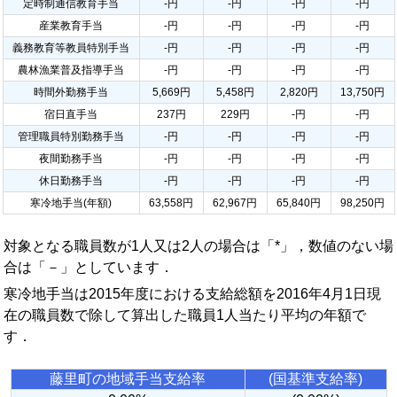
定時制通信教育手当
-円
-円
-円
-円
産業教育手当
-円
-円
-円
-円
義務教育等教員特別手当
-円
-円
-円
-円
農林漁業普及指導手当
-円
-円
-円
-円
時間外勤務手当
5,669円
5,458円
2,820円
13,750円
宿日直手当
237円
229円
-円
-円
管理職員特別勤務手当
-円
-円
-円
-円
夜間勤務手当
-円
-円
-円
-円
休日勤務手当
-円
-円
-円
-円
寒冷地手当(年額)
63,558円
62,967円
65,840円
98,250円
対象となる職員数が1人又は2人の場合は「*」，数値のない場
合は「－」としています．
寒冷地手当は2015年度における支給総額を2016年4月1日現
在の職員数で除して算出した職員1人当たり平均の年額で
す．
藤里町の地域手当支給率
(国基準支給率)