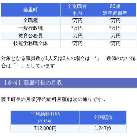
全退職者
60歳
藤里町
平均
定年退職者
全職種
*万円
*万円
一般行政職
*万円
*万円
教育公務員
-万円
-万円
技能労務職全体
*万円
*万円
対象となる職員数が1人又は2人の場合は「*」，数値のない場
合は「－」としています．
【参考】藤里町長の月収
藤里町長の月収(平均給料月額)は次の通りです．
平均給料月額
全国順位
(2016年)
712,000円
1,247位