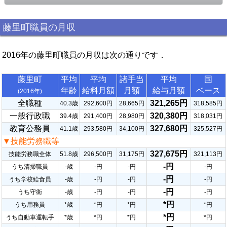
藤里町職員の月収
2016年の藤里町職員の月収は次の通りです．
藤里町
平均
平均
諸手当
平均
国
年齢
給料月額
月額
給与月額
ベース
(2016年)
全職種
321,265円
40.3歳
292,600円
28,665円
318,585円
一般行政職
320,380円
39.4歳
291,400円
28,980円
318,031円
教育公務員
327,680円
41.1歳
293,580円
34,100円
325,527円
▼技能労務職等
327,675円
技能労務職全体
51.8歳
296,500円
31,175円
321,113円
-円
うち清掃職員
-歳
-円
-円
-円
-円
うち学校給食員
-歳
-円
-円
-円
-円
うち守衛
-歳
-円
-円
-円
*円
うち用務員
*歳
*円
*円
*円
*円
うち自動車運転手
*歳
*円
*円
*円