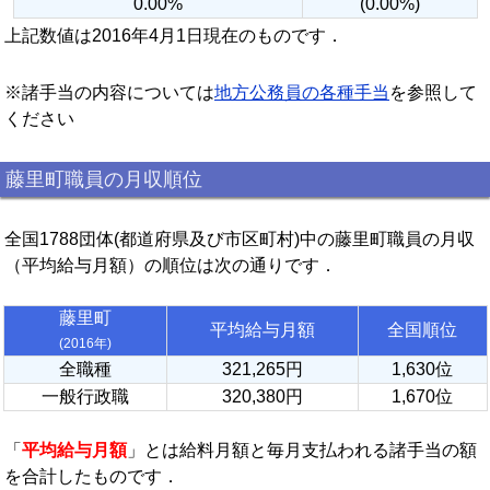
0.00%
(0.00%)
上記数値は2016年4月1日現在のものです．
※諸手当の内容については
地方公務員の各種手当
を参照して
ください
藤里町職員の月収順位
全国1788団体(都道府県及び市区町村)中の藤里町職員の月収
（平均給与月額）の順位は次の通りです．
藤里町
平均給与月額
全国順位
(2016年)
全職種
321,265円
1,630位
一般行政職
320,380円
1,670位
「
平均給与月額
」とは給料月額と毎月支払われる諸手当の額
を合計したものです．