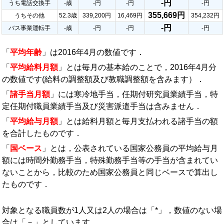
-円
うち電話交換手
-歳
-円
-円
-円
355,669円
うちその他
52.3歳
339,200円
16,469円
354,232円
-円
バス事業運転手
-歳
-円
-円
-円
「
平均年齢
」は2016年4月の数値です．
「
平均給料月額
」とは毎月の基本給のことで，2016年4月分
の数値です(給料の調整額及び教職調整額を含みます）．
「
諸手当月額
」には寒冷地手当，任期付研究員業績手当，特
定任期付職員業績手当及び災害派遣手当は含みません．
「
平均給与月額
」とは給料月額と毎月支払われる諸手当の額
を合計したものです．
「
国ベース
」とは，公表されている国家公務員の平均給与月
額には時間外勤務手当，特殊勤務手当等の手当が含まれてい
ないことから，比較のため国家公務員と同じベースで算出し
たものです．
対象となる職員数が1人又は2人の場合は「*」，数値のない場
合は「－」としています．