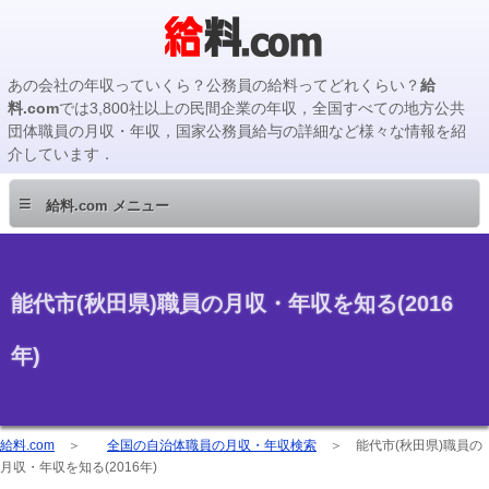
あの会社の年収っていくら？公務員の給料ってどれくらい？
給
料.com
では3,800社以上の民間企業の年収，全国すべての地方公共
団体職員の月収・年収，国家公務員給与の詳細など様々な情報を紹
介しています．
≡
給料.com メニュー
能代市(秋田県)職員の月収・年収を知る(2016
年)
給料.com
＞
全国の自治体職員の月収・年収検索
＞
能代市(秋田県)職員の
月収・年収を知る(2016年)