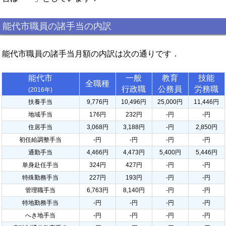
能代市職員の諸手当の内訳
能代市職員の諸手当月額の内訳は次の通りです．
能代市
一般
教育
技能
全職種
行政職
公務員
労務職
(2016年)
扶養手当
9,776円
10,496円
25,000円
11,446円
地域手当
176円
232円
-円
-円
住居手当
3,068円
3,188円
-円
2,850円
初任給調整手当
-円
-円
-円
-円
通勤手当
4,466円
4,473円
5,400円
5,446円
単身赴任手当
324円
427円
-円
-円
特殊勤務手当
227円
193円
-円
-円
管理職手当
6,763円
8,140円
-円
-円
特地勤務手当
-円
-円
-円
-円
へき地手当
-円
-円
-円
-円