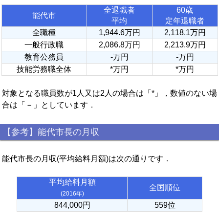
全退職者
60歳
能代市
平均
定年退職者
全職種
1,944.6万円
2,118.1万円
一般行政職
2,086.8万円
2,213.9万円
教育公務員
-万円
-万円
技能労務職全体
*万円
*万円
対象となる職員数が1人又は2人の場合は「*」，数値のない場
合は「－」としています．
【参考】能代市長の月収
能代市長の月収(平均給料月額)は次の通りです．
平均給料月額
全国順位
(2016年)
844,000円
559位