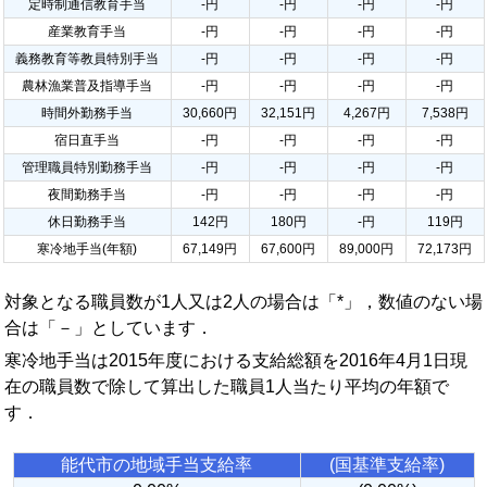
定時制通信教育手当
-円
-円
-円
-円
産業教育手当
-円
-円
-円
-円
義務教育等教員特別手当
-円
-円
-円
-円
農林漁業普及指導手当
-円
-円
-円
-円
時間外勤務手当
30,660円
32,151円
4,267円
7,538円
宿日直手当
-円
-円
-円
-円
管理職員特別勤務手当
-円
-円
-円
-円
夜間勤務手当
-円
-円
-円
-円
休日勤務手当
142円
180円
-円
119円
寒冷地手当(年額)
67,149円
67,600円
89,000円
72,173円
対象となる職員数が1人又は2人の場合は「*」，数値のない場
合は「－」としています．
寒冷地手当は2015年度における支給総額を2016年4月1日現
在の職員数で除して算出した職員1人当たり平均の年額で
す．
能代市の地域手当支給率
(国基準支給率)