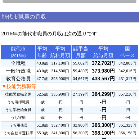
能代市職員の月収
2016年の能代市職員の月収は次の通りです．
能代市
平均
平均
諸手当
平均
国
年齢
給料月額
月額
給与月額
ベース
(2016年)
全職種
372,702円
43.8歳
317,100円
55,602円
342,803円
一般行政職
373,980円
43.0歳
314,500円
59,480円
342,616円
教育公務員
433,567円
47.7歳
398,900円
34,667円
431,317円
▼技能労務職等
364,299円
技能労務職全体
52.5歳
336,900円
27,399円
357,210円
-円
うち清掃職員
-歳
-円
-円
-円
-円
うち学校給食員
-歳
-円
-円
-円
-円
うち守衛
-歳
-円
-円
-円
365,300円
うち用務員
51.8歳
332,400円
32,900円
361,323円
398,100円
うち自動車運転手
55.3歳
341,800円
56,300円
356,158円