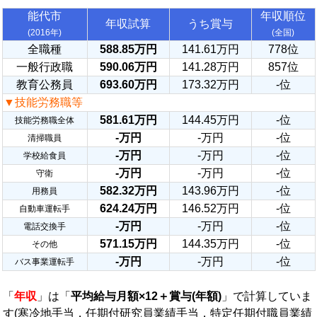
能代市
年収順位
年収試算
うち賞与
(2016年)
(全国)
全職種
588.85万円
141.61万円
778位
一般行政職
590.06万円
141.28万円
857位
教育公務員
693.60万円
173.32万円
-位
▼技能労務職等
581.61万円
144.45万円
-位
技能労務職全体
-万円
-万円
-位
清掃職員
-万円
-万円
-位
学校給食員
-万円
-万円
-位
守衛
582.32万円
143.96万円
-位
用務員
624.24万円
146.52万円
-位
自動車運転手
-万円
-万円
-位
電話交換手
571.15万円
144.35万円
-位
その他
-万円
-万円
-位
バス事業運転手
「
年収
」は「
平均給与月額×12＋賞与(年額)
」で計算していま
す(寒冷地手当，任期付研究員業績手当，特定任期付職員業績