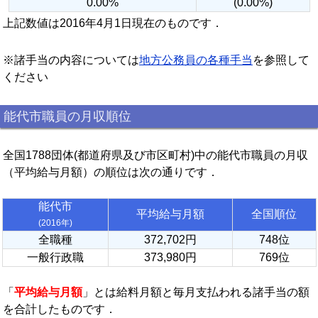
0.00%
(0.00%)
上記数値は2016年4月1日現在のものです．
※諸手当の内容については
地方公務員の各種手当
を参照して
ください
能代市職員の月収順位
全国1788団体(都道府県及び市区町村)中の能代市職員の月収
（平均給与月額）の順位は次の通りです．
能代市
平均給与月額
全国順位
(2016年)
全職種
372,702円
748位
一般行政職
373,980円
769位
「
平均給与月額
」とは給料月額と毎月支払われる諸手当の額
を合計したものです．