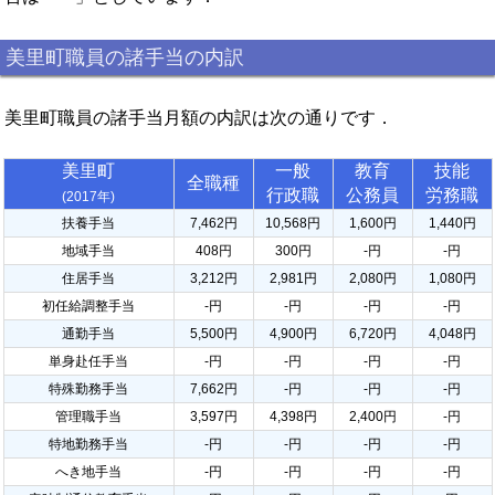
美里町職員の諸手当の内訳
美里町職員の諸手当月額の内訳は次の通りです．
美里町
一般
教育
技能
全職種
行政職
公務員
労務職
(2017年)
扶養手当
7,462円
10,568円
1,600円
1,440円
地域手当
408円
300円
-円
-円
住居手当
3,212円
2,981円
2,080円
1,080円
初任給調整手当
-円
-円
-円
-円
通勤手当
5,500円
4,900円
6,720円
4,048円
単身赴任手当
-円
-円
-円
-円
特殊勤務手当
7,662円
-円
-円
-円
管理職手当
3,597円
4,398円
2,400円
-円
特地勤務手当
-円
-円
-円
-円
へき地手当
-円
-円
-円
-円