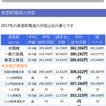
美里町職員の月収
2017年の美里町職員の月収は次の通りです．
美里町
平均
平均
諸手当
平均
国
年齢
給料月額
月額
給与月額
ベース
(2017年)
全職種
362,356円
43.4歳
305,600円
56,756円
325,128円
一般行政職
380,192円
44.3歳
319,700円
60,492円
343,377円
教育公務員
285,932円
35.9歳
261,300円
24,632円
270,446円
▼技能労務職等
309,412円
技能労務職全体
52.3歳
295,100円
14,312円
301,587円
-円
うち清掃職員
-歳
-円
-円
-円
307,344円
うち学校給食員
52.9歳
296,500円
10,844円
303,296円
-円
うち守衛
-歳
-円
-円
-円
303,315円
うち用務員
50.0歳
291,100円
12,215円
299,369円
-円
うち自動車運転手
-歳
-円
-円
-円