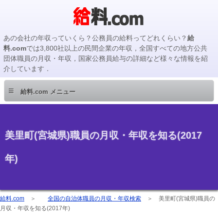
あの会社の年収っていくら？公務員の給料ってどれくらい？
給
料.com
では3,800社以上の民間企業の年収，全国すべての地方公共
団体職員の月収・年収，国家公務員給与の詳細など様々な情報を紹
介しています．
≡
給料.com メニュー
美里町(宮城県)職員の月収・年収を知る(2017
年)
給料.com
＞
全国の自治体職員の月収・年収検索
＞
美里町(宮城県)職員の
月収・年収を知る(2017年)