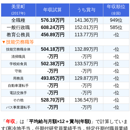
美里町
年収順位
年収試算
うち賞与
(2017年)
(全国)
全職種
576.19万円
141.36万円
949位
一般行政職
608.24万円
152.01万円
585位
教育公務員
456.89万円
113.77万円
-位
▼技能労務職等
504.18万円
132.89万円
-位
技能労務職全体
-万円
-万円
-位
清掃職員
502.38万円
133.57万円
-位
学校給食員
-万円
-万円
-位
守衛
493.85万円
129.87万円
-位
用務員
-万円
-万円
-位
自動車運転手
-万円
-万円
-位
電話交換手
528.70万円
136.54万円
-位
その他
-万円
-万円
-位
バス事業運転手
「
年収
」は「
平均給与月額×12＋賞与(年額)
」で計算していま
す(寒冷地手当，任期付研究員業績手当，特定任期付職員業績