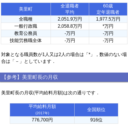
全退職者
60歳
美里町
平均
定年退職者
全職種
2,051.9万円
1,977.5万円
一般行政職
2,058.8万円
*万円
教育公務員
-万円
-万円
技能労務職全体
-万円
-万円
対象となる職員数が1人又は2人の場合は「*」，数値のない場
合は「－」としています．
【参考】美里町長の月収
美里町長の月収(平均給料月額)は次の通りです．
平均給料月額
全国順位
(2017年)
776,700円
916位