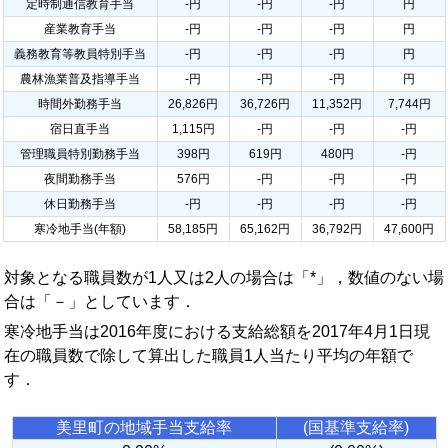
定時制通信教育手当
-円
-円
-円
円
産業教育手当
-円
-円
-円
円
義務教育等教員特別手当
-円
-円
-円
円
農林漁業普及指導手当
-円
-円
-円
円
時間外勤務手当
26,826円
36,726円
11,352円
7,744円
宿日直手当
1,115円
-円
-円
-円
管理職員特別勤務手当
398円
619円
480円
-円
夜間勤務手当
576円
-円
-円
-円
休日勤務手当
-円
-円
-円
-円
寒冷地手当(年額)
58,185円
65,162円
36,792円
47,600円
対象となる職員数が1人又は2人の場合は「*」，数値のない場
合は「－」としています．
寒冷地手当は2016年度における支給総額を2017年4月1日現
在の職員数で除して算出した職員1人当たり平均の年額で
す．
美里町の地域手当支給率
(国基準支給率)