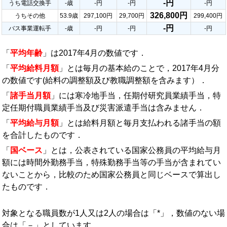
-円
うち電話交換手
-歳
-円
-円
-円
326,800円
うちその他
53.9歳
297,100円
29,700円
299,400円
-円
バス事業運転手
-歳
-円
-円
-円
「
平均年齢
」は2017年4月の数値です．
「
平均給料月額
」とは毎月の基本給のことで，2017年4月分
の数値です(給料の調整額及び教職調整額を含みます）．
「
諸手当月額
」には寒冷地手当，任期付研究員業績手当，特
定任期付職員業績手当及び災害派遣手当は含みません．
「
平均給与月額
」とは給料月額と毎月支払われる諸手当の額
を合計したものです．
「
国ベース
」とは，公表されている国家公務員の平均給与月
額には時間外勤務手当，特殊勤務手当等の手当が含まれてい
ないことから，比較のため国家公務員と同じベースで算出し
たものです．
対象となる職員数が1人又は2人の場合は「*」，数値のない場
合は「－」としています．