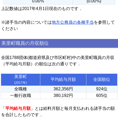
0.00%
(0.00%)
上記数値は2017年4月1日現在のものです．
※諸手当の内容については
地方公務員の各種手当
を参照して
ください
美里町職員の月収順位
全国1788団体(都道府県及び市区町村)中の美里町職員の月収
（平均給与月額）の順位は次の通りです．
美里町
平均給与月額
全国順位
(2017年)
全職種
362,356円
924位
一般行政職
380,192円
605位
「
平均給与月額
」とは給料月額と毎月支払われる諸手当の額
を合計したものです．