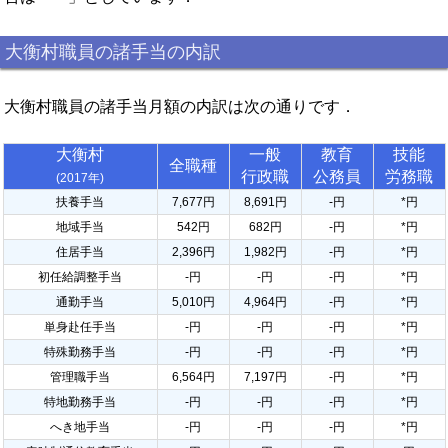
大衡村職員の諸手当の内訳
大衡村職員の諸手当月額の内訳は次の通りです．
大衡村
一般
教育
技能
全職種
行政職
公務員
労務職
(2017年)
扶養手当
7,677円
8,691円
-円
*円
地域手当
542円
682円
-円
*円
住居手当
2,396円
1,982円
-円
*円
初任給調整手当
-円
-円
-円
*円
通勤手当
5,010円
4,964円
-円
*円
単身赴任手当
-円
-円
-円
*円
特殊勤務手当
-円
-円
-円
*円
管理職手当
6,564円
7,197円
-円
*円
特地勤務手当
-円
-円
-円
*円
へき地手当
-円
-円
-円
*円