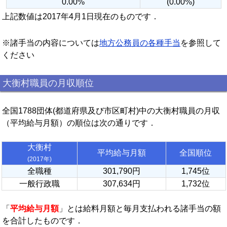
0.00%
(0.00%)
上記数値は2017年4月1日現在のものです．
※諸手当の内容については
地方公務員の各種手当
を参照して
ください
大衡村職員の月収順位
全国1788団体(都道府県及び市区町村)中の大衡村職員の月収
（平均給与月額）の順位は次の通りです．
大衡村
平均給与月額
全国順位
(2017年)
全職種
301,790円
1,745位
一般行政職
307,634円
1,732位
「
平均給与月額
」とは給料月額と毎月支払われる諸手当の額
を合計したものです．