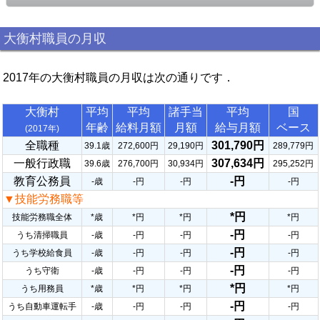
大衡村職員の月収
2017年の大衡村職員の月収は次の通りです．
大衡村
平均
平均
諸手当
平均
国
年齢
給料月額
月額
給与月額
ベース
(2017年)
全職種
301,790円
39.1歳
272,600円
29,190円
289,779円
一般行政職
307,634円
39.6歳
276,700円
30,934円
295,252円
教育公務員
-円
-歳
-円
-円
-円
▼技能労務職等
*円
技能労務職全体
*歳
*円
*円
*円
-円
うち清掃職員
-歳
-円
-円
-円
-円
うち学校給食員
-歳
-円
-円
-円
-円
うち守衛
-歳
-円
-円
-円
*円
うち用務員
*歳
*円
*円
*円
-円
うち自動車運転手
-歳
-円
-円
-円