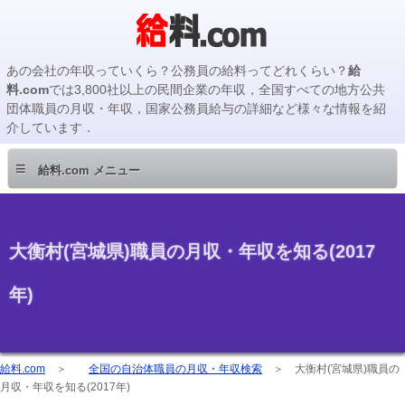
あの会社の年収っていくら？公務員の給料ってどれくらい？
給
料.com
では3,800社以上の民間企業の年収，全国すべての地方公共
団体職員の月収・年収，国家公務員給与の詳細など様々な情報を紹
介しています．
≡
給料.com メニュー
大衡村(宮城県)職員の月収・年収を知る(2017
年)
給料.com
＞
全国の自治体職員の月収・年収検索
＞
大衡村(宮城県)職員の
月収・年収を知る(2017年)