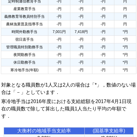
定時制通信教育手当
-円
-円
-円
円
産業教育手当
-円
-円
-円
円
義務教育等教員特別手当
-円
-円
-円
円
農林漁業普及指導手当
-円
-円
-円
円
時間外勤務手当
7,001円
7,418円
-円
*円
宿日直手当
-円
-円
-円
*円
管理職員特別勤務手当
-円
-円
-円
*円
夜間勤務手当
-円
-円
-円
*円
休日勤務手当
-円
-円
-円
*円
寒冷地手当(年額)
-円
-円
-円
*円
対象となる職員数が1人又は2人の場合は「*」，数値のない場
合は「－」としています．
寒冷地手当は2016年度における支給総額を2017年4月1日現
在の職員数で除して算出した職員1人当たり平均の年額で
す．
大衡村の地域手当支給率
(国基準支給率)