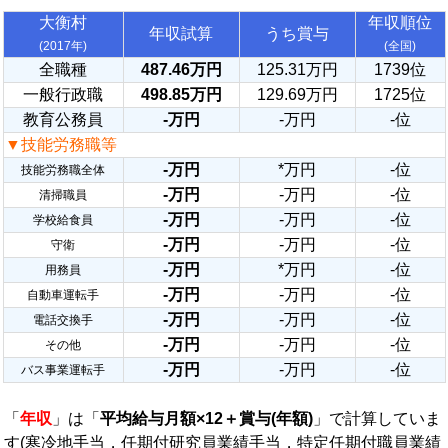
大衡村
年収順位
年収試算
うち賞与
(2017年)
(全国)
全職種
487.46万円
125.31万円
1739位
一般行政職
498.85万円
129.69万円
1725位
教育公務員
-万円
-万円
-位
▼技能労務職等
-万円
*万円
-位
技能労務職全体
-万円
-万円
-位
清掃職員
-万円
-万円
-位
学校給食員
-万円
-万円
-位
守衛
-万円
*万円
-位
用務員
-万円
-万円
-位
自動車運転手
-万円
-万円
-位
電話交換手
-万円
-万円
-位
その他
-万円
-万円
-位
バス事業運転手
「
年収
」は「
平均給与月額×12＋賞与(年額)
」で計算していま
す(寒冷地手当，任期付研究員業績手当，特定任期付職員業績