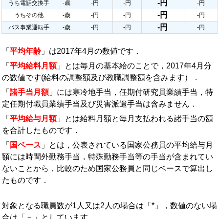
-円
うち電話交換手
-歳
-円
-円
-円
-円
うちその他
-歳
-円
-円
-円
-円
バス事業運転手
-歳
-円
-円
-円
「
平均年齢
」は2017年4月の数値です．
「
平均給料月額
」とは毎月の基本給のことで，2017年4月分
の数値です(給料の調整額及び教職調整額を含みます）．
「
諸手当月額
」には寒冷地手当，任期付研究員業績手当，特
定任期付職員業績手当及び災害派遣手当は含みません．
「
平均給与月額
」とは給料月額と毎月支払われる諸手当の額
を合計したものです．
「
国ベース
」とは，公表されている国家公務員の平均給与月
額には時間外勤務手当，特殊勤務手当等の手当が含まれてい
ないことから，比較のため国家公務員と同じベースで算出し
たものです．
対象となる職員数が1人又は2人の場合は「*」，数値のない場
合は「－」としています．