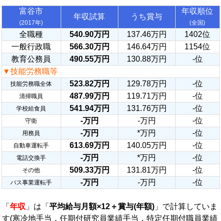
富谷市
年収順位
年収試算
うち賞与
(2017年)
(全国)
全職種
540.90万円
137.46万円
1402位
一般行政職
566.30万円
146.64万円
1154位
教育公務員
490.55万円
130.88万円
-位
▼技能労務職等
523.82万円
129.78万円
-位
技能労務職全体
487.99万円
119.71万円
-位
清掃職員
541.94万円
131.76万円
-位
学校給食員
-万円
-万円
-位
守衛
-万円
*万円
-位
用務員
613.69万円
140.05万円
-位
自動車運転手
-万円
*万円
-位
電話交換手
509.33万円
131.81万円
-位
その他
-万円
-万円
-位
バス事業運転手
「
年収
」は「
平均給与月額×12＋賞与(年額)
」で計算していま
す(寒冷地手当，任期付研究員業績手当，特定任期付職員業績