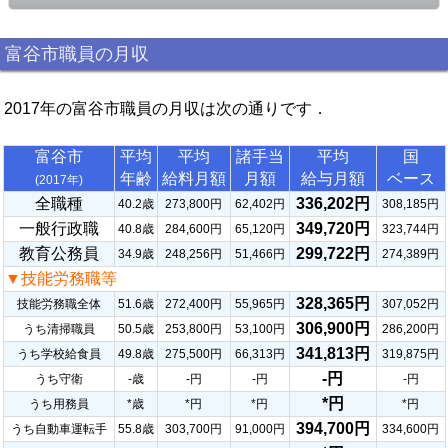
富谷市職員の月収
2017年の富谷市職員の月収は次の通りです．
富谷市
平均
平均
諸手当
平均
国
年齢
給料月額
月額
給与月額
ベース
(2017年)
全職種
336,202円
40.2歳
273,800円
62,402円
308,185円
一般行政職
349,720円
40.8歳
284,600円
65,120円
323,744円
教育公務員
299,722円
34.9歳
248,256円
51,466円
274,389円
▼技能労務職等
328,365円
技能労務職全体
51.6歳
272,400円
55,965円
307,052円
306,900円
うち清掃職員
50.5歳
253,800円
53,100円
286,200円
341,813円
うち学校給食員
49.8歳
275,500円
66,313円
319,875円
-円
うち守衛
-歳
-円
-円
-円
*円
うち用務員
*歳
*円
*円
*円
394,700円
うち自動車運転手
55.8歳
303,700円
91,000円
334,600円