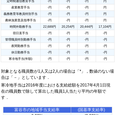
定時制通信教育手当
-円
-円
-円
円
産業教育手当
-円
-円
-円
円
義務教育等教員特別手当
-円
-円
-円
円
農林漁業普及指導手当
-円
-円
-円
円
時間外勤務手当
22,689円
20,254円
20,444円
17,104円
宿日直手当
-円
-円
-円
-円
管理職員特別勤務手当
-円
-円
-円
-円
夜間勤務手当
-円
-円
-円
-円
休日勤務手当
-円
-円
-円
-円
寒冷地手当(年額)
-円
-円
-円
-円
対象となる職員数が1人又は2人の場合は「*」，数値のない場
合は「－」としています．
寒冷地手当は2016年度における支給総額を2017年4月1日現
在の職員数で除して算出した職員1人当たり平均の年額で
す．
富谷市の地域手当支給率
(国基準支給率)