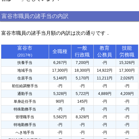
富谷市職員の諸手当の内訳
富谷市職員の諸手当月額の内訳は次の通りです．
富谷市
一般
教育
技能
全職種
行政職
公務員
労務職
(2017年)
扶養手当
6,267円
7,200円
-円
15,326円
地域手当
17,300円
18,300円
14,922円
17,300円
住居手当
5,146円
5,170円
11,211円
2,026円
初任給調整手当
-円
-円
-円
-円
通勤手当
5,328円
5,722円
4,889円
4,209円
単身赴任手当
90円
145円
-円
-円
特殊勤務手当
-円
-円
-円
-円
管理職手当
5,582円
8,329円
-円
-円
特地勤務手当
-円
-円
-円
-円
へき地手当
-円
-円
-円
-円