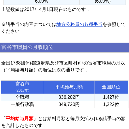
6.00%
(6.00%)
上記数値は2017年4月1日現在のものです．
※諸手当の内容については
地方公務員の各種手当
を参照して
ください
富谷市職員の月収順位
全国1788団体(都道府県及び市区町村)中の富谷市職員の月収
（平均給与月額）の順位は次の通りです．
富谷市
平均給与月額
全国順位
(2017年)
全職種
336,202円
1,427位
一般行政職
349,720円
1,222位
「
平均給与月額
」とは給料月額と毎月支払われる諸手当の額
を合計したものです．