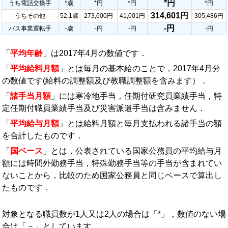
*円
うち電話交換手
*歳
*円
*円
*円
314,601円
うちその他
52.1歳
273,600円
41,001円
305,486円
-円
バス事業運転手
-歳
-円
-円
-円
「
平均年齢
」は2017年4月の数値です．
「
平均給料月額
」とは毎月の基本給のことで，2017年4月分
の数値です(給料の調整額及び教職調整額を含みます）．
「
諸手当月額
」には寒冷地手当，任期付研究員業績手当，特
定任期付職員業績手当及び災害派遣手当は含みません．
「
平均給与月額
」とは給料月額と毎月支払われる諸手当の額
を合計したものです．
「
国ベース
」とは，公表されている国家公務員の平均給与月
額には時間外勤務手当，特殊勤務手当等の手当が含まれてい
ないことから，比較のため国家公務員と同じベースで算出し
たものです．
対象となる職員数が1人又は2人の場合は「*」，数値のない場
合は「－」としています．