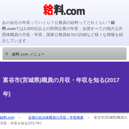
あの会社の年収っていくら？公務員の給料ってどれくらい？
給
料.com
では3,800社以上の民間企業の年収，全国すべての地方公共
団体職員の月収・年収，国家公務員給与の詳細など様々な情報を紹
介しています．
≡
給料.com メニュー
富谷市(宮城県)職員の月収・年収を知る(2017
年)
給料.com
＞
全国の自治体職員の月収・年収検索
＞
富谷市(宮城県)職員の
月収・年収を知る(2017年)