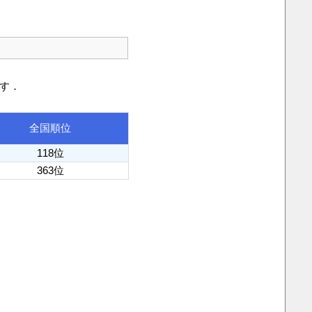
です．
全国順位
118位
363位