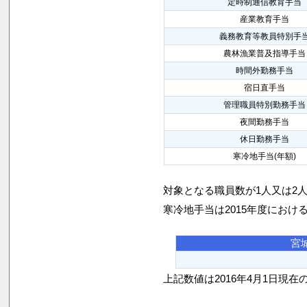
定時制通信教育手当
産業教育手当
義務教育等教員特別手
農林漁業普及指導手当
時間外勤務手当
宿日直手当
管理職員特別勤務手当
夜間勤務手当
休日勤務手当
寒冷地手当(年額)
対象となる職員数が1人又は2
寒冷地手当は2015年度におけ
宮
上記数値は2016年4月1日現在