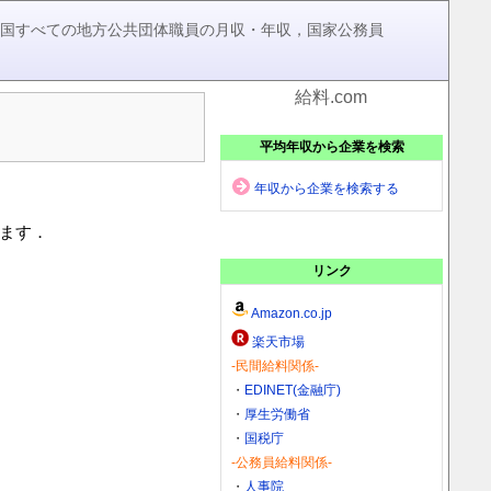
，全国すべての地方公共団体職員の月収・年収，国家公務員
給料.com
平均年収から企業を検索
年収から企業を検索する
います．
リンク
Amazon.co.jp
楽天市場
-民間給料関係-
・
EDINET(金融庁)
・
厚生労働省
・
国税庁
-公務員給料関係-
・
人事院