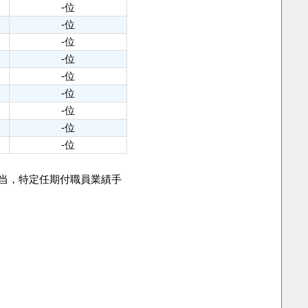
-位
-位
-位
-位
-位
-位
-位
-位
-位
手当，特定任期付職員業績手