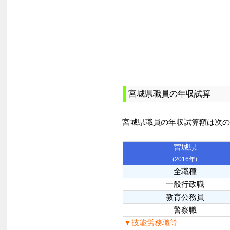
宮城県職員の年収試算
宮城県職員の年収試算額は次
宮城県
(2016年)
全職種
一般行政職
教育公務員
警察職
▼技能労務職等