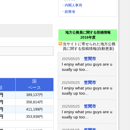
・
内閣人事局
・
総務省
地方公務員に関する投稿情報
2016年度
当サイトに寄せられた地方公務
員に関する投稿情報(自動更新)
笠間市
2025/05/25
I enjoy what you guys are u
sually up too...
国
笠間市
2025/05/25
額
ベース
I enjoy what you guys are u
sually up too...
0円
389,137円
0円
356,814円
笠間市
2025/05/25
9円
411,199円
I enjoy what you guys are u
2円
353,938円
sually up too...