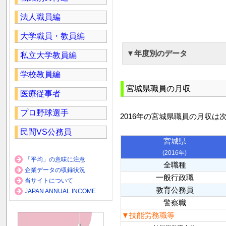
法人職員編
大学職員・教員編
▼年度別のデータ
私立大学教員編
学校教員編
宮城県職員の月収
医療従事者
プロ野球選手
2016年の宮城県職員の月収は
民間VS公務員
宮城県
(2016年)
「平均」の意味に注意
全職種
企業データの収録状況
一般行政職
当サイトについて
教育公務員
JAPAN ANNUAL INCOME
警察職
▼技能労務職等