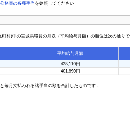
方公務員の各種手当
を参照してください
び市区町村)中の宮城県職員の月収（平均給与月額）の順位は次の通り
平均給与月額
428,110円
401,890円
額と毎月支払われる諸手当の額を合計したものです．