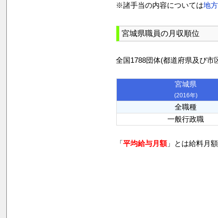
※諸手当の内容については
地
宮城県職員の月収順位
全国1788団体(都道府県及
宮城県
(2016年)
全職種
一般行政職
「
平均給与月額
」とは給料月