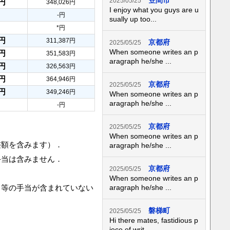
笠間市
2025/05/25
6円
348,026円
I enjoy what you guys are u
-円
sually up too...
*円
0円
311,387円
京都府
2025/05/25
When someone writes an p
8円
351,583円
aragraph he/she ...
0円
326,563円
2円
364,946円
京都府
2025/05/25
9円
349,246円
When someone writes an p
aragraph he/she ...
-円
京都府
2025/05/25
When someone writes an p
整額を含みます）．
aragraph he/she ...
手当は含みません．
京都府
2025/05/25
When someone writes an p
当等の手当が含まれていない
aragraph he/she ...
磐梯町
2025/05/25
Hi there mates, fastidious p
iece of writ...