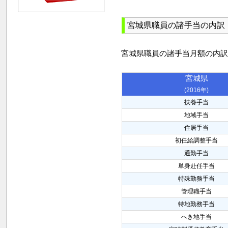
宮城県職員の諸手当の内訳
宮城県職員の諸手当月額の内
宮城県
(2016年)
扶養手当
地域手当
住居手当
初任給調整手当
通勤手当
単身赴任手当
特殊勤務手当
管理職手当
特地勤務手当
へき地手当