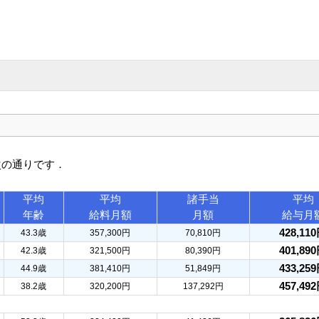
次の通りです．
平均
平均
諸手当
平均
年齢
給料月額
月額
給与月
428,11
43.3歳
357,300円
70,810円
401,89
42.3歳
321,500円
80,390円
433,25
44.9歳
381,410円
51,849円
457,49
38.2歳
320,200円
137,292円