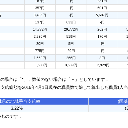
167円
-円
281円
357円
-円
601円
当
3,485円
-円
5,687円
137円
633円
-円
14,772円
29,772円
262円
2,236円
519円
170円
20円
5円
-円
775円
29円
-円
1,563円
266円
3円
11,588円
8,539円
12,929円
人の場合は「*」，数値のない場合は「－」としています．
る支給総額を2016年4月1日現在の職員数で除して算出した職員1人
城県の地域手当支給率
(国
3.22%
(
のものです．