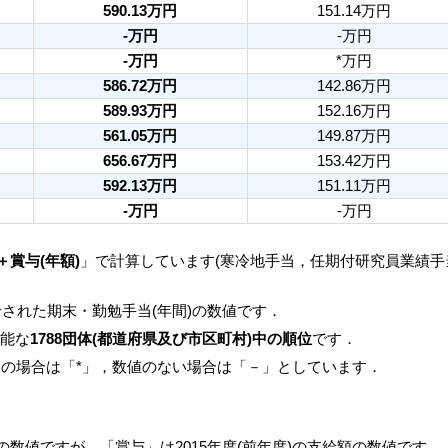
590.13万円
151.14万円
-万円
-万円
-万円
*万円
586.72万円
142.86万円
589.93万円
152.16万円
561.05万円
149.87万円
656.67万円
153.42万円
592.13万円
151.11万円
-万円
-万円
＋賞与(年額)
」で計算しています(寒冷地手当，任期付研究員業績
された期末・勤勉手当(年間)の数値です．
可能な
1788団体(都道府県及び市区町村)中の順位
です．
人の場合は「*」，数値のない場合は「－」としています．
月の数値ですが，「賞与」は2015年度(前年度)の支給額の数値です．