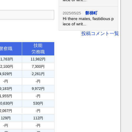
磐梯町
2025/05/25
Hi there mates, fastidious p
iece of writ...
投稿コメント一覧
技能
警察職
労務職
11,763円
11,982円
12,100円
7,300円
4,929円
2,261円
-円
-円
9,183円
9,972円
1,955円
-円
10,630円
530円
2,067円
-円
129円
112円
-円
-円