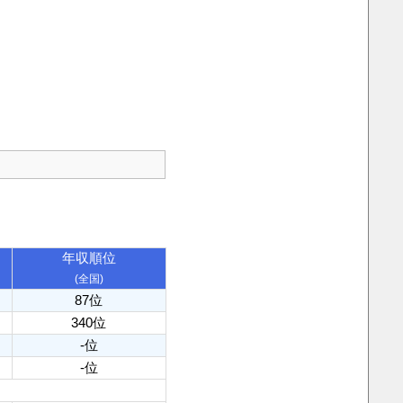
年収順位
(全国)
87位
340位
-位
-位