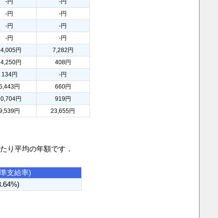
-円
-円
-円
-円
-円
-円
-円
-円
54,005円
7,282円
14,250円
408円
134円
-円
5,443円
660円
10,704円
919円
9,539円
23,655円
当たり平均の年額です．
基準支給率)
3.64%)