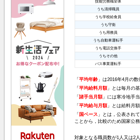
技能労務職全体
うち清掃職員
うち学校給食員
うち守衛
うち用務員
うち自動車運転手
うち電話交換手
うちその他
バス事業運転手
「
平均年齢
」は2016年4月の
「
平均給料月額
」とは毎月の基
「
諸手当月額
」には寒冷地手
「
平均給与月額
」とは給料月
「
国ベース
」とは，公表され
ことから，比較のため国家公
対象となる職員数が1人又は2