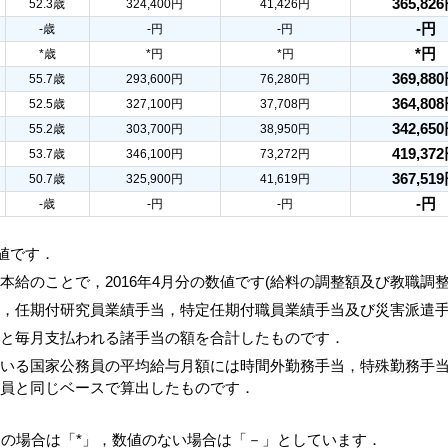
365,82
52.3歳
324,400円
41,426円
-円
-歳
-円
-円
*円
*歳
*円
*円
369,88
55.7歳
293,600円
76,280円
364,80
52.5歳
327,100円
37,708円
342,65
55.2歳
303,700円
38,950円
419,37
53.7歳
346,100円
73,272円
367,51
50.7歳
325,900円
41,619円
-円
-歳
-円
-円
数値です．
本給のことで，2016年4月分の数値です(給料の調整額及び教職調
当，任期付研究員業績手当，特定任期付職員業績手当及び災害派遣
額と毎月支払われる諸手当の額を合計したものです．
ている国家公務員の平均給与月額には時間外勤務手当，特殊勤務手
務員と同じベースで算出したものです．
人の場合は「*」，数値のない場合は「－」としています．