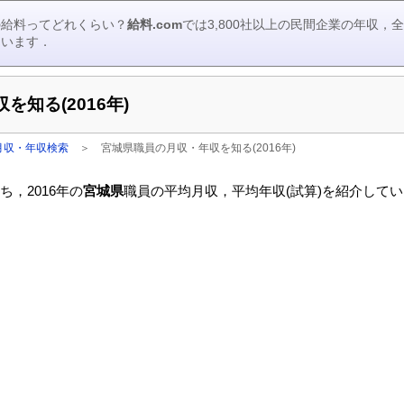
の給料ってどれくらい？
給料.com
では3,800社以上の民間企業の年収
ています．
知る(2016年)
月収・年収検索
＞
宮城県職員の月収・年収を知る(2016年)
，2016年の
宮城県
職員の平均月収，平均年収(試算)を紹介して