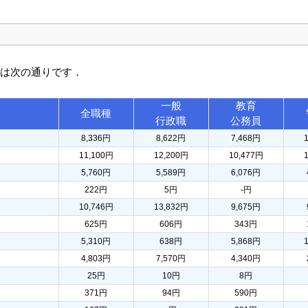
訳は次の通りです．
一般
教育
全職種
行政職
公務員
8,336円
8,622円
7,468円
11,100円
12,200円
10,477円
5,760円
5,589円
6,076円
222円
5円
-円
10,746円
13,832円
9,675円
625円
606円
343円
5,310円
638円
5,868円
4,803円
7,570円
4,340円
25円
10円
8円
371円
94円
590円