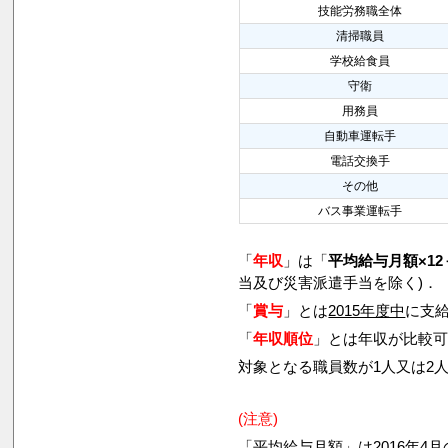
技能労務職全体
清掃職員
学校給食員
守衛
用務員
自動車運転手
電話交換手
その他
バス事業運転手
「
年収
」は「
平均給与月額×12
当及び災害派遣手当を除く)．
「
賞与
」とは
2015年度中
に支給
「
年収順位
」とは年収が比較
対象となる職員数が1人又は2
(注意)
「平均給与月額」は2016年4