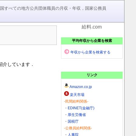
，全国すべての地方公共団体職員の月収・年収，国家公務員
給料.com
平均年収から企業を検索
年収から企業を検索する
を紹介しています．
リンク
Amazon.co.jp
楽天市場
-民間給料関係-
・
EDINET(金融庁)
・
厚生労働省
・
国税庁
-公務員給料関係-
・
人事院