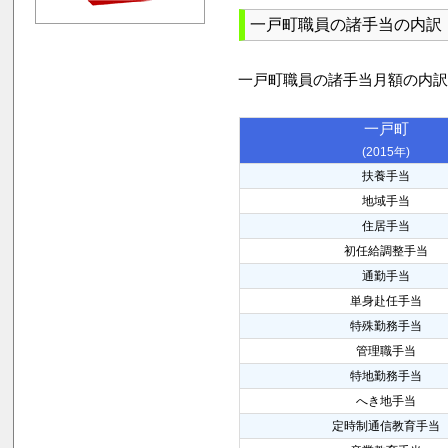
一戸町職員の諸手当の内訳
一戸町職員の諸手当月額の内
一戸町
(2015年)
扶養手当
地域手当
住居手当
初任給調整手当
通勤手当
単身赴任手当
特殊勤務手当
管理職手当
特地勤務手当
へき地手当
定時制通信教育手当