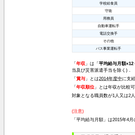
学校給食員
守衛
用務員
自動車運転手
電話交換手
その他
バス事業運転手
「
年収
」は「
平均給与月額×12
当及び災害派遣手当を除く)．
「
賞与
」とは
2014年度中
に支給
「
年収順位
」とは年収が比較
対象となる職員数が1人又は2
(注意)
「平均給与月額」は2015年4