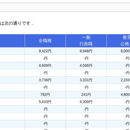
訳は次の通りです．
一般
教
全職種
行政職
公務
9,422円
9,948円
8,00
-円
-円
-円
4,609円
4,506円
-円
-円
-円
-円
3,736円
3,331円
2,23
-円
-円
-円
792円
241円
4,80
5,433円
6,300円
-円
-円
-円
-円
-円
-円
-円
-円
-円
-円