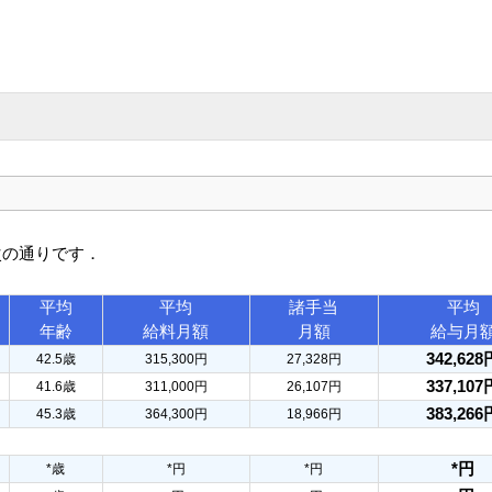
次の通りです．
平均
平均
諸手当
平均
年齢
給料月額
月額
給与月
342,628
42.5歳
315,300円
27,328円
337,107
41.6歳
311,000円
26,107円
383,266
45.3歳
364,300円
18,966円
*円
*歳
*円
*円