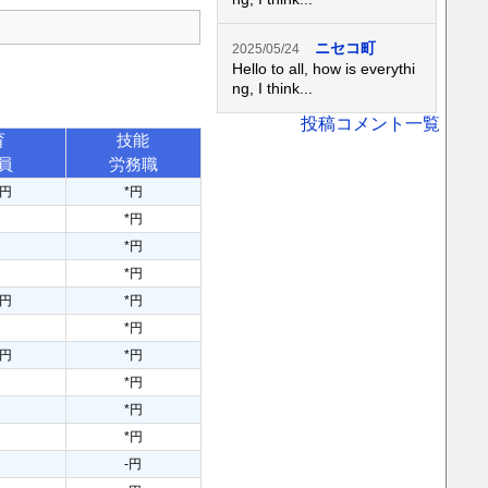
ニセコ町
2025/05/24
Hello to all, how is everythi
ng, I think...
投稿コメント一覧
育
技能
員
労務職
0円
*円
*円
*円
*円
3円
*円
*円
0円
*円
*円
*円
*円
-円