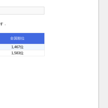
です．
全国順位
1,467位
1,583位