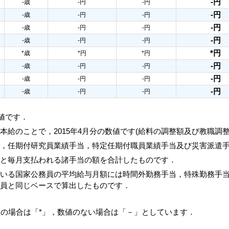
-円
-歳
-円
-円
-円
-歳
-円
-円
-円
-歳
-円
-円
-円
-歳
-円
-円
*円
*歳
*円
*円
-円
-歳
-円
-円
-円
-歳
-円
-円
-円
-歳
-円
-円
数値です．
本給のことで，2015年4月分の数値です(給料の調整額及び教職調
当，任期付研究員業績手当，特定任期付職員業績手当及び災害派遣
額と毎月支払われる諸手当の額を合計したものです．
ている国家公務員の平均給与月額には時間外勤務手当，特殊勤務手
務員と同じベースで算出したものです．
人の場合は「*」，数値のない場合は「－」としています．