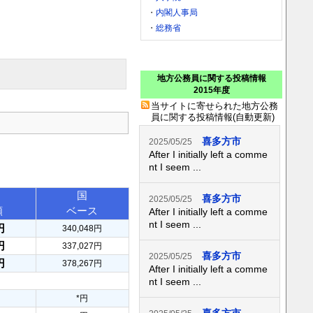
・
内閣人事局
・
総務省
地方公務員に関する投稿情報
2015年度
当サイトに寄せられた地方公務
員に関する投稿情報(自動更新)
喜多方市
2025/05/25
After I initially left a comme
nt I seem ...
国
喜多方市
2025/05/25
額
ベース
After I initially left a comme
nt I seem ...
円
340,048円
円
337,027円
喜多方市
2025/05/25
円
378,267円
After I initially left a comme
nt I seem ...
*円