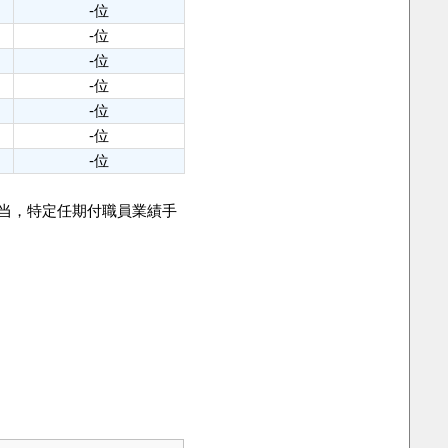
-位
-位
-位
-位
-位
-位
-位
手当，特定任期付職員業績手