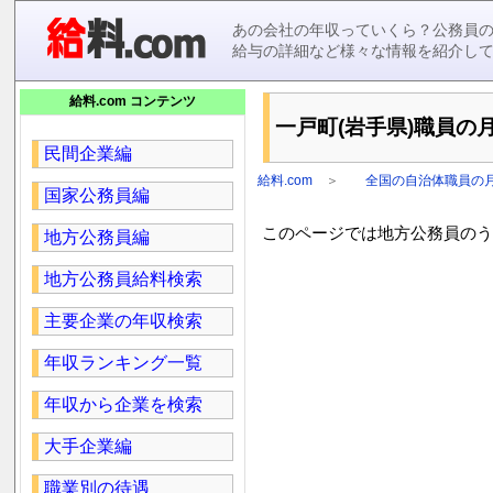
あの会社の年収っていくら？公務員
給与の詳細など様々な情報を紹介し
給料.com コンテンツ
一戸町(岩手県)職員の月
民間企業編
給料.com
＞
全国の自治体職員の
国家公務員編
このページでは地方公務員のうち
地方公務員編
地方公務員給料検索
主要企業の年収検索
年収ランキング一覧
年収から企業を検索
大手企業編
職業別の待遇