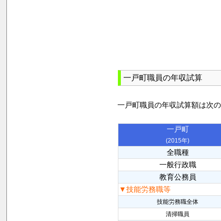
一戸町職員の年収試算
一戸町職員の年収試算額は次
一戸町
(2015年)
全職種
一般行政職
教育公務員
▼技能労務職等
技能労務職全体
清掃職員