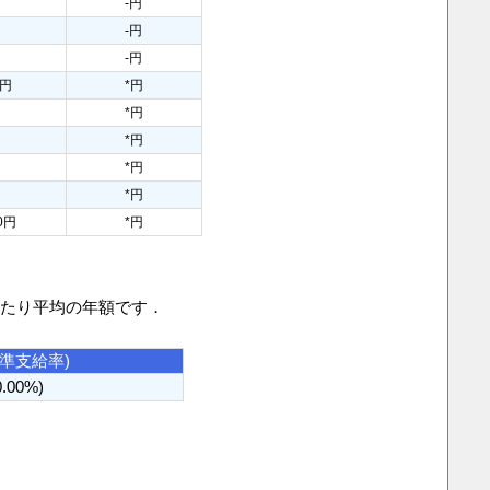
-円
-円
-円
3円
*円
*円
*円
*円
*円
00円
*円
当たり平均の年額です．
基準支給率)
0.00%)