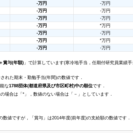
-万円
-万円
-万円
-万円
-万円
-万円
-万円
*万円
-万円
-万円
-万円
*万円
-万円
-万円
＋賞与(年額)
」で計算しています(寒冷地手当，任期付研究員業績
された期末・勤勉手当(年間)の数値です．
可能な
1788団体(都道府県及び市区町村)中の順位
です．
人の場合は「*」，数値のない場合は「－」としています．
月の数値ですが，「賞与」は2014年度(前年度)の支給額の数値です．