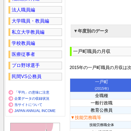
法人職員編
大学職員・教員編
▼年度別のデータ
私立大学教員編
学校教員編
一戸町職員の月収
医療従事者
プロ野球選手
2015年の一戸町職員の月収は
民間VS公務員
一戸町
(2015年)
「平均」の意味に注意
全職種
企業データの収録状況
一般行政職
当サイトについて
教育公務員
JAPAN ANNUAL INCOME
▼技能労務職等
技能労務職全体