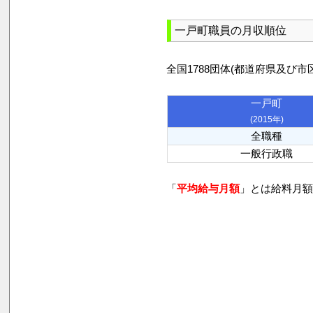
一戸町職員の月収順位
全国1788団体(都道府県及
一戸町
(2015年)
全職種
一般行政職
「
平均給与月額
」とは給料月