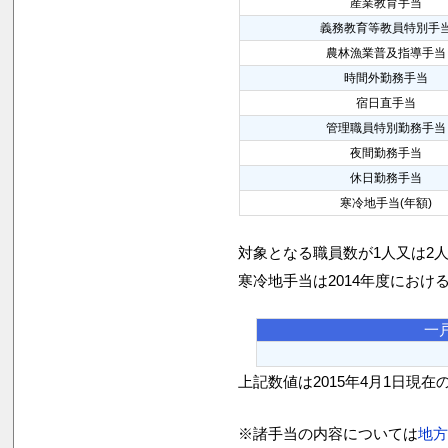
産業教育手当
義務教育等教員特別手
農林漁業普及指導手当
時間外勤務手当
宿日直手当
管理職員特別勤務手当
夜間勤務手当
休日勤務手当
寒冷地手当(年額)
対象となる職員数が1人又は2
寒冷地手当は2014年度におけ
一
上記数値は2015年4月1日現在
※諸手当の内容については
地