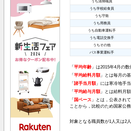
うち清掃職員
うち学校給食員
うち守衛
うち用務員
うち自動車運転手
うち電話交換手
うちその他
バス事業運転手
「
平均年齢
」は2015年4月の
「
平均給料月額
」とは毎月の基
「
諸手当月額
」には寒冷地手
「
平均給与月額
」とは給料月
「
国ベース
」とは，公表され
ことから，比較のため国家公
対象となる職員数が1人又は2