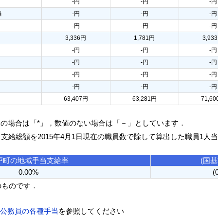
-円
-円
-円
当
-円
-円
-円
-円
-円
-円
3,336円
1,781円
3,93
-円
-円
-円
-円
-円
-円
-円
-円
-円
-円
-円
-円
63,407円
63,281円
71,6
人の場合は「*」，数値のない場合は「－」としています．
る支給総額を2015年4月1日現在の職員数で除して算出した職員1人
戸町の地域手当支給率
(国
0.00%
(
のものです．
方公務員の各種手当
を参照してください