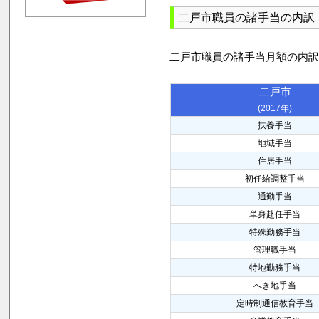
二戸市職員の諸手当の内訳
二戸市職員の諸手当月額の内
二戸市
(2017年)
扶養手当
地域手当
住居手当
初任給調整手当
通勤手当
単身赴任手当
特殊勤務手当
管理職手当
特地勤務手当
へき地手当
定時制通信教育手当