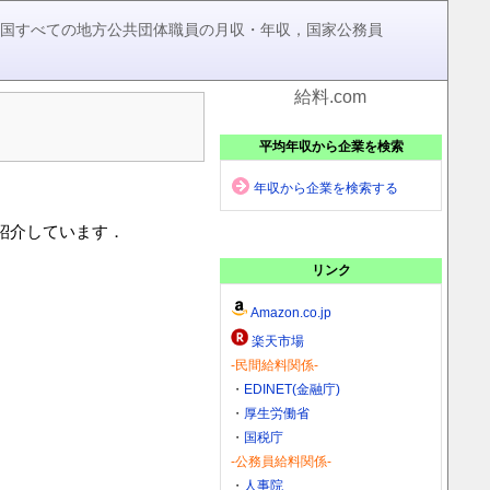
，全国すべての地方公共団体職員の月収・年収，国家公務員
給料.com
平均年収から企業を検索
年収から企業を検索する
を紹介しています．
リンク
Amazon.co.jp
楽天市場
-民間給料関係-
・
EDINET(金融庁)
・
厚生労働省
・
国税庁
-公務員給料関係-
・
人事院