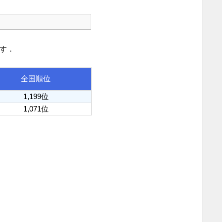
です．
全国順位
1,199位
1,071位