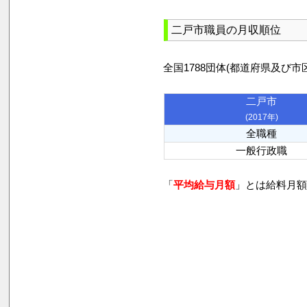
二戸市職員の月収順位
全国1788団体(都道府県及
二戸市
(2017年)
全職種
一般行政職
「
平均給与月額
」とは給料月