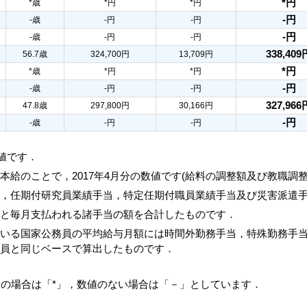
*円
*歳
*円
*円
-円
-歳
-円
-円
-円
-歳
-円
-円
338,409
56.7歳
324,700円
13,709円
*円
*歳
*円
*円
-円
-歳
-円
-円
327,966
47.8歳
297,800円
30,166円
-円
-歳
-円
-円
数値です．
本給のことで，2017年4月分の数値です(給料の調整額及び教職調
当，任期付研究員業績手当，特定任期付職員業績手当及び災害派遣
額と毎月支払われる諸手当の額を合計したものです．
ている国家公務員の平均給与月額には時間外勤務手当，特殊勤務手
務員と同じベースで算出したものです．
人の場合は「*」，数値のない場合は「－」としています．