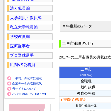
法人職員編
大学職員・教員編
▼年度別のデータ
私立大学教員編
学校教員編
二戸市職員の月収
医療従事者
プロ野球選手
2017年の二戸市職員の月収は
民間VS公務員
二戸市
(2017年)
「平均」の意味に注意
全職種
企業データの収録状況
一般行政職
当サイトについて
教育公務員
JAPAN ANNUAL INCOME
▼技能労務職等
技能労務職全体