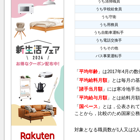
うち清掃職員
うち学校給食員
うち守衛
うち用務員
うち自動車運転手
うち電話交換手
うちその他
バス事業運転手
「
平均年齢
」は2017年4月の
「
平均給料月額
」とは毎月の基
「
諸手当月額
」には寒冷地手
「
平均給与月額
」とは給料月
「
国ベース
」とは，公表され
ことから，比較のため国家公
対象となる職員数が1人又は2