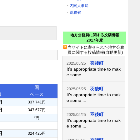
・
内閣人事局
・
総務省
地方公務員に関する投稿情報
2017年度
当サイトに寄せられた地方公務
員に関する投稿情報(自動更新)
羽後町
2025/05/25
It's appropriate time to mak
e some ...
国
羽後町
2025/05/25
額
ベース
It's appropriate time to mak
e some ...
円
337,741円
円
347,677円
羽後町
2025/05/25
*円
It's appropriate time to mak
e some ...
円
324,425円