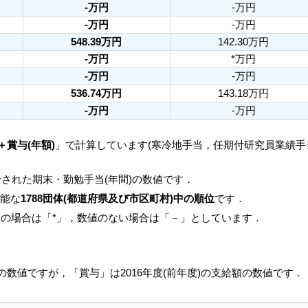
-万円
-万円
-万円
-万円
548.39万円
142.30万円
-万円
*万円
-万円
-万円
536.74万円
143.18万円
-万円
-万円
＋賞与(年額)
」で計算しています(寒冷地手当，任期付研究員業績
された期末・勤勉手当(年間)の数値です．
可能な
1788団体(都道府県及び市区町村)中の順位
です．
人の場合は「*」，数値のない場合は「－」としています．
月の数値ですが，「賞与」は2016年度(前年度)の支給額の数値です．