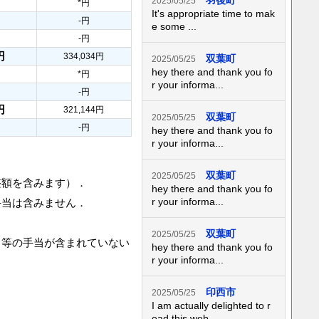
羽後町
2025/05/25
*円
It's appropriate time to mak
-円
e some ...
-円
円
334,034円
双葉町
2025/05/25
hey there and thank you fo
*円
r your informa...
-円
円
321,144円
双葉町
2025/05/25
-円
hey there and thank you fo
r your informa...
双葉町
2025/05/25
整額を含みます）．
hey there and thank you fo
r your informa...
手当は含みません．
双葉町
2025/05/25
当等の手当が含まれていない
hey there and thank you fo
r your informa...
印西市
2025/05/25
I am actually delighted to r
ead this web...