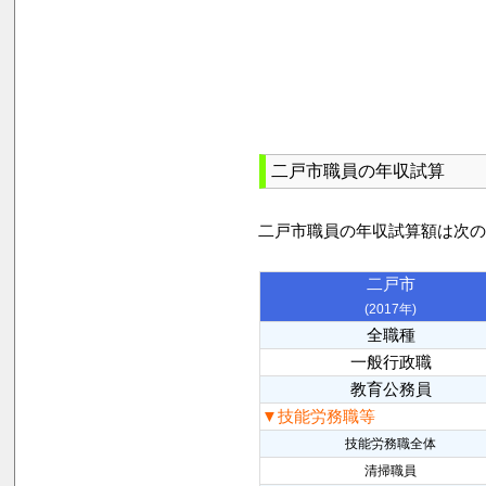
二戸市職員の年収試算
二戸市職員の年収試算額は次
二戸市
(2017年)
全職種
一般行政職
教育公務員
▼技能労務職等
技能労務職全体
清掃職員