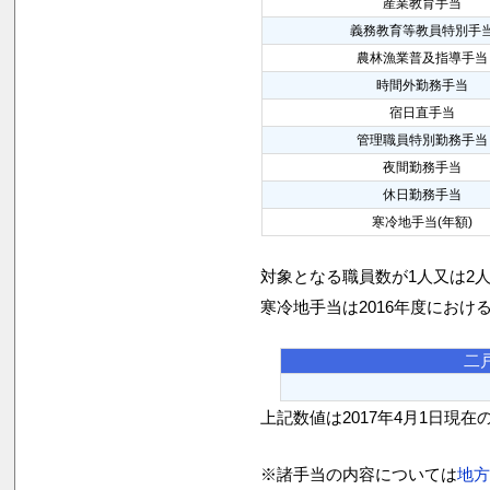
産業教育手当
義務教育等教員特別手
農林漁業普及指導手当
時間外勤務手当
宿日直手当
管理職員特別勤務手当
夜間勤務手当
休日勤務手当
寒冷地手当(年額)
対象となる職員数が1人又は2
寒冷地手当は2016年度におけ
二
上記数値は2017年4月1日現在
※諸手当の内容については
地