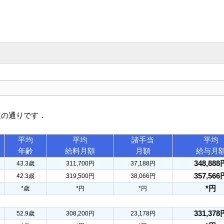
次の通りです．
平均
平均
諸手当
平均
年齢
給料月額
月額
給与月
348,888
43.3歳
311,700円
37,188円
357,566
42.3歳
319,500円
38,066円
*円
*歳
*円
*円
331,378
52.9歳
308,200円
23,178円