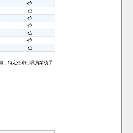
-位
-位
-位
-位
-位
-位
-位
手当，特定任期付職員業績手