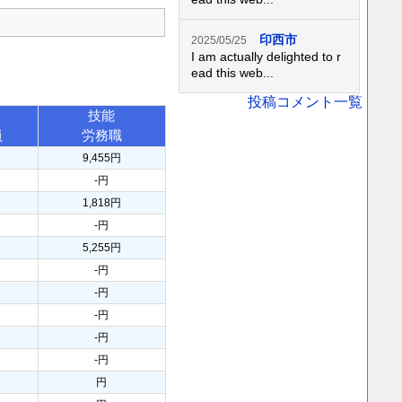
印西市
2025/05/25
I am actually delighted to r
ead this web...
投稿コメント一覧
技能
員
労務職
9,455円
-円
1,818円
-円
5,255円
-円
-円
-円
-円
-円
円