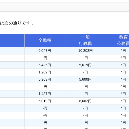
訳は次の通りです．
一般
教育
全職種
行政職
公務
9,047円
10,202円
*円
-円
-円
*円
5,425円
5,619円
*円
1,269円
-円
*円
5,963円
5,600円
*円
-円
-円
*円
1,487円
-円
*円
5,019円
6,602円
*円
-円
-円
*円
-円
-円
*円
-円
-円
*円