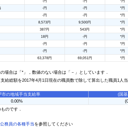
-円
-円
*円
当
-円
-円
*円
-円
-円
*円
8,573円
9,500円
*円
387円
543円
*円
18円
-円
*円
-円
-円
*円
-円
-円
*円
63,378円
69,051円
*円
人の場合は「*」，数値のない場合は「－」としています．
る支給総額を2017年4月1日現在の職員数で除して算出した職員1人
戸市の地域手当支給率
(国
0.00%
(
のものです．
方公務員の各種手当
を参照してください