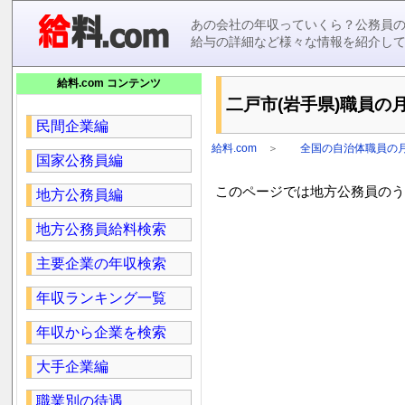
あの会社の年収っていくら？公務員
給与の詳細など様々な情報を紹介し
給料.com コンテンツ
二戸市(岩手県)職員の月
民間企業編
給料.com
＞
全国の自治体職員の
国家公務員編
このページでは地方公務員のうち
地方公務員編
地方公務員給料検索
主要企業の年収検索
年収ランキング一覧
年収から企業を検索
大手企業編
職業別の待遇