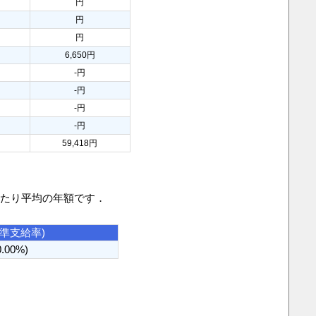
円
円
円
6,650円
-円
-円
-円
-円
59,418円
当たり平均の年額です．
基準支給率)
0.00%)