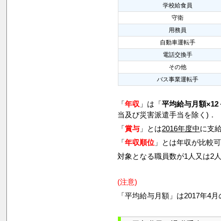
学校給食員
守衛
用務員
自動車運転手
電話交換手
その他
バス事業運転手
「
年収
」は「
平均給与月額×12
当及び災害派遣手当を除く)．
「
賞与
」とは
2016年度中
に支給
「
年収順位
」とは年収が比較
対象となる職員数が1人又は2
(注意)
「平均給与月額」は2017年4