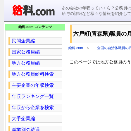
あの会社の年収っていくら？公務員
給与の詳細など様々な情報を紹介し
給料.com コンテンツ
六戸町(青森県)職員の月
民間企業編
給料.com
＞
全国の自治体職員の
国家公務員編
このページでは地方公務員のうち
地方公務員編
地方公務員給料検索
主要企業の年収検索
年収ランキング一覧
年収から企業を検索
大手企業編
職業別の待遇