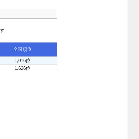
です．
全国順位
1,016位
1,626位