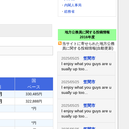
・
内閣人事局
・
総務省
地方公務員に関する投稿情報
2016年度
当サイトに寄せられた地方公務
員に関する投稿情報(自動更新)
笠間市
2025/05/25
I enjoy what you guys are u
sually up too...
国
笠間市
2025/05/25
額
ベース
I enjoy what you guys are u
sually up too...
円
330,485円
円
322,888円
笠間市
2025/05/25
*円
I enjoy what you guys are u
sually up too...
*円