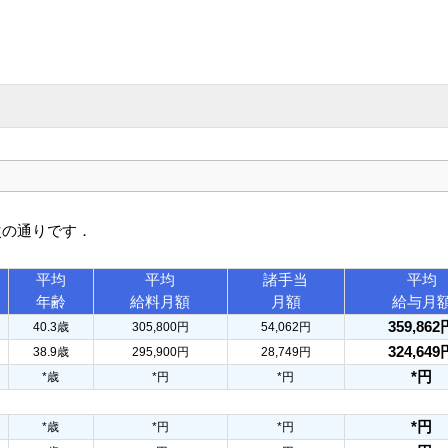
次の通りです．
平均
平均
諸手当
平均
年齢
給料月額
月額
給与月
359,862
40.3歳
305,800円
54,062円
324,649
38.9歳
295,900円
28,749円
*円
*歳
*円
*円
*円
*歳
*円
*円