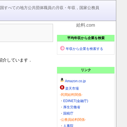
，全国すべての地方公共団体職員の月収・年収，国家公務員
給料.com
平均年収から企業を検索
年収から企業を検索する
を紹介しています．
リンク
Amazon.co.jp
楽天市場
-民間給料関係-
・
EDINET(金融庁)
・
厚生労働省
・
国税庁
-公務員給料関係-
・
人事院