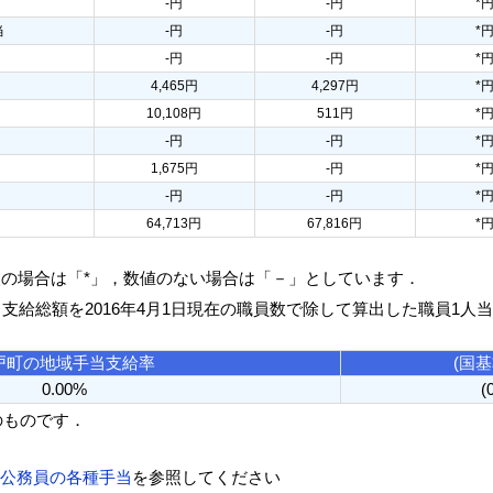
-円
-円
*
当
-円
-円
*
-円
-円
*
4,465円
4,297円
*
10,108円
511円
*
-円
-円
*
1,675円
-円
*
-円
-円
*
64,713円
67,816円
*
人の場合は「*」，数値のない場合は「－」としています．
る支給総額を2016年4月1日現在の職員数で除して算出した職員1人
戸町の地域手当支給率
(国
0.00%
(
のものです．
方公務員の各種手当
を参照してください