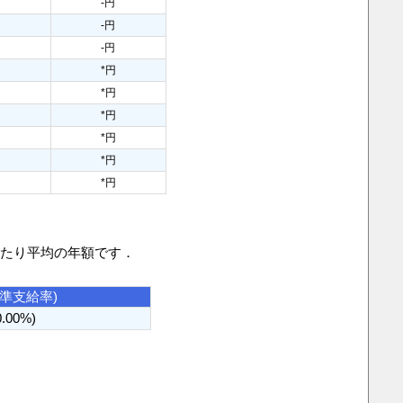
円
-円
円
-円
円
-円
円
*円
円
*円
円
*円
円
*円
円
*円
円
*円
当たり平均の年額です．
基準支給率)
0.00%)