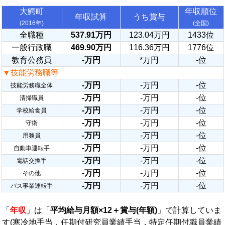
大鰐町
年収順位
年収試算
うち賞与
(2016年)
(全国)
全職種
537.91万円
123.04万円
1433位
一般行政職
469.90万円
116.36万円
1776位
教育公務員
-万円
*万円
-位
▼技能労務職等
-万円
-万円
-位
技能労務職全体
-万円
-万円
-位
清掃職員
-万円
-万円
-位
学校給食員
-万円
-万円
-位
守衛
-万円
-万円
-位
用務員
-万円
-万円
-位
自動車運転手
-万円
-万円
-位
電話交換手
-万円
-万円
-位
その他
-万円
-万円
-位
バス事業運転手
「
年収
」は「
平均給与月額×12＋賞与(年額)
」で計算していま
す(寒冷地手当，任期付研究員業績手当，特定任期付職員業績