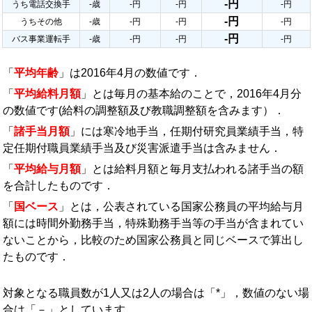
-円
うち電話交換手
-歳
-円
-円
-円
-円
うちその他
-歳
-円
-円
-円
-円
バス事業運転手
-歳
-円
-円
-円
「
平均年齢
」は2016年4月の数値です．
「
平均給料月額
」とは毎月の基本給のことで，2016年4月分
の数値です(給料の調整額及び教職調整額を含みます）．
「
諸手当月額
」には寒冷地手当，任期付研究員業績手当，特
定任期付職員業績手当及び災害派遣手当は含みません．
「
平均給与月額
」とは給料月額と毎月支払われる諸手当の額
を合計したものです．
「
国ベース
」とは，公表されている国家公務員の平均給与月
額には時間外勤務手当，特殊勤務手当等の手当が含まれてい
ないことから，比較のため国家公務員と同じベースで算出し
たものです．
対象となる職員数が1人又は2人の場合は「*」，数値のない場
合は「－」としています．