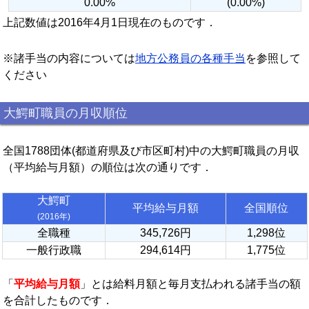
0.00%
(0.00%)
上記数値は2016年4月1日現在のものです．
※諸手当の内容については
地方公務員の各種手当
を参照して
ください
大鰐町職員の月収順位
全国1788団体(都道府県及び市区町村)中の大鰐町職員の月収
（平均給与月額）の順位は次の通りです．
大鰐町
平均給与月額
全国順位
(2016年)
全職種
345,726円
1,298位
一般行政職
294,614円
1,775位
「
平均給与月額
」とは給料月額と毎月支払われる諸手当の額
を合計したものです．