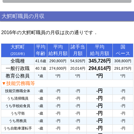
大鰐町職員の月収
2016年の大鰐町職員の月収は次の通りです．
大鰐町
平均
平均
諸手当
平均
国
年齢
給料月額
月額
給与月額
ベース
(2016年)
全職種
345,726円
41.6歳
290,800円
54,926円
308,800円
一般行政職
294,614円
40.7歳
274,600円
20,014円
291,875円
教育公務員
*円
*歳
*円
*円
*円
▼技能労務職等
-円
技能労務職全体
-歳
-円
-円
-円
-円
うち清掃職員
-歳
-円
-円
-円
-円
うち学校給食員
-歳
-円
-円
-円
-円
うち守衛
-歳
-円
-円
-円
-円
うち用務員
-歳
-円
-円
-円
-円
うち自動車運転手
-歳
-円
-円
-円