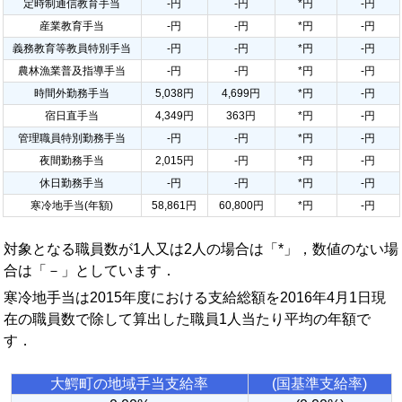
定時制通信教育手当
-円
-円
*円
-円
産業教育手当
-円
-円
*円
-円
義務教育等教員特別手当
-円
-円
*円
-円
農林漁業普及指導手当
-円
-円
*円
-円
時間外勤務手当
5,038円
4,699円
*円
-円
宿日直手当
4,349円
363円
*円
-円
管理職員特別勤務手当
-円
-円
*円
-円
夜間勤務手当
2,015円
-円
*円
-円
休日勤務手当
-円
-円
*円
-円
寒冷地手当(年額)
58,861円
60,800円
*円
-円
対象となる職員数が1人又は2人の場合は「*」，数値のない場
合は「－」としています．
寒冷地手当は2015年度における支給総額を2016年4月1日現
在の職員数で除して算出した職員1人当たり平均の年額で
す．
大鰐町の地域手当支給率
(国基準支給率)