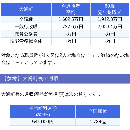
全退職者
60歳
大鰐町
平均
定年退職者
全職種
1,602.5万円
1,942.3万円
一般行政職
1,727.6万円
2,003.4万円
教育公務員
-万円
-万円
技能労務職全体
-万円
-万円
対象となる職員数が1人又は2人の場合は「*」，数値のない場
合は「－」としています．
【参考】大鰐町長の月収
大鰐町長の月収(平均給料月額)は次の通りです．
平均給料月額
全国順位
(2016年)
544,000円
1,734位