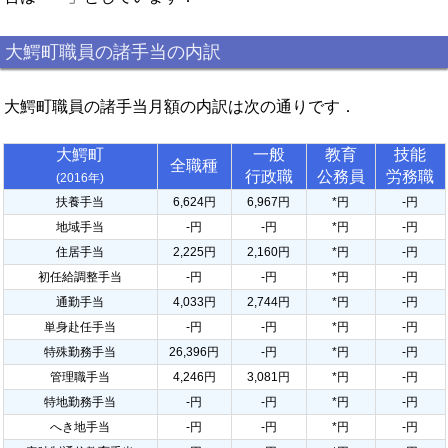
大鰐町職員の諸手当の内訳
大鰐町職員の諸手当月額の内訳は次の通りです．
大鰐町
一般
教育
技能
全職種
行政職
公務員
労務職
(2016年)
扶養手当
6,624円
6,967円
*円
-円
地域手当
-円
-円
*円
-円
住居手当
2,225円
2,160円
*円
-円
初任給調整手当
-円
-円
*円
-円
通勤手当
4,033円
2,744円
*円
-円
単身赴任手当
-円
-円
*円
-円
特殊勤務手当
26,396円
-円
*円
-円
管理職手当
4,246円
3,081円
*円
-円
特地勤務手当
-円
-円
*円
-円
へき地手当
-円
-円
*円
-円