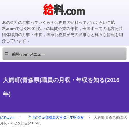
あの会社の年収っていくら？公務員の給料ってどれくらい？
給
料.com
では3,800社以上の民間企業の年収，全国すべての地方公共
団体職員の月収・年収，国家公務員給与の詳細など様々な情報を紹
介しています．
≡
給料.com メニュー
大鰐町(青森県)職員の月収・年収を知る(2016
年)
給料.com
＞
全国の自治体職員の月収・年収検索
＞
大鰐町(青森県)職員の
月収・年収を知る(2016年)