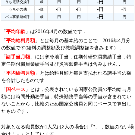
-円
うち電話交換手
-歳
-円
-円
-円
-円
うちその他
-歳
-円
-円
-円
-円
バス事業運転手
-歳
-円
-円
-円
「
平均年齢
」は2016年4月の数値です．
「
平均給料月額
」とは毎月の基本給のことで，2016年4月分
の数値です(給料の調整額及び教職調整額を含みます）．
「
諸手当月額
」には寒冷地手当，任期付研究員業績手当，特
定任期付職員業績手当及び災害派遣手当は含みません．
「
平均給与月額
」とは給料月額と毎月支払われる諸手当の額
を合計したものです．
「
国ベース
」とは，公表されている国家公務員の平均給与月
額には時間外勤務手当，特殊勤務手当等の手当が含まれてい
ないことから，比較のため国家公務員と同じベースで算出し
たものです．
対象となる職員数が1人又は2人の場合は「*」，数値のない場
合は「－」としています．