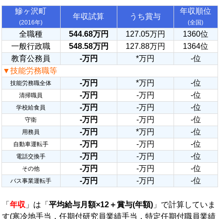
鰺ヶ沢町
年収順位
年収試算
うち賞与
(2016年)
(全国)
全職種
544.68万円
127.05万円
1360位
一般行政職
548.58万円
127.88万円
1364位
教育公務員
-万円
*万円
-位
▼技能労務職等
-万円
*万円
-位
技能労務職全体
-万円
-万円
-位
清掃職員
-万円
-万円
-位
学校給食員
-万円
-万円
-位
守衛
-万円
*万円
-位
用務員
-万円
-万円
-位
自動車運転手
-万円
-万円
-位
電話交換手
-万円
-万円
-位
その他
-万円
-万円
-位
バス事業運転手
「
年収
」は「
平均給与月額×12＋賞与(年額)
」で計算していま
す(寒冷地手当，任期付研究員業績手当，特定任期付職員業績