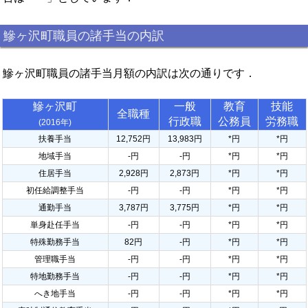
鰺ヶ沢町職員の諸手当の内訳
鰺ヶ沢町職員の諸手当月額の内訳は次の通りです．
鰺ヶ沢町
一般
教育
技能
全職種
行政職
公務員
労務職
(2016年)
扶養手当
12,752円
13,983円
*円
*円
地域手当
-円
-円
*円
*円
住居手当
2,928円
2,873円
*円
*円
初任給調整手当
-円
-円
*円
*円
通勤手当
3,787円
3,775円
*円
*円
単身赴任手当
-円
-円
*円
*円
特殊勤務手当
82円
-円
*円
*円
管理職手当
-円
-円
*円
*円
特地勤務手当
-円
-円
*円
*円
へき地手当
-円
-円
*円
*円