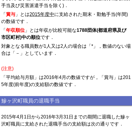
手当及び災害派遣手当を除く)．
「
賞与
」とは
2015年度中
に支給された期末・勤勉手当(年間)
の数値です．
「
年収順位
」とは年収が比較可能な
1788団体(都道府県及び
市区町村)中の順位
です．
対象となる職員数が1人又は2人の場合は「*」，数値のない場
合は「－」としています．
(注意)
「平均給与月額」は2016年4月の数値ですが，「賞与」は201
5年度(前年度)の支給額の数値です．
鰺ヶ沢町職員の退職手当
2015年4月1日から2016年3月31日までの期間に退職した鰺ヶ
沢町職員に支給された退職手当の支給額は次の通りです．