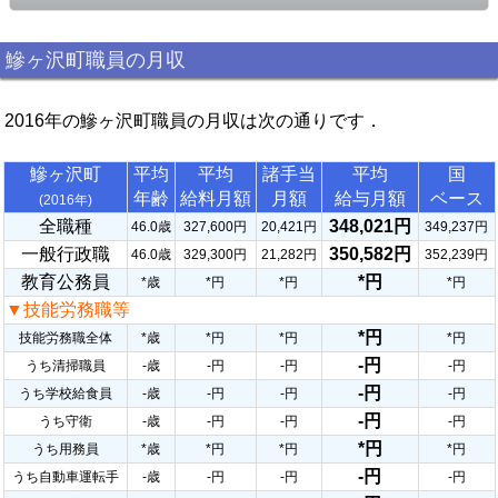
鰺ヶ沢町職員の月収
2016年の鰺ヶ沢町職員の月収は次の通りです．
鰺ヶ沢町
平均
平均
諸手当
平均
国
年齢
給料月額
月額
給与月額
ベース
(2016年)
全職種
348,021円
46.0歳
327,600円
20,421円
349,237円
一般行政職
350,582円
46.0歳
329,300円
21,282円
352,239円
教育公務員
*円
*歳
*円
*円
*円
▼技能労務職等
*円
技能労務職全体
*歳
*円
*円
*円
-円
うち清掃職員
-歳
-円
-円
-円
-円
うち学校給食員
-歳
-円
-円
-円
-円
うち守衛
-歳
-円
-円
-円
*円
うち用務員
*歳
*円
*円
*円
-円
うち自動車運転手
-歳
-円
-円
-円