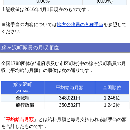
0.00%
(0.00%)
上記数値は2016年4月1日現在のものです．
※諸手当の内容については
地方公務員の各種手当
を参照して
ください
鰺ヶ沢町職員の月収順位
全国1788団体(都道府県及び市区町村)中の鰺ヶ沢町職員の月
収（平均給与月額）の順位は次の通りです．
鰺ヶ沢町
平均給与月額
全国順位
(2016年)
全職種
348,021円
1,246位
一般行政職
350,582円
1,242位
「
平均給与月額
」とは給料月額と毎月支払われる諸手当の額
を合計したものです．