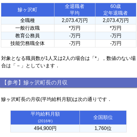
全退職者
60歳
鰺ヶ沢町
平均
定年退職者
全職種
2,073.4万円
2,073.4万円
一般行政職
*万円
*万円
教育公務員
-万円
-万円
技能労務職全体
-万円
-万円
対象となる職員数が1人又は2人の場合は「*」，数値のない場
合は「－」としています．
【参考】鰺ヶ沢町長の月収
鰺ヶ沢町長の月収(平均給料月額)は次の通りです．
平均給料月額
全国順位
(2016年)
494,900円
1,760位