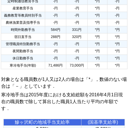
定時制通信教育手当
-円
-円
*円
-円
産業教育手当
-円
-円
*円
-円
義務教育等教員特別手当
-円
-円
*円
-円
農林漁業普及指導手当
-円
-円
*円
-円
時間外勤務手当
584円
331円
*円
*円
宿日直手当
288円
320円
*円
*円
管理職員特別勤務手当
-円
-円
*円
*円
夜間勤務手当
-円
-円
*円
*円
休日勤務手当
-円
-円
*円
*円
寒冷地手当(年額)
71,486円
73,000円
*円
*円
対象となる職員数が1人又は2人の場合は「*」，数値のない場
合は「－」としています．
寒冷地手当は2015年度における支給総額を2016年4月1日現
在の職員数で除して算出した職員1人当たり平均の年額で
す．
鰺ヶ沢町の地域手当支給率
(国基準支給率)