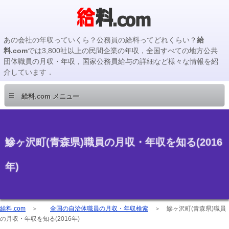
あの会社の年収っていくら？公務員の給料ってどれくらい？
給
料.com
では3,800社以上の民間企業の年収，全国すべての地方公共
団体職員の月収・年収，国家公務員給与の詳細など様々な情報を紹
介しています．
≡
給料.com メニュー
鰺ヶ沢町(青森県)職員の月収・年収を知る(2016
年)
給料.com
＞
全国の自治体職員の月収・年収検索
＞
鰺ヶ沢町(青森県)職員
の月収・年収を知る(2016年)