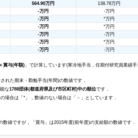
564.90万円
138.78万円
-万円
-万円
-万円
*万円
-万円
*万円
-万円
-万円
-万円
*万円
-万円
-万円
＋賞与(年額)
」で計算しています(寒冷地手当，任期付研究員業績
された期末・勤勉手当(年間)の数値です．
可能な
1788団体(都道府県及び市区町村)中の順位
です．
人の場合は「*」，数値のない場合は「－」としています．
月の数値ですが，「賞与」は2015年度(前年度)の支給額の数値です．