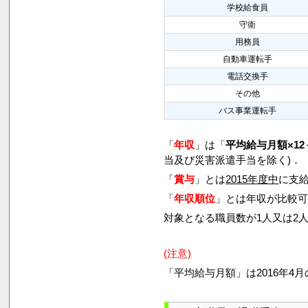
学校給食員
守衛
用務員
自動車運転手
電話交換手
その他
バス事業運転手
「
年収
」は「
平均給与月額×12
当及び災害派遣手当を除く)．
「
賞与
」とは
2015年度中
に支給
「
年収順位
」とは年収が比較
対象となる職員数が1人又は2
(注意)
「平均給与月額」は2016年4