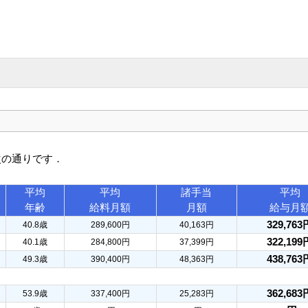
次の通りです．
平均
平均
諸手当
平均
年齢
給料月額
月額
給与月
329,763
40.8歳
289,600円
40,163円
322,199
40.1歳
284,800円
37,399円
438,763
49.3歳
390,400円
48,363円
362,683
53.9歳
337,400円
25,283円