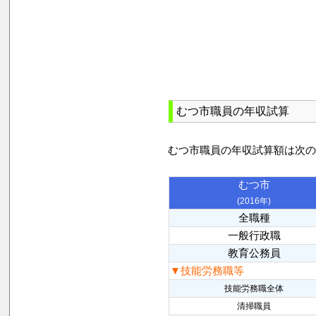
むつ市職員の年収試算
むつ市職員の年収試算額は次
むつ市
(2016年)
全職種
一般行政職
教育公務員
▼技能労務職等
技能労務職全体
清掃職員