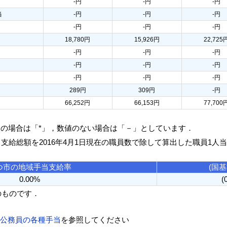
-円
-円
-円
当
-円
-円
-円
-円
-円
-円
18,780円
15,926円
22,725
-円
-円
-円
-円
-円
-円
-円
-円
-円
289円
309円
-円
66,252円
66,153円
77,700
人の場合は「*」，数値のない場合は「－」としています．
る支給総額を2016年4月1日現在の職員数で除して算出した職員1人
つ市の地域手当支給率
(国
0.00%
(
のものです．
方公務員の各種手当
を参照してください