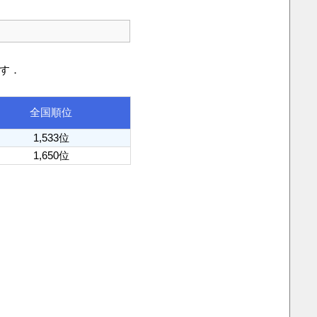
です．
全国順位
1,533位
1,650位