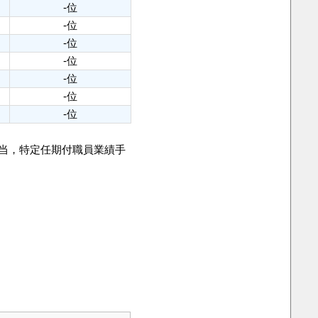
-位
-位
-位
-位
-位
-位
-位
手当，特定任期付職員業績手