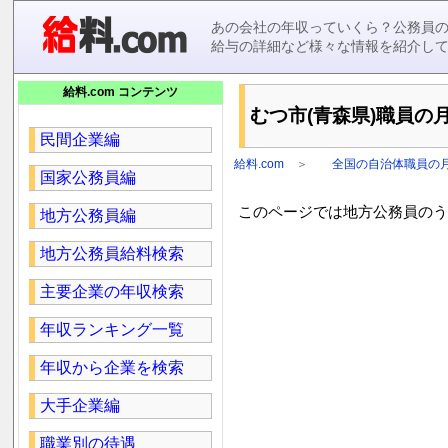
あの会社の年収っていくら？公務員
給与の詳細など様々な情報を紹介し
給料.com コンテンツ
むつ市(青森県)職員の月
民間企業編
給料.com
＞
全国の自治体職員の
国家公務員編
このページでは地方公務員のうち
地方公務員編
地方公務員給料検索
主要企業の年収検索
年収ランキング一覧
年収から企業を検索
大手企業編
職業別の待遇