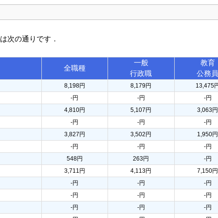
訳は次の通りです．
一般
教育
全職種
行政職
公務
8,198円
8,179円
13,475
-円
-円
-円
4,810円
5,107円
3,063
-円
-円
-円
3,827円
3,502円
1,950
-円
-円
-円
548円
263円
-円
3,711円
4,113円
7,150
-円
-円
-円
-円
-円
-円
-円
-円
-円