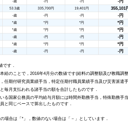
-円
-歳
-円
-円
355,101
53.3歳
335,700円
19,401円
-円
-歳
-円
-円
*円
*歳
*円
*円
*円
*歳
*円
*円
-円
-歳
-円
-円
*円
*歳
*円
*円
-円
-歳
-円
-円
数値です．
本給のことで，2016年4月分の数値です(給料の調整額及び教職調
当，任期付研究員業績手当，特定任期付職員業績手当及び災害派遣
額と毎月支払われる諸手当の額を合計したものです．
ている国家公務員の平均給与月額には時間外勤務手当，特殊勤務手
務員と同じベースで算出したものです．
人の場合は「*」，数値のない場合は「－」としています．