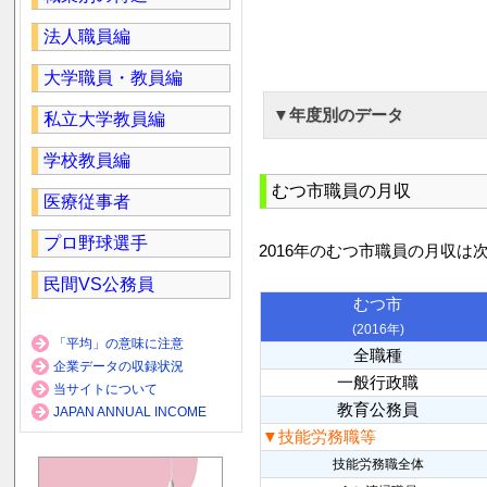
法人職員編
大学職員・教員編
▼年度別のデータ
私立大学教員編
学校教員編
むつ市職員の月収
医療従事者
プロ野球選手
2016年のむつ市職員の月収は
民間VS公務員
むつ市
(2016年)
「平均」の意味に注意
全職種
企業データの収録状況
一般行政職
当サイトについて
教育公務員
JAPAN ANNUAL INCOME
▼技能労務職等
技能労務職全体