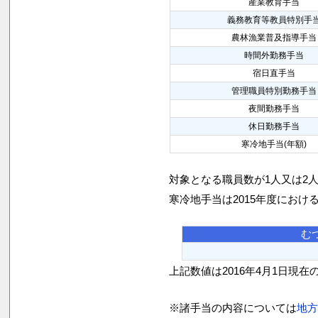
産業教育手当
義務教育等教員特別手
農林漁業普及指導手当
時間外勤務手当
宿日直手当
管理職員特別勤務手当
夜間勤務手当
休日勤務手当
寒冷地手当(年額)
対象となる職員数が1人又は2
寒冷地手当は2015年度におけ
む
上記数値は2016年4月1日現在
※諸手当の内容については
地