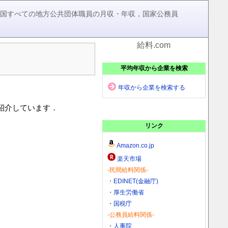
，全国すべての地方公共団体職員の月収・年収，国家公務員
給料.com
平均年収から企業を検索
年収から企業を検索する
を紹介しています．
リンク
Amazon.co.jp
楽天市場
-民間給料関係-
・
EDINET(金融庁)
・
厚生労働省
・
国税庁
-公務員給料関係-
・
人事院