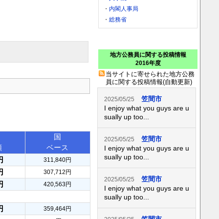
・
内閣人事局
・
総務省
地方公務員に関する投稿情報
2016年度
当サイトに寄せられた地方公務
員に関する投稿情報(自動更新)
笠間市
2025/05/25
I enjoy what you guys are u
sually up too...
国
笠間市
2025/05/25
額
ベース
I enjoy what you guys are u
sually up too...
円
311,840円
円
307,712円
笠間市
2025/05/25
円
420,563円
I enjoy what you guys are u
sually up too...
円
359,464円