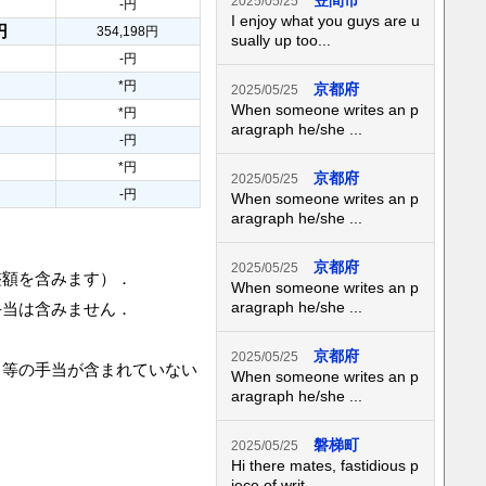
笠間市
2025/05/25
-円
I enjoy what you guys are u
円
354,198円
sually up too...
-円
*円
京都府
2025/05/25
When someone writes an p
*円
aragraph he/she ...
-円
*円
京都府
2025/05/25
-円
When someone writes an p
aragraph he/she ...
京都府
2025/05/25
整額を含みます）．
When someone writes an p
aragraph he/she ...
手当は含みません．
京都府
2025/05/25
当等の手当が含まれていない
When someone writes an p
aragraph he/she ...
磐梯町
2025/05/25
Hi there mates, fastidious p
iece of writ...