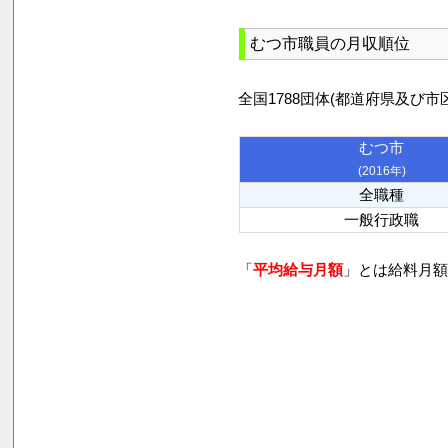
むつ市職員の月収順位
全国1788団体(都道府県及
むつ市
(2016年)
全職種
一般行政職
「
平均給与月額
」とは給料月