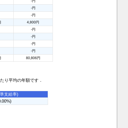
-円
-円
-円
円
4,800円
-円
-円
-円
-円
円
80,806円
当たり平均の年額です．
基準支給率)
0.00%)