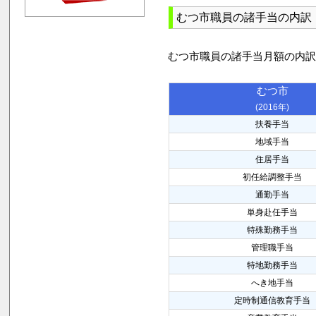
むつ市職員の諸手当の内訳
むつ市職員の諸手当月額の内
むつ市
(2016年)
扶養手当
地域手当
住居手当
初任給調整手当
通勤手当
単身赴任手当
特殊勤務手当
管理職手当
特地勤務手当
へき地手当
定時制通信教育手当