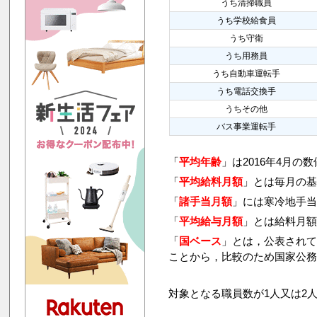
うち清掃職員
うち学校給食員
うち守衛
うち用務員
うち自動車運転手
うち電話交換手
うちその他
バス事業運転手
「
平均年齢
」は2016年4月の
「
平均給料月額
」とは毎月の基
「
諸手当月額
」には寒冷地手
「
平均給与月額
」とは給料月
「
国ベース
」とは，公表され
ことから，比較のため国家公
対象となる職員数が1人又は2