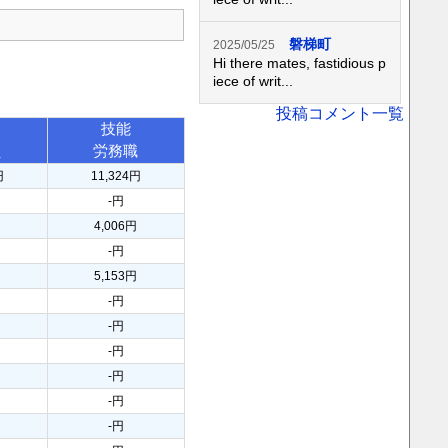
磐梯町
2025/05/25
Hi there mates, fastidious p
iece of writ...
投稿コメント一覧
技能
員
労務職
円
11,324円
-円
円
4,006円
-円
円
5,153円
-円
-円
円
-円
-円
-円
-円