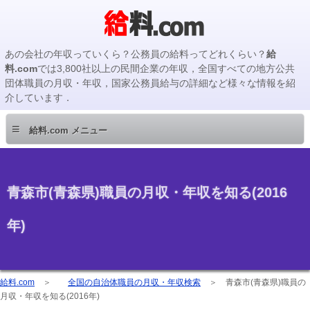
あの会社の年収っていくら？公務員の給料ってどれくらい？
給
料.com
では3,800社以上の民間企業の年収，全国すべての地方公共
団体職員の月収・年収，国家公務員給与の詳細など様々な情報を紹
介しています．
≡
給料.com メニュー
青森市(青森県)職員の月収・年収を知る(2016
年)
給料.com
＞
全国の自治体職員の月収・年収検索
＞
青森市(青森県)職員の
月収・年収を知る(2016年)