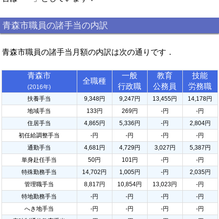
青森市職員の諸手当の内訳
青森市職員の諸手当月額の内訳は次の通りです．
青森市
一般
教育
技能
全職種
行政職
公務員
労務職
(2016年)
扶養手当
9,348円
9,247円
13,455円
14,178円
地域手当
133円
269円
-円
-円
住居手当
4,865円
5,336円
-円
2,804円
初任給調整手当
-円
-円
-円
-円
通勤手当
4,681円
4,729円
3,027円
5,387円
単身赴任手当
50円
101円
-円
-円
特殊勤務手当
14,702円
1,005円
-円
2,035円
管理職手当
8,817円
10,854円
13,023円
-円
特地勤務手当
-円
-円
-円
-円
へき地手当
-円
-円
-円
-円