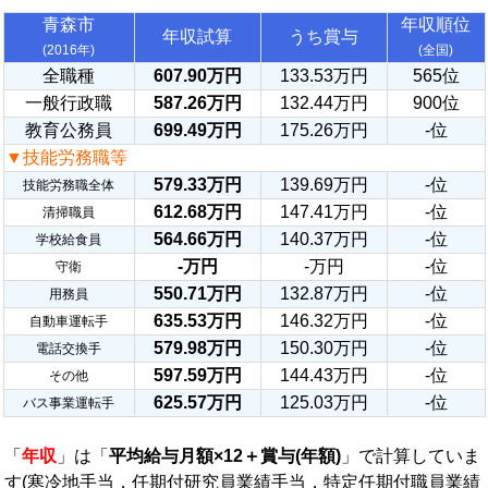
青森市
年収順位
年収試算
うち賞与
(2016年)
(全国)
全職種
607.90万円
133.53万円
565位
一般行政職
587.26万円
132.44万円
900位
教育公務員
699.49万円
175.26万円
-位
▼技能労務職等
579.33万円
139.69万円
-位
技能労務職全体
612.68万円
147.41万円
-位
清掃職員
564.66万円
140.37万円
-位
学校給食員
-万円
-万円
-位
守衛
550.71万円
132.87万円
-位
用務員
635.53万円
146.32万円
-位
自動車運転手
579.98万円
150.30万円
-位
電話交換手
597.59万円
144.43万円
-位
その他
625.57万円
125.03万円
-位
バス事業運転手
「
年収
」は「
平均給与月額×12＋賞与(年額)
」で計算していま
す(寒冷地手当，任期付研究員業績手当，特定任期付職員業績