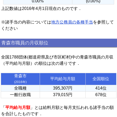
0.00%
(0.00%)
上記数値は2016年4月1日現在のものです．
※諸手当の内容については
地方公務員の各種手当
を参照して
ください
青森市職員の月収順位
全国1788団体(都道府県及び市区町村)中の青森市職員の月収
（平均給与月額）の順位は次の通りです．
青森市
平均給与月額
全国順位
(2016年)
全職種
395,307円
414位
一般行政職
379,015円
678位
「
平均給与月額
」とは給料月額と毎月支払われる諸手当の額
を合計したものです．