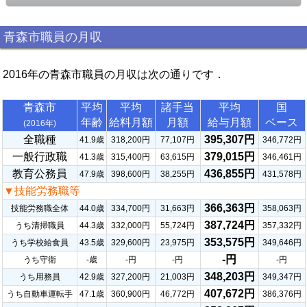
青森市職員の月収
2016年の青森市職員の月収は次の通りです．
青森市
平均
平均
諸手当
平均
国
年齢
給料月額
月額
給与月額
ベース
(2016年)
全職種
395,307円
41.9歳
318,200円
77,107円
346,772円
一般行政職
379,015円
41.3歳
315,400円
63,615円
346,461円
教育公務員
436,855円
47.9歳
398,600円
38,255円
431,578円
▼技能労務職等
366,363円
技能労務職全体
44.0歳
334,700円
31,663円
358,063円
387,724円
うち清掃職員
44.3歳
332,000円
55,724円
357,332円
353,575円
うち学校給食員
43.5歳
329,600円
23,975円
349,646円
-円
うち守衛
-歳
-円
-円
-円
348,203円
うち用務員
42.9歳
327,200円
21,003円
349,347円
407,672円
うち自動車運転手
47.1歳
360,900円
46,772円
386,376円