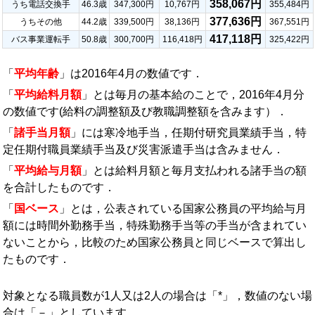
358,067円
うち電話交換手
46.3歳
347,300円
10,767円
355,484円
377,636円
うちその他
44.2歳
339,500円
38,136円
367,551円
417,118円
バス事業運転手
50.8歳
300,700円
116,418円
325,422円
「
平均年齢
」は2016年4月の数値です．
「
平均給料月額
」とは毎月の基本給のことで，2016年4月分
の数値です(給料の調整額及び教職調整額を含みます）．
「
諸手当月額
」には寒冷地手当，任期付研究員業績手当，特
定任期付職員業績手当及び災害派遣手当は含みません．
「
平均給与月額
」とは給料月額と毎月支払われる諸手当の額
を合計したものです．
「
国ベース
」とは，公表されている国家公務員の平均給与月
額には時間外勤務手当，特殊勤務手当等の手当が含まれてい
ないことから，比較のため国家公務員と同じベースで算出し
たものです．
対象となる職員数が1人又は2人の場合は「*」，数値のない場
合は「－」としています．