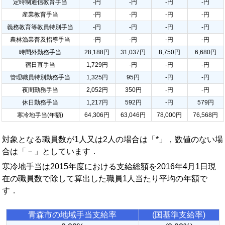
定時制通信教育手当
-円
-円
-円
-円
産業教育手当
-円
-円
-円
-円
義務教育等教員特別手当
-円
-円
-円
-円
農林漁業普及指導手当
-円
-円
-円
-円
時間外勤務手当
28,188円
31,037円
8,750円
6,680円
宿日直手当
1,729円
-円
-円
-円
管理職員特別勤務手当
1,325円
95円
-円
-円
夜間勤務手当
2,052円
350円
-円
-円
休日勤務手当
1,217円
592円
-円
579円
寒冷地手当(年額)
64,306円
63,046円
78,000円
76,568円
対象となる職員数が1人又は2人の場合は「*」，数値のない場
合は「－」としています．
寒冷地手当は2015年度における支給総額を2016年4月1日現
在の職員数で除して算出した職員1人当たり平均の年額で
す．
青森市の地域手当支給率
(国基準支給率)