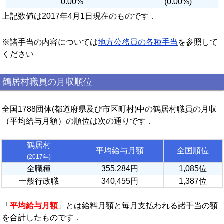
0.00%
(0.00%)
上記数値は2017年4月1日現在のものです．
※諸手当の内容については
地方公務員の各種手当
を参照して
ください
鶴居村職員の月収順位
全国1788団体(都道府県及び市区町村)中の鶴居村職員の月収
（平均給与月額）の順位は次の通りです．
鶴居村
平均給与月額
全国順位
(2017年)
全職種
355,284円
1,085位
一般行政職
340,455円
1,387位
「
平均給与月額
」とは給料月額と毎月支払われる諸手当の額
を合計したものです．