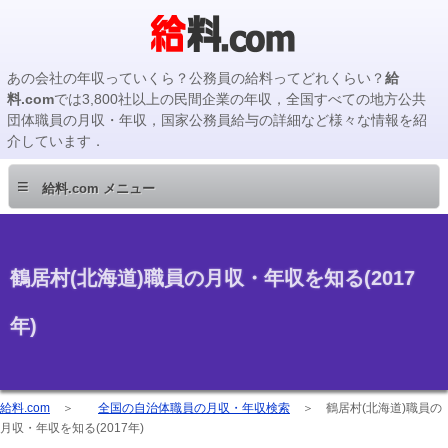
あの会社の年収っていくら？公務員の給料ってどれくらい？
給
料.com
では3,800社以上の民間企業の年収，全国すべての地方公共
団体職員の月収・年収，国家公務員給与の詳細など様々な情報を紹
介しています．
≡
給料.com メニュー
鶴居村(北海道)職員の月収・年収を知る(2017
年)
給料.com
＞
全国の自治体職員の月収・年収検索
＞
鶴居村(北海道)職員の
月収・年収を知る(2017年)