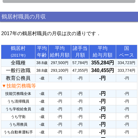
鶴居村職員の月収
2017年の鶴居村職員の月収は次の通りです．
鶴居村
平均
平均
諸手当
平均
国
年齢
給料月額
月額
給与月額
ベース
(2017年)
全職種
355,284円
38.8歳
297,500円
57,784円
334,723円
一般行政職
340,455円
38.8歳
293,100円
47,355円
333,774円
教育公務員
-円
-歳
-円
-円
-円
▼技能労務職等
-円
技能労務職全体
-歳
-円
-円
-円
-円
うち清掃職員
-歳
-円
-円
-円
-円
うち学校給食員
-歳
-円
-円
-円
-円
うち守衛
-歳
-円
-円
-円
-円
うち用務員
-歳
-円
-円
-円
-円
うち自動車運転手
-歳
-円
-円
-円