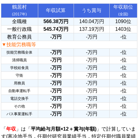
鶴居村
年収順位
年収試算
うち賞与
(2017年)
(全国)
全職種
566.38万円
140.04万円
1090位
一般行政職
545.74万円
137.19万円
1403位
教育公務員
-万円
-万円
-位
▼技能労務職等
-万円
-万円
-位
技能労務職全体
-万円
-万円
-位
清掃職員
-万円
-万円
-位
学校給食員
-万円
-万円
-位
守衛
-万円
-万円
-位
用務員
-万円
-万円
-位
自動車運転手
-万円
-万円
-位
電話交換手
-万円
-万円
-位
その他
-万円
-万円
-位
バス事業運転手
「
年収
」は「
平均給与月額×12＋賞与(年額)
」で計算していま
す(寒冷地手当，任期付研究員業績手当，特定任期付職員業績