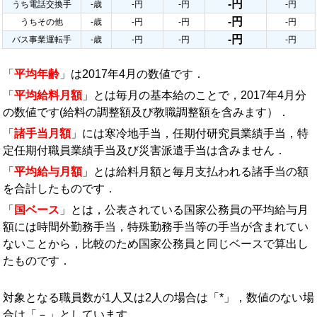
-円
うち電話交換手
-歳
-円
-円
-円
-円
うちその他
-歳
-円
-円
-円
-円
バス事業運転手
-歳
-円
-円
-円
「
平均年齢
」は2017年4月の数値です．
「
平均給料月額
」とは毎月の基本給のことで，2017年4月分
の数値です(給料の調整額及び教職調整額を含みます）．
「
諸手当月額
」には寒冷地手当，任期付研究員業績手当，特
定任期付職員業績手当及び災害派遣手当は含みません．
「
平均給与月額
」とは給料月額と毎月支払われる諸手当の額
を合計したものです．
「
国ベース
」とは，公表されている国家公務員の平均給与月
額には時間外勤務手当，特殊勤務手当等の手当が含まれてい
ないことから，比較のため国家公務員と同じベースで算出し
たものです．
対象となる職員数が1人又は2人の場合は「*」，数値のない場
合は「－」としています．