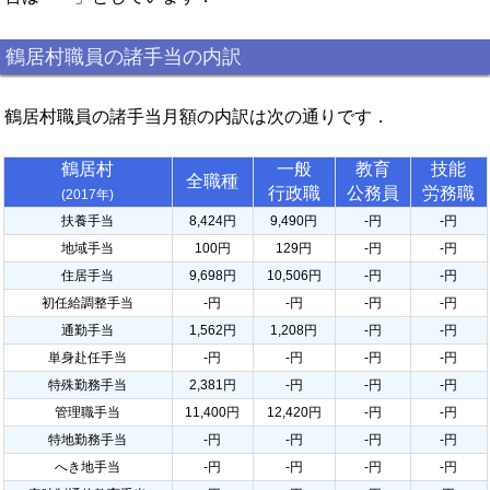
鶴居村職員の諸手当の内訳
鶴居村職員の諸手当月額の内訳は次の通りです．
鶴居村
一般
教育
技能
全職種
行政職
公務員
労務職
(2017年)
扶養手当
8,424円
9,490円
-円
-円
地域手当
100円
129円
-円
-円
住居手当
9,698円
10,506円
-円
-円
初任給調整手当
-円
-円
-円
-円
通勤手当
1,562円
1,208円
-円
-円
単身赴任手当
-円
-円
-円
-円
特殊勤務手当
2,381円
-円
-円
-円
管理職手当
11,400円
12,420円
-円
-円
特地勤務手当
-円
-円
-円
-円
へき地手当
-円
-円
-円
-円