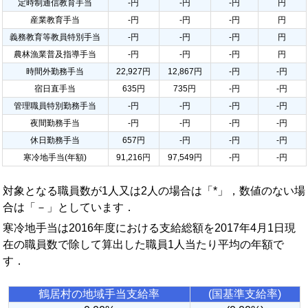
定時制通信教育手当
-円
-円
-円
円
産業教育手当
-円
-円
-円
円
義務教育等教員特別手当
-円
-円
-円
円
農林漁業普及指導手当
-円
-円
-円
円
時間外勤務手当
22,927円
12,867円
-円
-円
宿日直手当
635円
735円
-円
-円
管理職員特別勤務手当
-円
-円
-円
-円
夜間勤務手当
-円
-円
-円
-円
休日勤務手当
657円
-円
-円
-円
寒冷地手当(年額)
91,216円
97,549円
-円
-円
対象となる職員数が1人又は2人の場合は「*」，数値のない場
合は「－」としています．
寒冷地手当は2016年度における支給総額を2017年4月1日現
在の職員数で除して算出した職員1人当たり平均の年額で
す．
鶴居村の地域手当支給率
(国基準支給率)