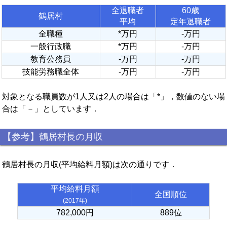
全退職者
60歳
鶴居村
平均
定年退職者
全職種
*万円
-万円
一般行政職
*万円
-万円
教育公務員
-万円
-万円
技能労務職全体
-万円
-万円
対象となる職員数が1人又は2人の場合は「*」，数値のない場
合は「－」としています．
【参考】鶴居村長の月収
鶴居村長の月収(平均給料月額)は次の通りです．
平均給料月額
全国順位
(2017年)
782,000円
889位