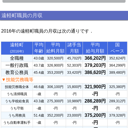
遠軽町職員の月収
2016年の遠軽町職員の月収は次の通りです．
遠軽町
平均
平均
諸手当
平均
国
年齢
給料月額
月額
給与月額
ベース
(2016年)
全職種
366,202円
43.0歳
320,500円
45,702円
352,624円
一般行政職
379,203円
43.7歳
326,900円
52,303円
364,299円
教育公務員
386,620円
45.4歳
353,200円
33,420円
389,480円
▼技能労務職等
321,900円
技能労務職全体
46.6歳
306,100円
15,800円
325,380円
-円
うち清掃職員
-歳
-円
-円
-円
286,289円
うち学校給食員
43.3歳
275,300円
10,989円
289,312円
-円
うち守衛
-歳
-円
-円
-円
375,200円
うち用務員
51.4歳
352,200円
23,000円
379,328円
-円
うち自動車運転手
-歳
-円
-円
-円