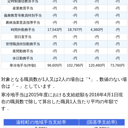
定時制通信教育手当
-円
-円
-円
-円
産業教育手当
-円
-円
-円
-円
義務教育等教員特別手当
-円
-円
-円
-円
農林漁業普及指導手当
-円
-円
-円
-円
時間外勤務手当
17,543円
18,787円
4,360円
-円
宿日直手当
-円
-円
-円
-円
管理職員特別勤務手当
-円
-円
-円
-円
夜間勤務手当
-円
-円
-円
-円
休日勤務手当
-円
-円
-円
-円
寒冷地手当(年額)
96,605円
102,796円
120,480円
73,760円
対象となる職員数が1人又は2人の場合は「*」，数値のない場
合は「－」としています．
寒冷地手当は2015年度における支給総額を2016年4月1日現
在の職員数で除して算出した職員1人当たり平均の年額で
す．
遠軽町の地域手当支給率
(国基準支給率)