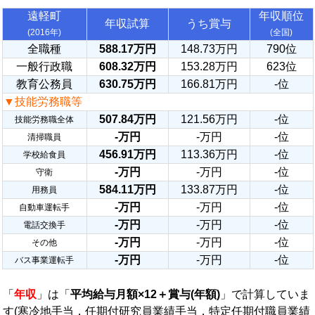
遠軽町
年収順位
年収試算
うち賞与
(2016年)
(全国)
全職種
588.17万円
148.73万円
790位
一般行政職
608.32万円
153.28万円
623位
教育公務員
630.75万円
166.81万円
-位
▼技能労務職等
507.84万円
121.56万円
-位
技能労務職全体
-万円
-万円
-位
清掃職員
456.91万円
113.36万円
-位
学校給食員
-万円
-万円
-位
守衛
584.11万円
133.87万円
-位
用務員
-万円
-万円
-位
自動車運転手
-万円
-万円
-位
電話交換手
-万円
-万円
-位
その他
-万円
-万円
-位
バス事業運転手
「
年収
」は「
平均給与月額×12＋賞与(年額)
」で計算していま
す(寒冷地手当，任期付研究員業績手当，特定任期付職員業績