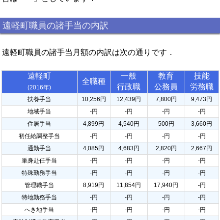
遠軽町職員の諸手当の内訳
遠軽町職員の諸手当月額の内訳は次の通りです．
遠軽町
一般
教育
技能
全職種
行政職
公務員
労務職
(2016年)
扶養手当
10,256円
12,439円
7,800円
9,473円
地域手当
-円
-円
-円
-円
住居手当
4,899円
4,540円
500円
3,660円
初任給調整手当
-円
-円
-円
-円
通勤手当
4,085円
4,683円
2,820円
2,667円
単身赴任手当
-円
-円
-円
-円
特殊勤務手当
-円
-円
-円
-円
管理職手当
8,919円
11,854円
17,940円
-円
特地勤務手当
-円
-円
-円
-円
へき地手当
-円
-円
-円
-円