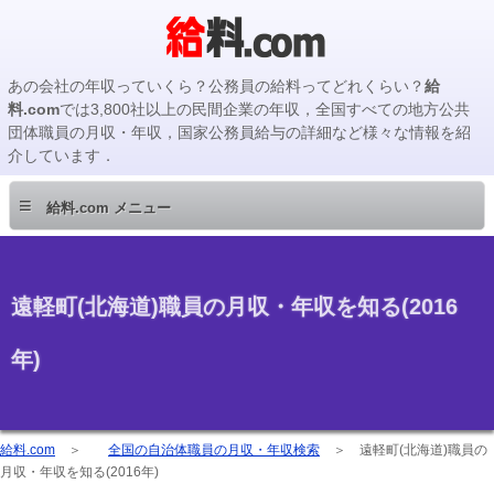
あの会社の年収っていくら？公務員の給料ってどれくらい？
給
料.com
では3,800社以上の民間企業の年収，全国すべての地方公共
団体職員の月収・年収，国家公務員給与の詳細など様々な情報を紹
介しています．
≡
給料.com メニュー
遠軽町(北海道)職員の月収・年収を知る(2016
年)
給料.com
＞
全国の自治体職員の月収・年収検索
＞
遠軽町(北海道)職員の
月収・年収を知る(2016年)