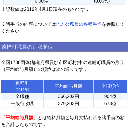
0.00%
(0.00%)
上記数値は2016年4月1日現在のものです．
※諸手当の内容については
地方公務員の各種手当
を参照して
ください
遠軽町職員の月収順位
全国1788団体(都道府県及び市区町村)中の遠軽町職員の月収
（平均給与月額）の順位は次の通りです．
遠軽町
平均給与月額
全国順位
(2016年)
全職種
366,202円
904位
一般行政職
379,203円
673位
「
平均給与月額
」とは給料月額と毎月支払われる諸手当の額
を合計したものです．