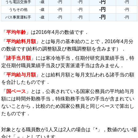
-円
うち電話交換手
-歳
-円
-円
-円
-円
うちその他
-歳
-円
-円
-円
-円
バス事業運転手
-歳
-円
-円
-円
「
平均年齢
」は2016年4月の数値です．
「
平均給料月額
」とは毎月の基本給のことで，2016年4月分
の数値です(給料の調整額及び教職調整額を含みます）．
「
諸手当月額
」には寒冷地手当，任期付研究員業績手当，特
定任期付職員業績手当及び災害派遣手当は含みません．
「
平均給与月額
」とは給料月額と毎月支払われる諸手当の額
を合計したものです．
「
国ベース
」とは，公表されている国家公務員の平均給与月
額には時間外勤務手当，特殊勤務手当等の手当が含まれてい
ないことから，比較のため国家公務員と同じベースで算出し
たものです．
対象となる職員数が1人又は2人の場合は「*」，数値のない場
合は「－」としています．