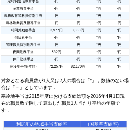
定時制通信教育手当
-円
-円
*円
-円
産業教育手当
-円
-円
*円
-円
義務教育等教員特別手当
-円
-円
*円
-円
農林漁業普及指導手当
-円
-円
*円
-円
時間外勤務手当
3,977円
3,383円
*円
*円
宿日直手当
-円
-円
*円
*円
管理職員特別勤務手当
-円
-円
*円
*円
夜間勤務手当
582円
-円
*円
*円
休日勤務手当
-円
-円
*円
*円
寒冷地手当(年額)
72,257円
82,170円
*円
*円
対象となる職員数が1人又は2人の場合は「*」，数値のない場
合は「－」としています．
寒冷地手当は2015年度における支給総額を2016年4月1日現
在の職員数で除して算出した職員1人当たり平均の年額で
す．
利尻町の地域手当支給率
(国基準支給率)