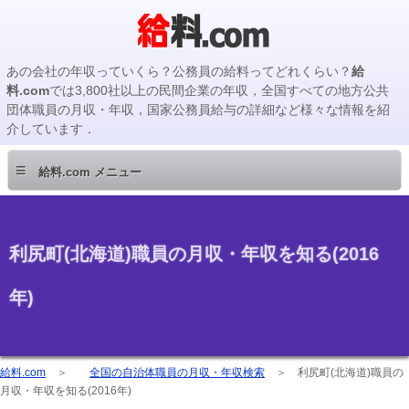
あの会社の年収っていくら？公務員の給料ってどれくらい？
給
料.com
では3,800社以上の民間企業の年収，全国すべての地方公共
団体職員の月収・年収，国家公務員給与の詳細など様々な情報を紹
介しています．
≡
給料.com メニュー
利尻町(北海道)職員の月収・年収を知る(2016
年)
給料.com
＞
全国の自治体職員の月収・年収検索
＞
利尻町(北海道)職員の
月収・年収を知る(2016年)