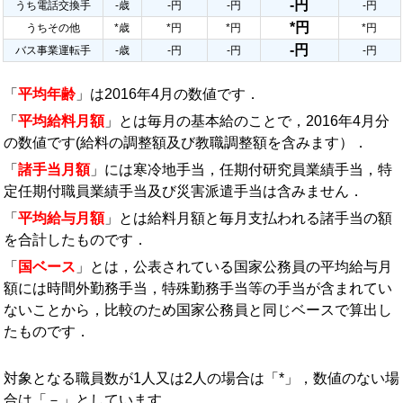
-円
うち電話交換手
-歳
-円
-円
-円
*円
うちその他
*歳
*円
*円
*円
-円
バス事業運転手
-歳
-円
-円
-円
「
平均年齢
」は2016年4月の数値です．
「
平均給料月額
」とは毎月の基本給のことで，2016年4月分
の数値です(給料の調整額及び教職調整額を含みます）．
「
諸手当月額
」には寒冷地手当，任期付研究員業績手当，特
定任期付職員業績手当及び災害派遣手当は含みません．
「
平均給与月額
」とは給料月額と毎月支払われる諸手当の額
を合計したものです．
「
国ベース
」とは，公表されている国家公務員の平均給与月
額には時間外勤務手当，特殊勤務手当等の手当が含まれてい
ないことから，比較のため国家公務員と同じベースで算出し
たものです．
対象となる職員数が1人又は2人の場合は「*」，数値のない場
合は「－」としています．