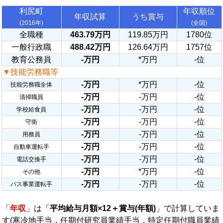
利尻町
年収順位
年収試算
うち賞与
(2016年)
(全国)
全職種
463.79万円
119.85万円
1780位
一般行政職
488.42万円
126.64万円
1757位
教育公務員
-万円
*万円
-位
▼技能労務職等
-万円
*万円
-位
技能労務職全体
-万円
-万円
-位
清掃職員
-万円
-万円
-位
学校給食員
-万円
-万円
-位
守衛
-万円
-万円
-位
用務員
-万円
-万円
-位
自動車運転手
-万円
-万円
-位
電話交換手
-万円
*万円
-位
その他
-万円
-万円
-位
バス事業運転手
「
年収
」は「
平均給与月額×12＋賞与(年額)
」で計算していま
す(寒冷地手当，任期付研究員業績手当，特定任期付職員業績