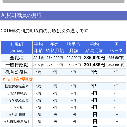
利尻町職員の月収
2016年の利尻町職員の月収は次の通りです．
利尻町
平均
平均
諸手当
平均
国
年齢
給料月額
月額
給与月額
ベース
(2016年)
全職種
286,620円
38.4歳
264,300円
22,320円
286,607円
一般行政職
301,486円
39.0歳
275,200円
26,286円
303,591円
教育公務員
*円
*歳
*円
*円
*円
▼技能労務職等
*円
技能労務職全体
*歳
*円
*円
*円
-円
うち清掃職員
-歳
-円
-円
-円
-円
うち学校給食員
-歳
-円
-円
-円
-円
うち守衛
-歳
-円
-円
-円
-円
うち用務員
-歳
-円
-円
-円
-円
うち自動車運転手
-歳
-円
-円
-円