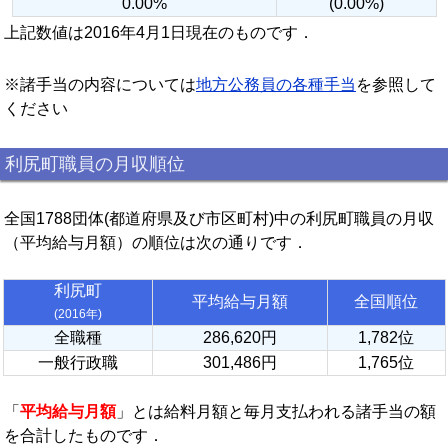
0.00%
(0.00%)
上記数値は2016年4月1日現在のものです．
※諸手当の内容については
地方公務員の各種手当
を参照して
ください
利尻町職員の月収順位
全国1788団体(都道府県及び市区町村)中の利尻町職員の月収
（平均給与月額）の順位は次の通りです．
利尻町
平均給与月額
全国順位
(2016年)
全職種
286,620円
1,782位
一般行政職
301,486円
1,765位
「
平均給与月額
」とは給料月額と毎月支払われる諸手当の額
を合計したものです．