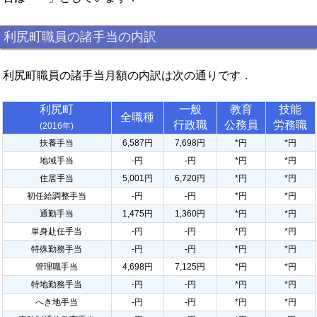
利尻町職員の諸手当の内訳
利尻町職員の諸手当月額の内訳は次の通りです．
利尻町
一般
教育
技能
全職種
行政職
公務員
労務職
(2016年)
扶養手当
6,587円
7,698円
*円
*円
地域手当
-円
-円
*円
*円
住居手当
5,001円
6,720円
*円
*円
初任給調整手当
-円
-円
*円
*円
通勤手当
1,475円
1,360円
*円
*円
単身赴任手当
-円
-円
*円
*円
特殊勤務手当
-円
-円
*円
*円
管理職手当
4,698円
7,125円
*円
*円
特地勤務手当
-円
-円
*円
*円
へき地手当
-円
-円
*円
*円