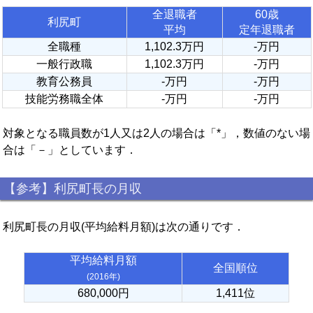
全退職者
60歳
利尻町
平均
定年退職者
全職種
1,102.3万円
-万円
一般行政職
1,102.3万円
-万円
教育公務員
-万円
-万円
技能労務職全体
-万円
-万円
対象となる職員数が1人又は2人の場合は「*」，数値のない場
合は「－」としています．
【参考】利尻町長の月収
利尻町長の月収(平均給料月額)は次の通りです．
平均給料月額
全国順位
(2016年)
680,000円
1,411位