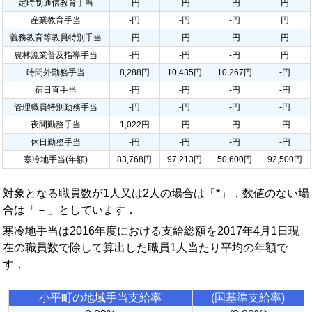
定時制通信教育手当
-円
-円
-円
円
産業教育手当
-円
-円
-円
円
義務教育等教員特別手当
-円
-円
-円
円
農林漁業普及指導手当
-円
-円
-円
円
時間外勤務手当
8,288円
10,435円
10,267円
-円
宿日直手当
-円
-円
-円
-円
管理職員特別勤務手当
-円
-円
-円
-円
夜間勤務手当
1,022円
-円
-円
-円
休日勤務手当
-円
-円
-円
-円
寒冷地手当(年額)
83,768円
97,213円
50,600円
92,500円
対象となる職員数が1人又は2人の場合は「*」，数値のない場
合は「－」としています．
寒冷地手当は2016年度における支給総額を2017年4月1日現
在の職員数で除して算出した職員1人当たり平均の年額で
す．
小平町の地域手当支給率
(国基準支給率)