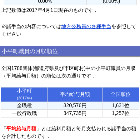
0.00%
(0.00%)
上記数値は2017年4月1日現在のものです．
※諸手当の内容については
地方公務員の各種手当
を参照して
ください
小平町職員の月収順位
全国1788団体(都道府県及び市区町村)中の小平町職員の月収
（平均給与月額）の順位は次の通りです．
小平町
平均給与月額
全国順位
(2017年)
全職種
320,576円
1,631位
一般行政職
347,735円
1,257位
「
平均給与月額
」とは給料月額と毎月支払われる諸手当の額
を合計したものです．