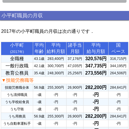
小平町職員の月収
2017年の小平町職員の月収は次の通りです．
小平町
平均
平均
諸手当
平均
国
年齢
給料月額
月額
給与月額
ベース
(2017年)
全職種
320,576円
43.1歳
283,400円
37,176円
316,715円
一般行政職
347,735円
42.1歳
300,700円
47,035円
344,195円
教育公務員
273,556円
35.4歳
248,300円
25,256円
264,506円
▼技能労務職等
282,200円
技能労務職全体
56.9歳
255,300円
26,900円
284,641円
-円
うち清掃職員
-歳
-円
-円
-円
-円
うち学校給食員
-歳
-円
-円
-円
-円
うち守衛
-歳
-円
-円
-円
282,200円
うち用務員
56.9歳
255,300円
26,900円
284,641円
-円
うち自動車運転手
-歳
-円
-円
-円