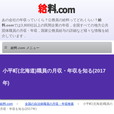
あの会社の年収っていくら？公務員の給料ってどれくらい？
給
料.com
では3,800社以上の民間企業の年収，全国すべての地方公共
団体職員の月収・年収，国家公務員給与の詳細など様々な情報を紹
介しています．
≡
給料.com メニュー
小平町(北海道)職員の月収・年収を知る(2017
年)
給料.com
＞
全国の自治体職員の月収・年収検索
＞
小平町(北海道)職員の
月収・年収を知る(2017年)