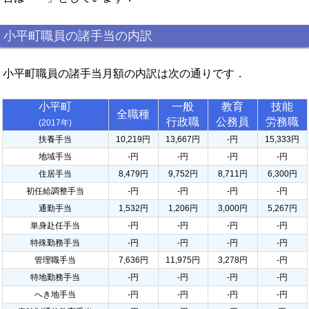
小平町職員の諸手当の内訳
小平町職員の諸手当月額の内訳は次の通りです．
小平町
一般
教育
技能
全職種
行政職
公務員
労務職
(2017年)
扶養手当
10,219円
13,667円
-円
15,333円
地域手当
-円
-円
-円
-円
住居手当
8,479円
9,752円
8,711円
6,300円
初任給調整手当
-円
-円
-円
-円
通勤手当
1,532円
1,206円
3,000円
5,267円
単身赴任手当
-円
-円
-円
-円
特殊勤務手当
-円
-円
-円
-円
管理職手当
7,636円
11,975円
3,278円
-円
特地勤務手当
-円
-円
-円
-円
へき地手当
-円
-円
-円
-円