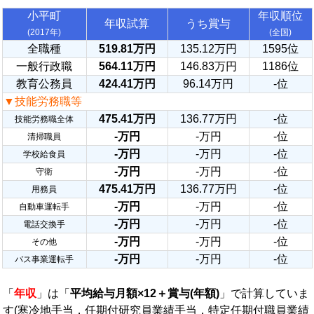
小平町
年収順位
年収試算
うち賞与
(2017年)
(全国)
全職種
519.81万円
135.12万円
1595位
一般行政職
564.11万円
146.83万円
1186位
教育公務員
424.41万円
96.14万円
-位
▼技能労務職等
475.41万円
136.77万円
-位
技能労務職全体
-万円
-万円
-位
清掃職員
-万円
-万円
-位
学校給食員
-万円
-万円
-位
守衛
475.41万円
136.77万円
-位
用務員
-万円
-万円
-位
自動車運転手
-万円
-万円
-位
電話交換手
-万円
-万円
-位
その他
-万円
-万円
-位
バス事業運転手
「
年収
」は「
平均給与月額×12＋賞与(年額)
」で計算していま
す(寒冷地手当，任期付研究員業績手当，特定任期付職員業績