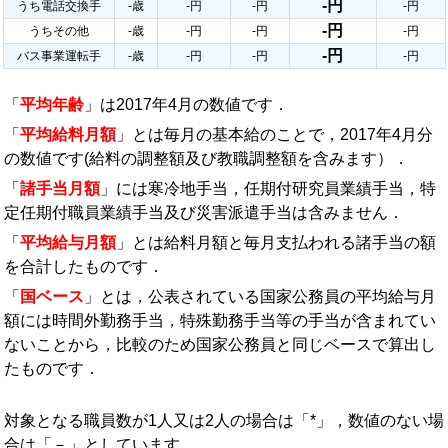
-円
うち電話交換手
-歳
-円
-円
-円
-円
うちその他
-歳
-円
-円
-円
-円
バス事業運転手
-歳
-円
-円
-円
「
平均年齢
」は2017年4月の数値です．
「
平均給料月額
」とは毎月の基本給のことで，2017年4月分
の数値です(給料の調整額及び教職調整額を含みます）．
「
諸手当月額
」には寒冷地手当，任期付研究員業績手当，特
定任期付職員業績手当及び災害派遣手当は含みません．
「
平均給与月額
」とは給料月額と毎月支払われる諸手当の額
を合計したものです．
「
国ベース
」とは，公表されている国家公務員の平均給与月
額には時間外勤務手当，特殊勤務手当等の手当が含まれてい
ないことから，比較のため国家公務員と同じベースで算出し
たものです．
対象となる職員数が1人又は2人の場合は「*」，数値のない場
合は「－」としています．