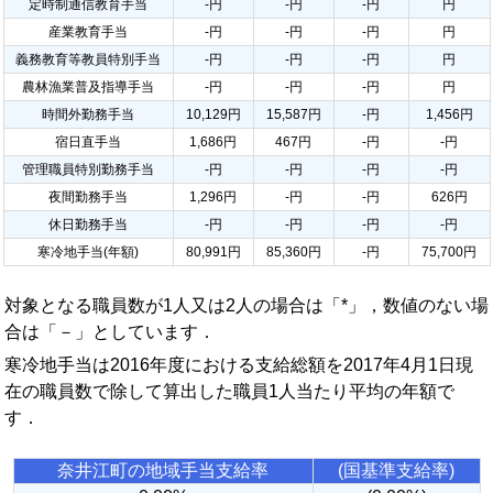
定時制通信教育手当
-円
-円
-円
円
産業教育手当
-円
-円
-円
円
義務教育等教員特別手当
-円
-円
-円
円
農林漁業普及指導手当
-円
-円
-円
円
時間外勤務手当
10,129円
15,587円
-円
1,456円
宿日直手当
1,686円
467円
-円
-円
管理職員特別勤務手当
-円
-円
-円
-円
夜間勤務手当
1,296円
-円
-円
626円
休日勤務手当
-円
-円
-円
-円
寒冷地手当(年額)
80,991円
85,360円
-円
75,700円
対象となる職員数が1人又は2人の場合は「*」，数値のない場
合は「－」としています．
寒冷地手当は2016年度における支給総額を2017年4月1日現
在の職員数で除して算出した職員1人当たり平均の年額で
す．
奈井江町の地域手当支給率
(国基準支給率)