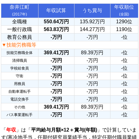
奈井江町
年収順位
年収試算
うち賞与
(2017年)
(全国)
全職種
550.64万円
135.92万円
1290位
一般行政職
563.83万円
144.27万円
1190位
教育公務員
-万円
-万円
-位
▼技能労務職等
369.41万円
89.39万円
-位
技能労務職全体
-万円
-万円
-位
清掃職員
-万円
-万円
-位
学校給食員
-万円
-万円
-位
守衛
-万円
-万円
-位
用務員
-万円
-万円
-位
自動車運転手
-万円
-万円
-位
電話交換手
369.41万円
89.39万円
-位
その他
-万円
-万円
-位
バス事業運転手
「
年収
」は「
平均給与月額×12＋賞与(年額)
」で計算していま
す(寒冷地手当，任期付研究員業績手当，特定任期付職員業績