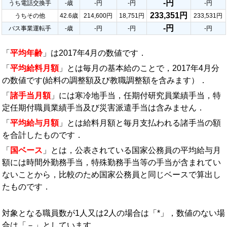
-円
うち電話交換手
-歳
-円
-円
-円
233,351円
うちその他
42.6歳
214,600円
18,751円
233,531円
-円
バス事業運転手
-歳
-円
-円
-円
「
平均年齢
」は2017年4月の数値です．
「
平均給料月額
」とは毎月の基本給のことで，2017年4月分
の数値です(給料の調整額及び教職調整額を含みます）．
「
諸手当月額
」には寒冷地手当，任期付研究員業績手当，特
定任期付職員業績手当及び災害派遣手当は含みません．
「
平均給与月額
」とは給料月額と毎月支払われる諸手当の額
を合計したものです．
「
国ベース
」とは，公表されている国家公務員の平均給与月
額には時間外勤務手当，特殊勤務手当等の手当が含まれてい
ないことから，比較のため国家公務員と同じベースで算出し
たものです．
対象となる職員数が1人又は2人の場合は「*」，数値のない場
合は「－」としています．