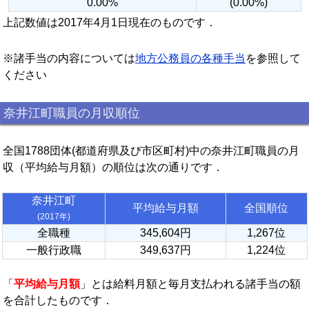
0.00%
(0.00%)
上記数値は2017年4月1日現在のものです．
※諸手当の内容については
地方公務員の各種手当
を参照して
ください
奈井江町職員の月収順位
全国1788団体(都道府県及び市区町村)中の奈井江町職員の月
収（平均給与月額）の順位は次の通りです．
奈井江町
平均給与月額
全国順位
(2017年)
全職種
345,604円
1,267位
一般行政職
349,637円
1,224位
「
平均給与月額
」とは給料月額と毎月支払われる諸手当の額
を合計したものです．