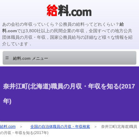
あの会社の年収っていくら？公務員の給料ってどれくらい？
給
料.com
では3,800社以上の民間企業の年収，全国すべての地方公共
団体職員の月収・年収，国家公務員給与の詳細など様々な情報を紹
介しています．
≡
給料.com メニュー
奈井江町(北海道)職員の月収・年収を知る(2017
年)
給料.com
＞
全国の自治体職員の月収・年収検索
＞
奈井江町(北海道)職員
の月収・年収を知る(2017年)