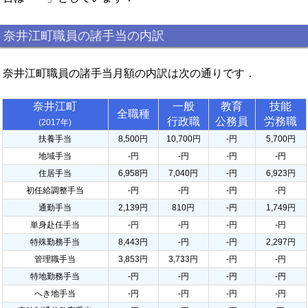
奈井江町職員の諸手当の内訳
奈井江町職員の諸手当月額の内訳は次の通りです．
奈井江町
一般
教育
技能
全職種
行政職
公務員
労務職
(2017年)
扶養手当
8,500円
10,700円
-円
5,700円
地域手当
-円
-円
-円
-円
住居手当
6,958円
7,040円
-円
6,923円
初任給調整手当
-円
-円
-円
-円
通勤手当
2,139円
810円
-円
1,749円
単身赴任手当
-円
-円
-円
-円
特殊勤務手当
8,443円
-円
-円
2,297円
管理職手当
3,853円
3,733円
-円
-円
特地勤務手当
-円
-円
-円
-円
へき地手当
-円
-円
-円
-円