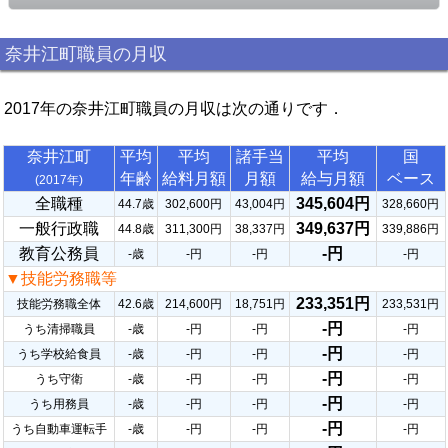
奈井江町職員の月収
2017年の奈井江町職員の月収は次の通りです．
奈井江町
平均
平均
諸手当
平均
国
年齢
給料月額
月額
給与月額
ベース
(2017年)
全職種
345,604円
44.7歳
302,600円
43,004円
328,660円
一般行政職
349,637円
44.8歳
311,300円
38,337円
339,886円
教育公務員
-円
-歳
-円
-円
-円
▼技能労務職等
233,351円
技能労務職全体
42.6歳
214,600円
18,751円
233,531円
-円
うち清掃職員
-歳
-円
-円
-円
-円
うち学校給食員
-歳
-円
-円
-円
-円
うち守衛
-歳
-円
-円
-円
-円
うち用務員
-歳
-円
-円
-円
-円
うち自動車運転手
-歳
-円
-円
-円