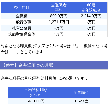
全退職者
60歳
奈井江町
平均
定年退職者
全職種
899.9万円
2,214.9万円
一般行政職
1,271.1万円
-万円
教育公務員
-万円
-万円
技能労務職全体
*万円
-万円
対象となる職員数が1人又は2人の場合は「*」，数値のない場
合は「－」としています．
【参考】奈井江町長の月収
奈井江町長の月収(平均給料月額)は次の通りです．
平均給料月額
全国順位
(2017年)
662,000円
1,523位