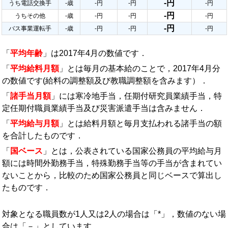
-円
うち電話交換手
-歳
-円
-円
-円
-円
うちその他
-歳
-円
-円
-円
-円
バス事業運転手
-歳
-円
-円
-円
「
平均年齢
」は2017年4月の数値です．
「
平均給料月額
」とは毎月の基本給のことで，2017年4月分
の数値です(給料の調整額及び教職調整額を含みます）．
「
諸手当月額
」には寒冷地手当，任期付研究員業績手当，特
定任期付職員業績手当及び災害派遣手当は含みません．
「
平均給与月額
」とは給料月額と毎月支払われる諸手当の額
を合計したものです．
「
国ベース
」とは，公表されている国家公務員の平均給与月
額には時間外勤務手当，特殊勤務手当等の手当が含まれてい
ないことから，比較のため国家公務員と同じベースで算出し
たものです．
対象となる職員数が1人又は2人の場合は「*」，数値のない場
合は「－」としています．