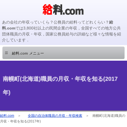
あの会社の年収っていくら？公務員の給料ってどれくらい？
給
料.com
では3,800社以上の民間企業の年収，全国すべての地方公共
団体職員の月収・年収，国家公務員給与の詳細など様々な情報を紹
介しています．
≡
給料.com メニュー
南幌町(北海道)職員の月収・年収を知る(2017
年)
給料.com
＞
全国の自治体職員の月収・年収検索
＞
南幌町(北海道)職員の
月収・年収を知る(2017年)