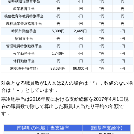
定時制通信教育手当
-円
-円
*円
円
産業教育手当
-円
-円
*円
円
義務教育等教員特別手当
-円
-円
*円
円
農林漁業普及指導手当
-円
-円
*円
円
時間外勤務手当
6,309円
2,465円
*円
-円
宿日直手当
-円
-円
*円
-円
管理職員特別勤務手当
-円
-円
*円
-円
夜間勤務手当
1,740円
-円
*円
-円
休日勤務手当
-円
-円
*円
-円
寒冷地手当(年額)
83,634円
86,000円
*円
-円
対象となる職員数が1人又は2人の場合は「*」，数値のない場
合は「－」としています．
寒冷地手当は2016年度における支給総額を2017年4月1日現
在の職員数で除して算出した職員1人当たり平均の年額で
す．
南幌町の地域手当支給率
(国基準支給率)