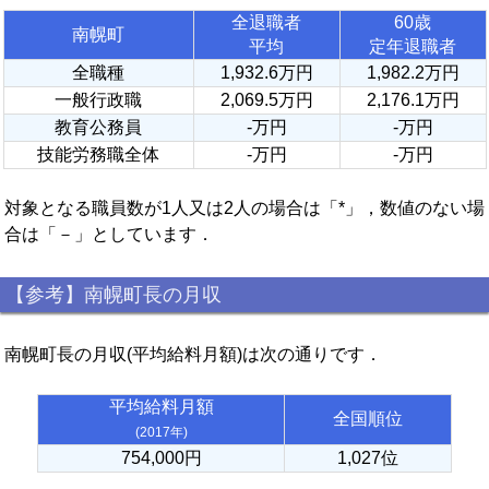
全退職者
60歳
南幌町
平均
定年退職者
全職種
1,932.6万円
1,982.2万円
一般行政職
2,069.5万円
2,176.1万円
教育公務員
-万円
-万円
技能労務職全体
-万円
-万円
対象となる職員数が1人又は2人の場合は「*」，数値のない場
合は「－」としています．
【参考】南幌町長の月収
南幌町長の月収(平均給料月額)は次の通りです．
平均給料月額
全国順位
(2017年)
754,000円
1,027位