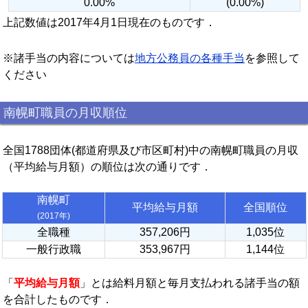
0.00%
(0.00%)
上記数値は2017年4月1日現在のものです．
※諸手当の内容については
地方公務員の各種手当
を参照して
ください
南幌町職員の月収順位
全国1788団体(都道府県及び市区町村)中の南幌町職員の月収
（平均給与月額）の順位は次の通りです．
南幌町
平均給与月額
全国順位
(2017年)
全職種
357,206円
1,035位
一般行政職
353,967円
1,144位
「
平均給与月額
」とは給料月額と毎月支払われる諸手当の額
を合計したものです．