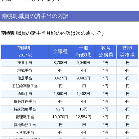
南幌町職員の諸手当の内訳
南幌町職員の諸手当月額の内訳は次の通りです．
南幌町
一般
教育
技能
全職種
行政職
公務員
労務職
(2017年)
扶養手当
8,708円
9,049円
*円
-円
地域手当
-円
-円
*円
-円
住居手当
8,427円
9,482円
*円
-円
初任給調整手当
-円
-円
*円
-円
通勤手当
1,860円
1,402円
*円
-円
単身赴任手当
-円
-円
*円
-円
特殊勤務手当
92円
15円
*円
-円
管理職手当
10,070円
12,554円
*円
-円
特地勤務手当
-円
-円
*円
-円
へき地手当
-円
-円
*円
-円