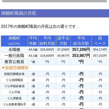
南幌町職員の月収
2017年の南幌町職員の月収は次の通りです．
南幌町
平均
平均
諸手当
平均
国
年齢
給料月額
月額
給与月額
ベース
(2017年)
全職種
357,206円
44.4歳
320,000円
37,206円
354,174円
一般行政職
353,967円
43.2歳
319,000円
34,967円
357,252円
教育公務員
*円
*歳
*円
*円
*円
▼技能労務職等
-円
技能労務職全体
-歳
-円
-円
-円
-円
うち清掃職員
-歳
-円
-円
-円
-円
うち学校給食員
-歳
-円
-円
-円
-円
うち守衛
-歳
-円
-円
-円
-円
うち用務員
-歳
-円
-円
-円
-円
うち自動車運転手
-歳
-円
-円
-円