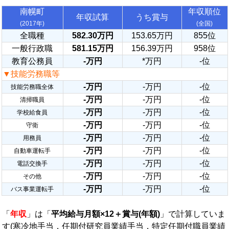
南幌町
年収順位
年収試算
うち賞与
(2017年)
(全国)
全職種
582.30万円
153.65万円
855位
一般行政職
581.15万円
156.39万円
958位
教育公務員
-万円
*万円
-位
▼技能労務職等
-万円
-万円
-位
技能労務職全体
-万円
-万円
-位
清掃職員
-万円
-万円
-位
学校給食員
-万円
-万円
-位
守衛
-万円
-万円
-位
用務員
-万円
-万円
-位
自動車運転手
-万円
-万円
-位
電話交換手
-万円
-万円
-位
その他
-万円
-万円
-位
バス事業運転手
「
年収
」は「
平均給与月額×12＋賞与(年額)
」で計算していま
す(寒冷地手当，任期付研究員業績手当，特定任期付職員業績