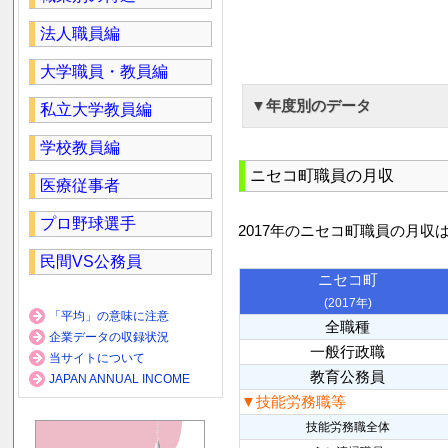
法人職員編
大学職員・教員編
▼年度別のデータ
私立大学教員編
学校教員編
ニセコ町職員の月収
医療従事者
プロ野球選手
2017年のニセコ町職員の月収
民間VS公務員
ニセコ町
(2017年)
「平均」の意味に注意
全職種
企業データの収録状況
一般行政職
当サイトについて
教育公務員
JAPAN ANNUAL INCOME
▼技能労務職等
技能労務職全体