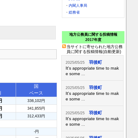
・
内閣人事局
・
総務省
地方公務員に関する投稿情報
2017年度
当サイトに寄せられた地方公務
員に関する投稿情報(自動更新)
羽後町
2025/05/25
It's appropriate time to mak
e some ...
国
羽後町
2025/05/25
額
ベース
It's appropriate time to mak
e some ...
円
336,102円
円
341,855円
羽後町
2025/05/25
円
312,433円
It's appropriate time to mak
e some ...
-円