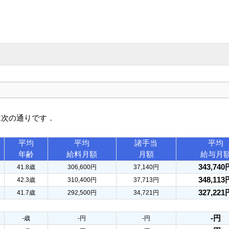
は次の通りです．
平均
平均
諸手当
平均
年齢
給料月額
月額
給与月
343,740
41.8歳
306,600円
37,140円
348,113
42.3歳
310,400円
37,713円
327,221
41.7歳
292,500円
34,721円
-円
-歳
-円
-円