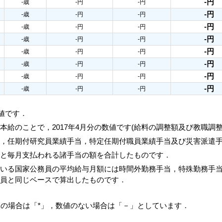
-円
-歳
-円
-円
-円
-歳
-円
-円
-円
-歳
-円
-円
-円
-歳
-円
-円
-円
-歳
-円
-円
-円
-歳
-円
-円
-円
-歳
-円
-円
-円
-歳
-円
-円
数値です．
本給のことで，2017年4月分の数値です(給料の調整額及び教職調
当，任期付研究員業績手当，特定任期付職員業績手当及び災害派遣
額と毎月支払われる諸手当の額を合計したものです．
ている国家公務員の平均給与月額には時間外勤務手当，特殊勤務手
務員と同じベースで算出したものです．
人の場合は「*」，数値のない場合は「－」としています．