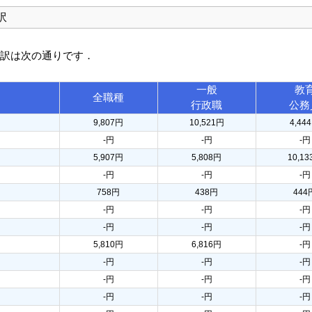
訳
内訳は次の通りです．
一般
教
全職種
行政職
公務
9,807円
10,521円
4,44
-円
-円
-円
5,907円
5,808円
10,1
-円
-円
-円
758円
438円
444
-円
-円
-円
-円
-円
-円
5,810円
6,816円
-円
-円
-円
-円
-円
-円
-円
-円
-円
-円