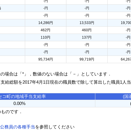
-円
-円
-円
当
-円
-円
-円
-円
-円
-円
14,286円
13,533円
19,7
462円
460円
-円
110円
137円
-円
-円
-円
-円
-円
-円
-円
95,734円
99,719円
64,2
人の場合は「*」，数値のない場合は「－」としています．
る支給総額を2017年4月1日現在の職員数で除して算出した職員1人
セコ町の地域手当支給率
(国
0.00%
のものです．
方公務員の各種手当
を参照してください