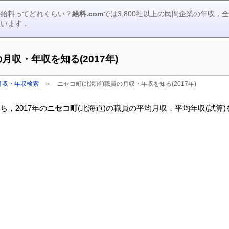
の給料ってどれくらい？
給料.com
では3,800社以上の民間企業の年収
ています．
月収・年収を知る(2017年)
月収・年収検索
＞
ニセコ町(北海道)職員の月収・年収を知る(2017年)
，2017年の
ニセコ町
(北海道)の職員の平均月収，平均年収(試算