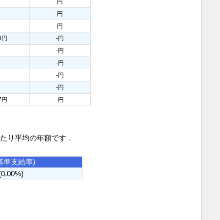
円
円
円
00円
-円
-円
-円
-円
-円
67円
-円
当たり平均の年額です．
基準支給率)
(0.00%)