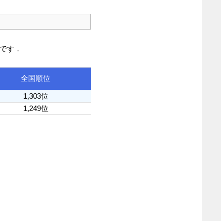
りです．
全国順位
1,303位
1,249位