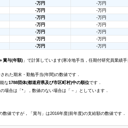
-万円
-万円
-万円
-万円
-万円
-万円
-万円
-万円
-万円
-万円
-万円
-万円
-万円
-万円
＋賞与(年額)
」で計算しています(寒冷地手当，任期付研究員業績
された期末・勤勉手当(年間)の数値です．
可能な
1788団体(都道府県及び市区町村)中の順位
です．
人の場合は「*」，数値のない場合は「－」としています．
月の数値ですが，「賞与」は2016年度(前年度)の支給額の数値です．