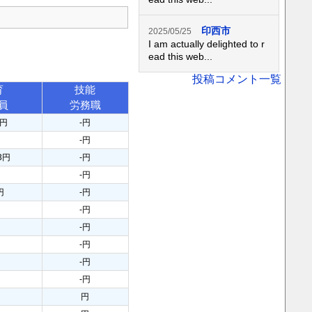
印西市
2025/05/25
I am actually delighted to r
ead this web...
投稿コメント一覧
育
技能
員
労務職
4円
-円
-円
33円
-円
-円
円
-円
-円
-円
-円
-円
-円
円