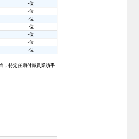
-位
-位
-位
-位
-位
-位
-位
手当，特定任期付職員業績手