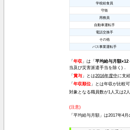
学校給食員
守衛
用務員
自動車運転手
電話交換手
その他
バス事業運転手
「
年収
」は「
平均給与月額×12
当及び災害派遣手当を除く)．
「
賞与
」とは
2016年度中
に支給
「
年収順位
」とは年収が比較
対象となる職員数が1人又は2
(注意)
「平均給与月額」は2017年4