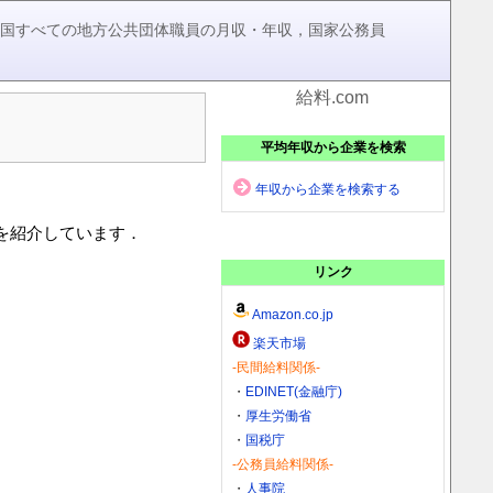
，全国すべての地方公共団体職員の月収・年収，国家公務員
給料.com
平均年収から企業を検索
年収から企業を検索する
)を紹介しています．
リンク
Amazon.co.jp
楽天市場
-民間給料関係-
・
EDINET(金融庁)
・
厚生労働省
・
国税庁
-公務員給料関係-
・
人事院