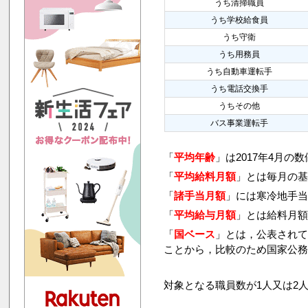
うち清掃職員
うち学校給食員
うち守衛
うち用務員
うち自動車運転手
うち電話交換手
うちその他
バス事業運転手
「
平均年齢
」は2017年4月の
「
平均給料月額
」とは毎月の基
「
諸手当月額
」には寒冷地手
「
平均給与月額
」とは給料月
「
国ベース
」とは，公表され
ことから，比較のため国家公
対象となる職員数が1人又は2