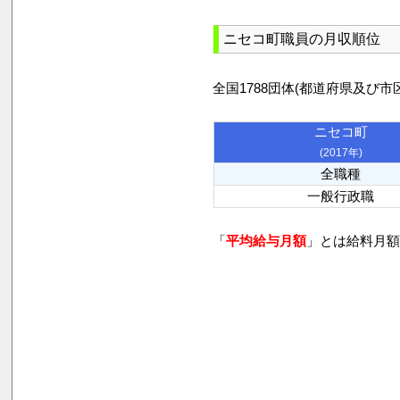
ニセコ町職員の月収順位
全国1788団体(都道府県及
ニセコ町
(2017年)
全職種
一般行政職
「
平均給与月額
」とは給料月