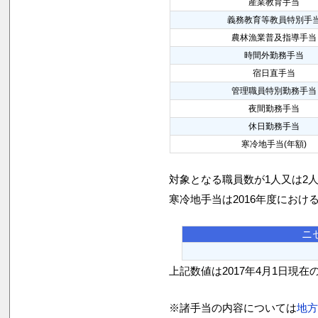
産業教育手当
義務教育等教員特別手
農林漁業普及指導手当
時間外勤務手当
宿日直手当
管理職員特別勤務手当
夜間勤務手当
休日勤務手当
寒冷地手当(年額)
対象となる職員数が1人又は2
寒冷地手当は2016年度におけ
ニ
上記数値は2017年4月1日現在
※諸手当の内容については
地