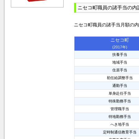
ニセコ町職員の諸手当の内
ニセコ町職員の諸手当月額の
ニセコ町
(2017年)
扶養手当
地域手当
住居手当
初任給調整手当
通勤手当
単身赴任手当
特殊勤務手当
管理職手当
特地勤務手当
へき地手当
定時制通信教育手当