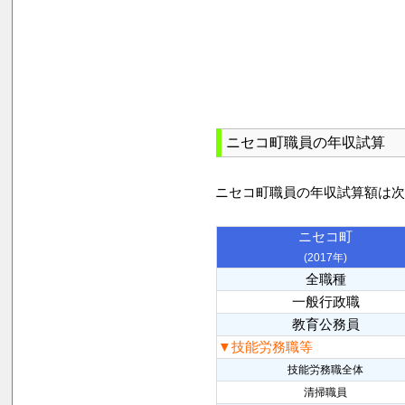
ニセコ町職員の年収試算
ニセコ町職員の年収試算額は
ニセコ町
(2017年)
全職種
一般行政職
教育公務員
▼技能労務職等
技能労務職全体
清掃職員