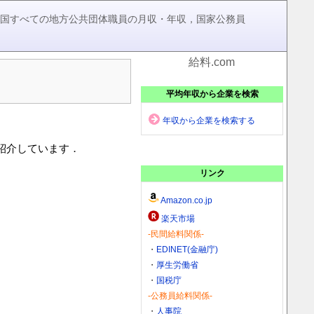
，全国すべての地方公共団体職員の月収・年収，国家公務員
給料.com
平均年収から企業を検索
年収から企業を検索する
を紹介しています．
リンク
Amazon.co.jp
楽天市場
-民間給料関係-
・
EDINET(金融庁)
・
厚生労働省
・
国税庁
-公務員給料関係-
・
人事院