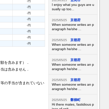
笠間市
2025/05/25
-円
I enjoy what you guys are u
-円
sually up too...
-円
-円
京都府
2025/05/25
When someone writes an p
-円
aragraph he/she ...
-円
-円
京都府
2025/05/25
-円
When someone writes an p
aragraph he/she ...
京都府
2025/05/25
整額を含みます）．
When someone writes an p
aragraph he/she ...
手当は含みません．
京都府
2025/05/25
当等の手当が含まれていない
When someone writes an p
aragraph he/she ...
磐梯町
2025/05/25
Hi there mates, fastidious p
iece of writ...