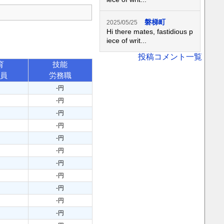
磐梯町
2025/05/25
Hi there mates, fastidious p
iece of writ...
投稿コメント一覧
育
技能
務員
労務職
円
-円
円
-円
円
-円
円
-円
円
-円
円
-円
円
-円
円
-円
円
-円
円
-円
円
-円