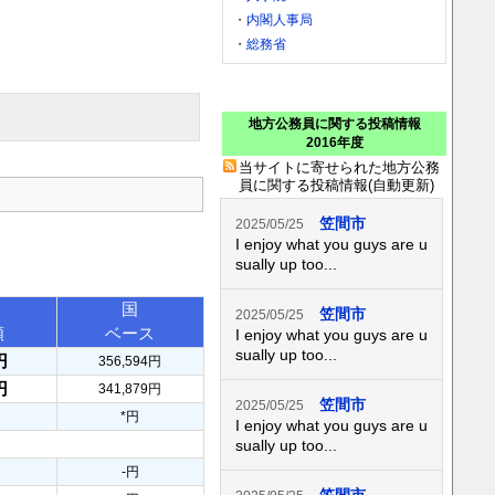
・
内閣人事局
・
総務省
地方公務員に関する投稿情報
2016年度
当サイトに寄せられた地方公務
員に関する投稿情報(自動更新)
笠間市
2025/05/25
I enjoy what you guys are u
sually up too...
国
笠間市
2025/05/25
額
ベース
I enjoy what you guys are u
sually up too...
円
356,594円
円
341,879円
笠間市
2025/05/25
*円
I enjoy what you guys are u
sually up too...
-円