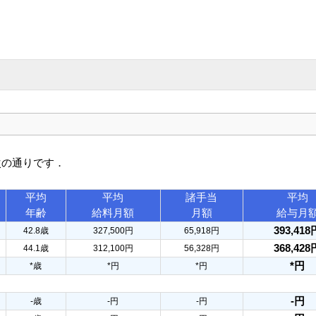
次の通りです．
平均
平均
諸手当
平均
年齢
給料月額
月額
給与月
393,418
42.8歳
327,500円
65,918円
368,428
44.1歳
312,100円
56,328円
*円
*歳
*円
*円
-円
-歳
-円
-円