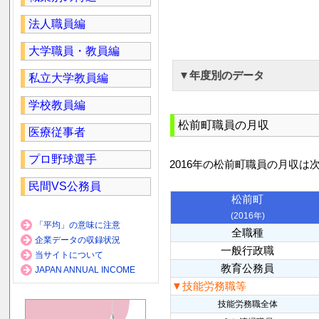
法人職員編
大学職員・教員編
▼年度別のデータ
私立大学教員編
学校教員編
松前町職員の月収
医療従事者
プロ野球選手
2016年の松前町職員の月収は
民間VS公務員
松前町
(2016年)
「平均」の意味に注意
全職種
企業データの収録状況
一般行政職
当サイトについて
教育公務員
JAPAN ANNUAL INCOME
▼技能労務職等
技能労務職全体