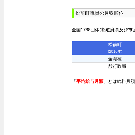
松前町職員の月収順位
全国1788団体(都道府県及
松前町
(2016年)
全職種
一般行政職
「
平均給与月額
」とは給料月