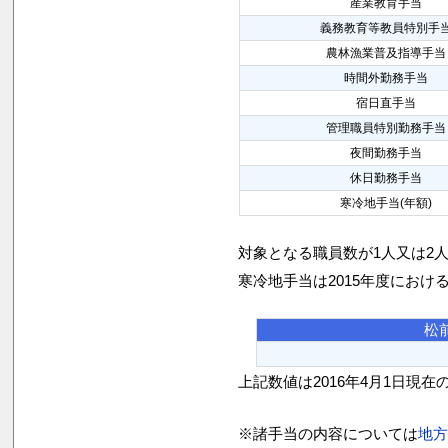
産業教育手当
義務教育等教員特別手
農林漁業普及指導手当
時間外勤務手当
宿日直手当
管理職員特別勤務手当
夜間勤務手当
休日勤務手当
寒冷地手当(年額)
対象となる職員数が1人又は2
寒冷地手当は2015年度におけ
松
上記数値は2016年4月1日現在
※諸手当の内容については
地