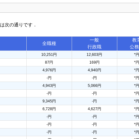
訳は次の通りです．
一般
教
全職種
行政職
公
10,251円
12,603円
*
87円
169円
*
4,976円
4,940円
*
-円
-円
*
4,943円
5,066円
*
-円
-円
*
9,345円
-円
*
6,728円
4,627円
*
-円
-円
*
-円
-円
*
-円
-円
*