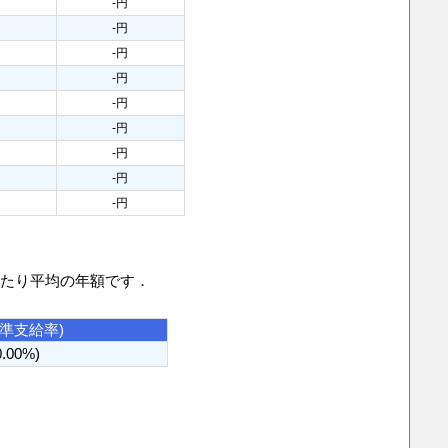
円
-円
円
-円
円
-円
円
-円
円
-円
円
-円
円
-円
円
-円
円
-円
当たり平均の年額です．
基準支給率)
0.00%)