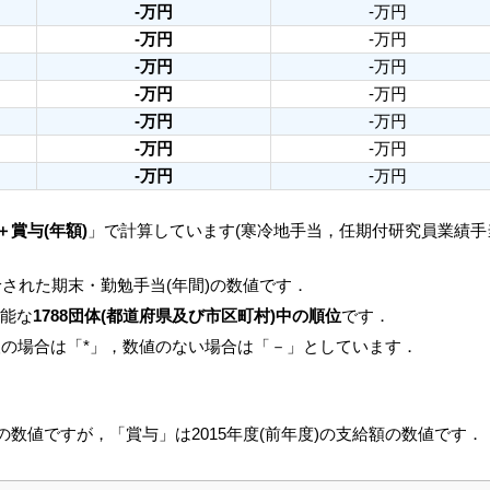
-万円
-万円
-万円
-万円
-万円
-万円
-万円
-万円
-万円
-万円
-万円
-万円
-万円
-万円
＋賞与(年額)
」で計算しています(寒冷地手当，任期付研究員業績
された期末・勤勉手当(年間)の数値です．
可能な
1788団体(都道府県及び市区町村)中の順位
です．
人の場合は「*」，数値のない場合は「－」としています．
月の数値ですが，「賞与」は2015年度(前年度)の支給額の数値です．