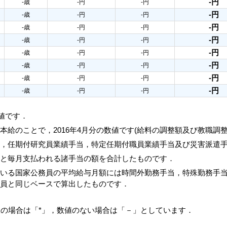
-円
-歳
-円
-円
-円
-歳
-円
-円
-円
-歳
-円
-円
-円
-歳
-円
-円
-円
-歳
-円
-円
-円
-歳
-円
-円
-円
-歳
-円
-円
-円
-歳
-円
-円
数値です．
本給のことで，2016年4月分の数値です(給料の調整額及び教職調
当，任期付研究員業績手当，特定任期付職員業績手当及び災害派遣
額と毎月支払われる諸手当の額を合計したものです．
ている国家公務員の平均給与月額には時間外勤務手当，特殊勤務手
務員と同じベースで算出したものです．
人の場合は「*」，数値のない場合は「－」としています．