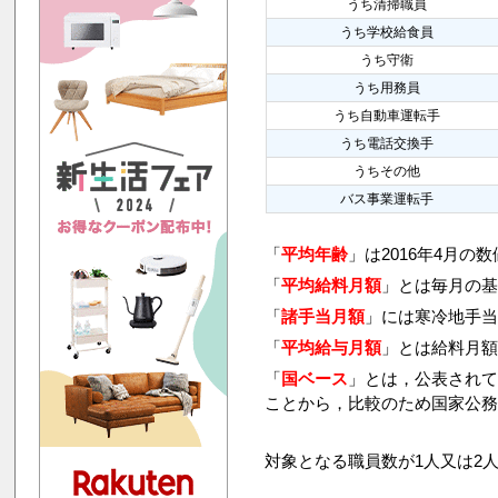
うち清掃職員
うち学校給食員
うち守衛
うち用務員
うち自動車運転手
うち電話交換手
うちその他
バス事業運転手
「
平均年齢
」は2016年4月の
「
平均給料月額
」とは毎月の基
「
諸手当月額
」には寒冷地手
「
平均給与月額
」とは給料月
「
国ベース
」とは，公表され
ことから，比較のため国家公
対象となる職員数が1人又は2