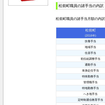
松前町職員の諸手当の内訳
松前町職員の諸手当月額の内
松前町
(2016年)
扶養手当
地域手当
住居手当
初任給調整手当
通勤手当
単身赴任手当
特殊勤務手当
管理職手当
特地勤務手当
へき地手当
定時制通信教育手当