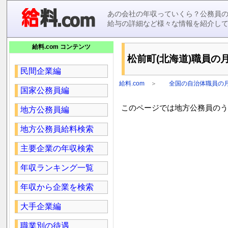
あの会社の年収っていくら？公務員
給与の詳細など様々な情報を紹介し
給料.com コンテンツ
松前町(北海道)職員の月
民間企業編
給料.com
＞
全国の自治体職員の
国家公務員編
このページでは地方公務員のうち
地方公務員編
地方公務員給料検索
主要企業の年収検索
年収ランキング一覧
年収から企業を検索
大手企業編
職業別の待遇