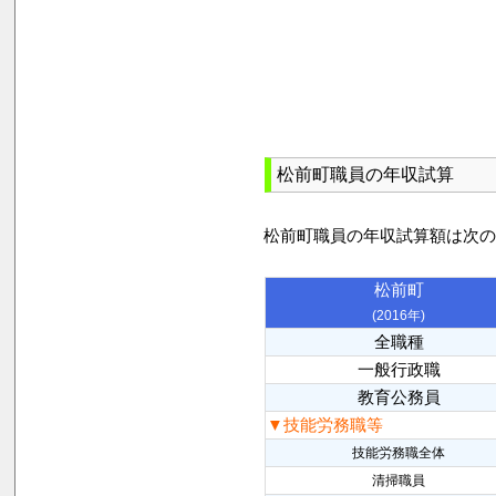
松前町職員の年収試算
松前町職員の年収試算額は次
松前町
(2016年)
全職種
一般行政職
教育公務員
▼技能労務職等
技能労務職全体
清掃職員