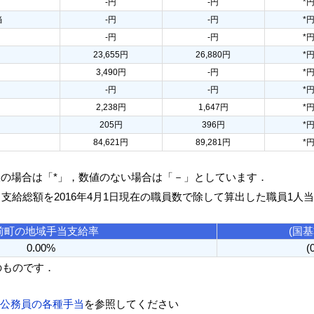
-円
-円
*
当
-円
-円
*
-円
-円
*
23,655円
26,880円
*
3,490円
-円
*
-円
-円
*
2,238円
1,647円
*
205円
396円
*
84,621円
89,281円
*
人の場合は「*」，数値のない場合は「－」としています．
る支給総額を2016年4月1日現在の職員数で除して算出した職員1人
前町の地域手当支給率
(国
0.00%
(
のものです．
方公務員の各種手当
を参照してください