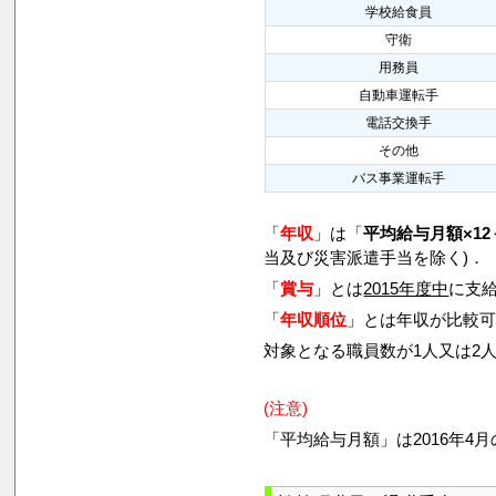
学校給食員
守衛
用務員
自動車運転手
電話交換手
その他
バス事業運転手
「
年収
」は「
平均給与月額×12
当及び災害派遣手当を除く)．
「
賞与
」とは
2015年度中
に支給
「
年収順位
」とは年収が比較
対象となる職員数が1人又は2
(注意)
「平均給与月額」は2016年4