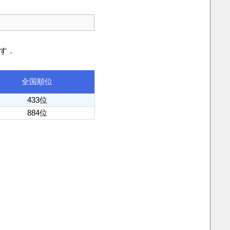
です．
全国順位
433位
884位