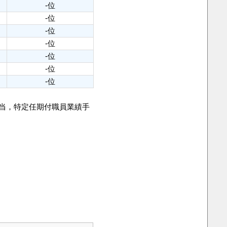
-位
-位
-位
-位
-位
-位
-位
手当，特定任期付職員業績手