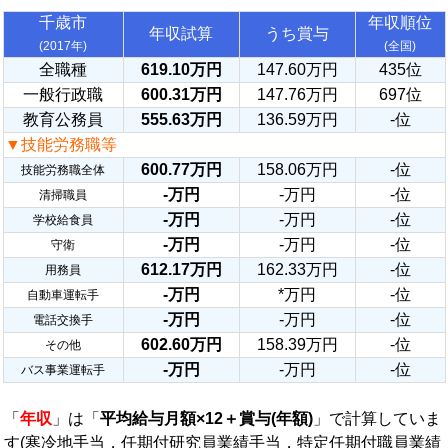
千歳市
年収順位
年収試算
うち賞与
(2017年)
(全国)
全職種
619.10万円
147.60万円
435位
一般行政職
600.31万円
147.76万円
697位
教育公務員
555.63万円
136.59万円
-位
▼技能労務職等
600.77万円
158.06万円
-位
技能労務職全体
-万円
-万円
-位
清掃職員
-万円
-万円
-位
学校給食員
-万円
-万円
-位
守衛
612.17万円
162.33万円
-位
用務員
-万円
*万円
-位
自動車運転手
-万円
-万円
-位
電話交換手
602.60万円
158.39万円
-位
その他
-万円
-万円
-位
バス事業運転手
「
年収
」は「
平均給与月額×12＋賞与(年額)
」で計算していま
す(寒冷地手当，任期付研究員業績手当，特定任期付職員業績