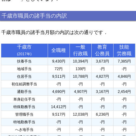
千歳市職員の諸手当の内訳
千歳市職員の諸手当月額の内訳は次の通りです．
千歳市
一般
教育
技能
全職種
行政職
公務員
労務職
(2017年)
扶養手当
9,430円
10,394円
3,673円
7,385円
地域手当
72円
139円
-円
-円
住居手当
9,511円
10,788円
4,827円
4,846円
初任給調整手当
-円
-円
-円
-円
通勤手当
4,690円
4,907円
3,167円
2,454円
単身赴任手当
-円
-円
-円
-円
特殊勤務手当
14,412円
-円
-円
-円
管理職手当
9,517円
12,038円
6,236円
-円
特地勤務手当
-円
-円
-円
-円
へき地手当
-円
-円
-円
-円