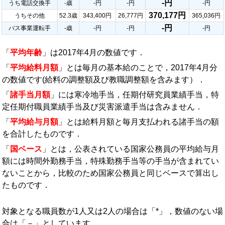
-円
うち電話交換手
-歳
-円
-円
-円
370,177円
うちその他
52.3歳
343,400円
26,777円
365,036円
-円
バス事業運転手
-歳
-円
-円
-円
「
平均年齢
」は2017年4月の数値です．
「
平均給料月額
」とは毎月の基本給のことで，2017年4月分
の数値です(給料の調整額及び教職調整額を含みます）．
「
諸手当月額
」には寒冷地手当，任期付研究員業績手当，特
定任期付職員業績手当及び災害派遣手当は含みません．
「
平均給与月額
」とは給料月額と毎月支払われる諸手当の額
を合計したものです．
「
国ベース
」とは，公表されている国家公務員の平均給与月
額には時間外勤務手当，特殊勤務手当等の手当が含まれてい
ないことから，比較のため国家公務員と同じベースで算出し
たものです．
対象となる職員数が1人又は2人の場合は「*」，数値のない場
合は「－」としています．