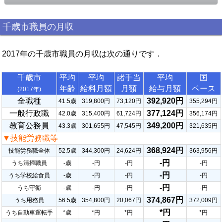
千歳市職員の月収
2017年の千歳市職員の月収は次の通りです．
千歳市
平均
平均
諸手当
平均
国
年齢
給料月額
月額
給与月額
ベース
(2017年)
全職種
392,920円
41.5歳
319,800円
73,120円
355,294円
一般行政職
377,124円
42.0歳
315,400円
61,724円
356,174円
教育公務員
349,200円
43.3歳
301,655円
47,545円
321,635円
▼技能労務職等
368,924円
技能労務職全体
52.5歳
344,300円
24,624円
363,956円
-円
うち清掃職員
-歳
-円
-円
-円
-円
うち学校給食員
-歳
-円
-円
-円
-円
うち守衛
-歳
-円
-円
-円
374,867円
うち用務員
56.5歳
354,800円
20,067円
372,009円
*円
うち自動車運転手
*歳
*円
*円
*円