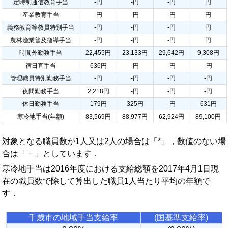
定時制通信教育手当
-円
-円
-円
円
産業教育手当
-円
-円
-円
円
義務教育等教員特別手当
-円
-円
-円
円
農林漁業普及指導手当
-円
-円
-円
円
時間外勤務手当
22,455円
23,133円
29,642円
9,308円
宿日直手当
636円
-円
-円
-円
管理職員特別勤務手当
-円
-円
-円
-円
夜間勤務手当
2,218円
-円
-円
-円
休日勤務手当
179円
325円
-円
631円
寒冷地手当(年額)
83,569円
88,977円
62,924円
89,100円
対象となる職員数が1人又は2人の場合は「*」，数値のない場
合は「－」としています．
寒冷地手当は2016年度における支給総額を2017年4月1日現
在の職員数で除して算出した職員1人当たり平均の年額で
す．
千歳市の地域手当支給率
(国基準支給率)