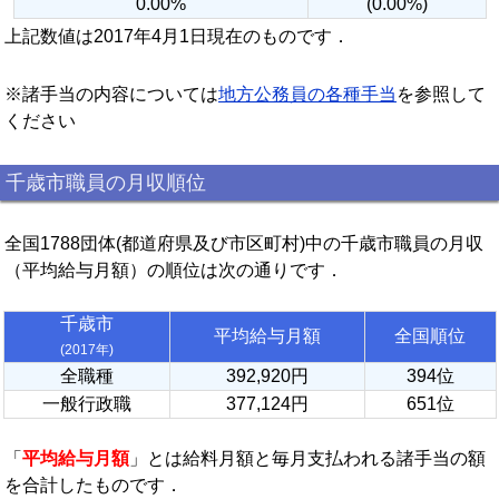
0.00%
(0.00%)
上記数値は2017年4月1日現在のものです．
※諸手当の内容については
地方公務員の各種手当
を参照して
ください
千歳市職員の月収順位
全国1788団体(都道府県及び市区町村)中の千歳市職員の月収
（平均給与月額）の順位は次の通りです．
千歳市
平均給与月額
全国順位
(2017年)
全職種
392,920円
394位
一般行政職
377,124円
651位
「
平均給与月額
」とは給料月額と毎月支払われる諸手当の額
を合計したものです．