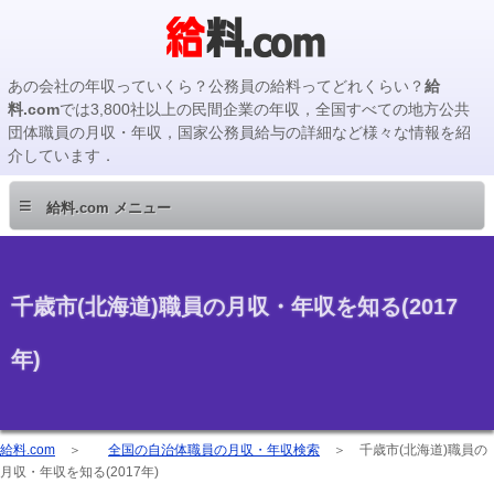
あの会社の年収っていくら？公務員の給料ってどれくらい？
給
料.com
では3,800社以上の民間企業の年収，全国すべての地方公共
団体職員の月収・年収，国家公務員給与の詳細など様々な情報を紹
介しています．
≡
給料.com メニュー
千歳市(北海道)職員の月収・年収を知る(2017
年)
給料.com
＞
全国の自治体職員の月収・年収検索
＞
千歳市(北海道)職員の
月収・年収を知る(2017年)