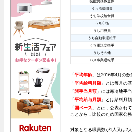
技能労務職全体
うち清掃職員
うち学校給食員
うち守衛
うち用務員
うち自動車運転手
うち電話交換手
うちその他
バス事業運転手
「
平均年齢
」は2016年4月の
「
平均給料月額
」とは毎月の基
「
諸手当月額
」には寒冷地手
「
平均給与月額
」とは給料月
「
国ベース
」とは，公表され
ことから，比較のため国家公
対象となる職員数が1人又は2