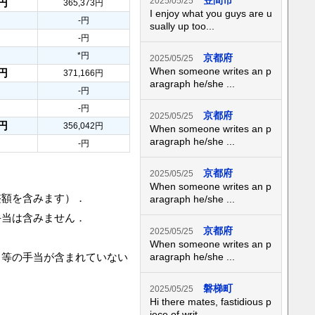
笠間市
2025/05/25
4円
365,373円
I enjoy what you guys are u
-円
sually up too...
-円
*円
京都府
2025/05/25
When someone writes an p
8円
371,166円
aragraph he/she ...
-円
-円
京都府
2025/05/25
1円
356,042円
When someone writes an p
aragraph he/she ...
-円
京都府
2025/05/25
When someone writes an p
整額を含みます）．
aragraph he/she ...
手当は含みません．
京都府
2025/05/25
When someone writes an p
当等の手当が含まれていない
aragraph he/she ...
磐梯町
2025/05/25
Hi there mates, fastidious p
iece of writ...