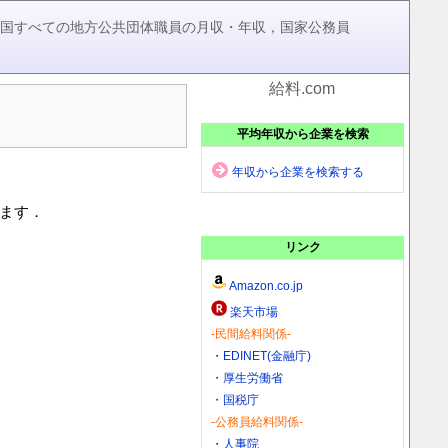
，全国すべての地方公共団体職員の月収・年収，国家公務員
給料.com
平均年収から企業を検索
年収から企業を検索する
います．
リンク
Amazon.co.jp
楽天市場
-民間給料関係-
・
EDINET(金融庁)
・
厚生労働省
・
国税庁
-公務員給料関係-
・
人事院