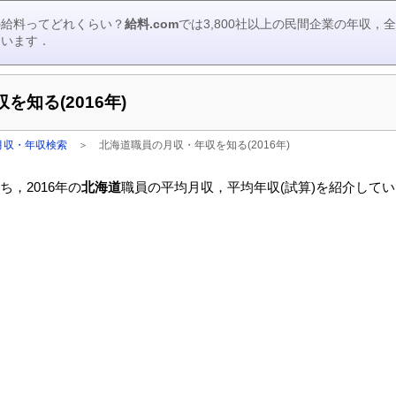
の給料ってどれくらい？
給料.com
では3,800社以上の民間企業の年収
ています．
知る(2016年)
月収・年収検索
＞
北海道職員の月収・年収を知る(2016年)
，2016年の
北海道
職員の平均月収，平均年収(試算)を紹介して