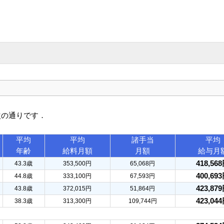
次の通りです．
平均
平均
諸手当
平均
年齢
給料月額
月額
給与月
418,56
43.3歳
353,500円
65,068円
400,69
44.8歳
333,100円
67,593円
423,87
43.8歳
372,015円
51,864円
423,04
38.3歳
313,300円
109,744円