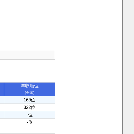
年収順位
(全国)
169位
322位
-位
-位