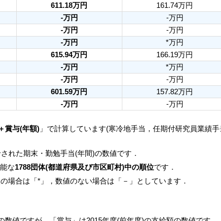
611.18万円
161.74万円
-万円
-万円
-万円
-万円
-万円
*万円
615.94万円
166.19万円
-万円
*万円
-万円
-万円
601.59万円
157.82万円
-万円
-万円
＋賞与(年額)
」で計算しています(寒冷地手当，任期付研究員業績
された期末・勤勉手当(年間)の数値です．
可能な
1788団体(都道府県及び市区町村)中の順位
です．
人の場合は「*」，数値のない場合は「－」としています．
月の数値ですが，「賞与」は2015年度(前年度)の支給額の数値です．