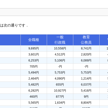
訳は次の通りです．
一般
教育
全職種
行政職
公務員
9,695円
10,558円
8,741円
3,601円
4,512円
2,820円
6,253円
5,106円
6,089円
705円
-円
-円
5,494円
5,753円
5,753円
2,464円
4,090円
1,214円
5,482円
655円
6,037円
6,282円
10,927円
5,416円
460円
877円
9円
5,565円
1,634円
8,804円