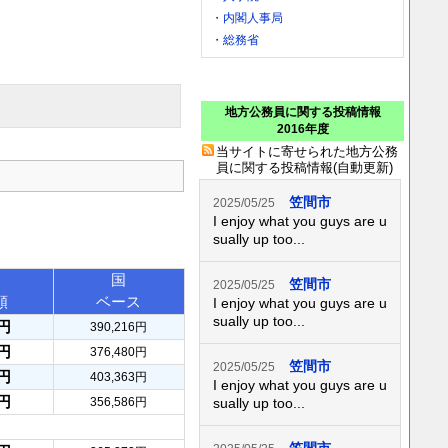
・
内閣人事局
・
総務省
地方公務員に関する投稿情報
2016年度
当サイトに寄せられた地方公務
員に関する投稿情報(自動更新)
笠間市
2025/05/25
I enjoy what you guys are u
sually up too...
国
笠間市
2025/05/25
額
ベース
I enjoy what you guys are u
sually up too...
8円
390,216円
3円
376,480円
笠間市
2025/05/25
9円
403,363円
I enjoy what you guys are u
4円
356,586円
sually up too...