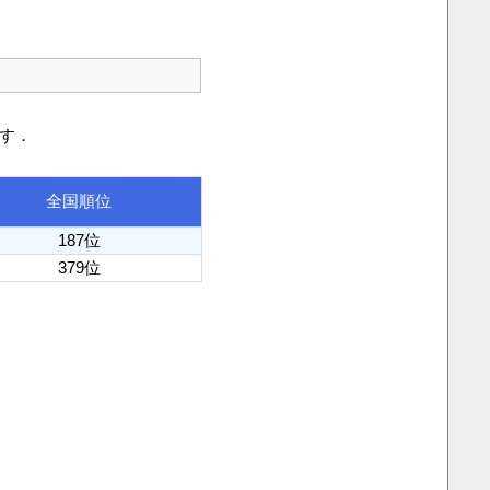
です．
全国順位
187位
379位