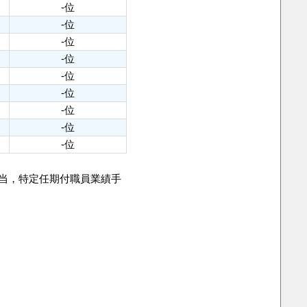
-位
-位
-位
-位
-位
-位
-位
-位
-位
手当，特定任期付職員業績手