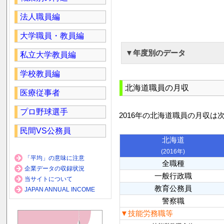
法人職員編
大学職員・教員編
▼年度別のデータ
私立大学教員編
学校教員編
北海道職員の月収
医療従事者
プロ野球選手
2016年の北海道職員の月収は
民間VS公務員
北海道
(2016年)
「平均」の意味に注意
全職種
企業データの収録状況
一般行政職
当サイトについて
教育公務員
JAPAN ANNUAL INCOME
警察職
▼技能労務職等