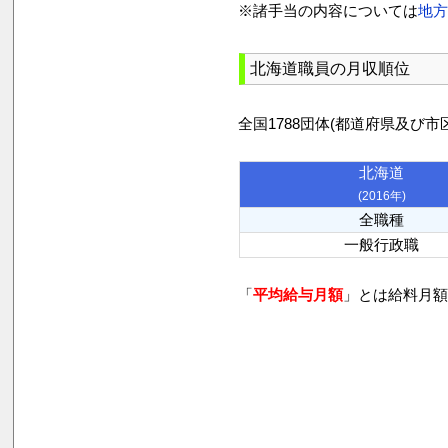
※諸手当の内容については
地
北海道職員の月収順位
全国1788団体(都道府県及
北海道
(2016年)
全職種
一般行政職
「
平均給与月額
」とは給料月