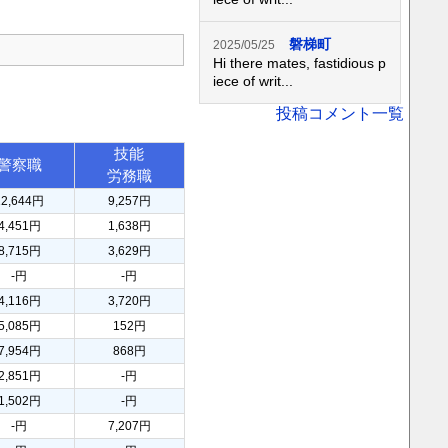
磐梯町
2025/05/25
Hi there mates, fastidious p
iece of writ...
投稿コメント一覧
技能
警察職
労務職
12,644円
9,257円
4,451円
1,638円
8,715円
3,629円
-円
-円
4,116円
3,720円
5,085円
152円
7,954円
868円
2,851円
-円
1,502円
-円
-円
7,207円