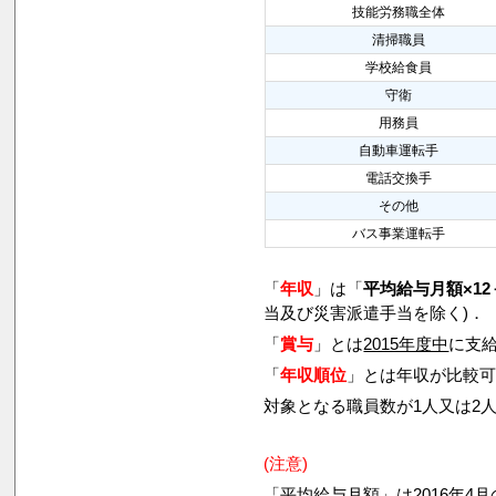
技能労務職全体
清掃職員
学校給食員
守衛
用務員
自動車運転手
電話交換手
その他
バス事業運転手
「
年収
」は「
平均給与月額×12
当及び災害派遣手当を除く)．
「
賞与
」とは
2015年度中
に支給
「
年収順位
」とは年収が比較
対象となる職員数が1人又は2
(注意)
「平均給与月額」は2016年4