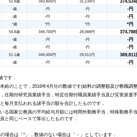
374,53
52.8歳
343,400円
31,134円
-円
-歳
-円
-円
-円
-歳
-円
-円
*円
*歳
*円
*円
374,78
54.8歳
346,700円
28,088円
-円
-歳
-円
-円
-円
-歳
-円
-円
369,81
51.1歳
340,400円
29,411円
-円
-歳
-円
-円
数値です．
本給のことで，2016年4月分の数値です(給料の調整額及び教職調
当，任期付研究員業績手当，特定任期付職員業績手当及び災害派遣
額と毎月支払われる諸手当の額を合計したものです．
ている国家公務員の平均給与月額には時間外勤務手当，特殊勤務手
務員と同じベースで算出したものです．
人の場合は「*」，数値のない場合は「－」としています．