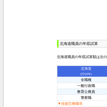
北海道職員の年収試算
北海道職員の年収試算額は次
北海道
(2016年)
全職種
一般行政職
教育公務員
警察職
▼技能労務職等