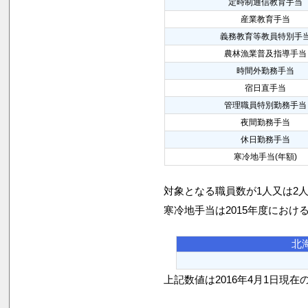
定時制通信教育手当
産業教育手当
義務教育等教員特別手
農林漁業普及指導手当
時間外勤務手当
宿日直手当
管理職員特別勤務手当
夜間勤務手当
休日勤務手当
寒冷地手当(年額)
対象となる職員数が1人又は2
寒冷地手当は2015年度におけ
北
上記数値は2016年4月1日現在