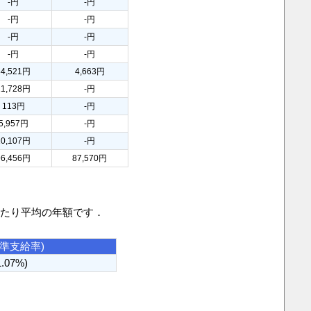
-円
-円
-円
-円
-円
-円
-円
-円
34,521円
4,663円
11,728円
-円
113円
-円
5,957円
-円
10,107円
-円
96,456円
87,570円
当たり平均の年額です．
基準支給率)
1.07%)