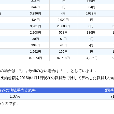
218円
-円
369円
344円
-円
584円
当
3,296円
-円
5,632円
434円
2,021円
-円
9,981円
20,608円
8円
2,208円
568円
386円
30円
53円
2円
994円
41円
-円
1,562円
190円
-円
87,073円
87,718円
84,706円
人の場合は「*」，数値のない場合は「－」としています．
る支給総額を2016年4月1日現在の職員数で除して算出した職員1人
海道の地域手当支給率
(国
1.07%
(
のものです．