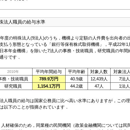
殊法人職員の給与水準
10年度の特殊法人(9法人)のうち，機構より定額の人件費を出向者の
支払う形態となっている「銀行等保有株式取得機構」，平成22年1
日本年金機構」を除いた7法人の事務・技術職員，研究職員の年間
通りです．
平均年間給与
平均年齢
対象人数
対象法
2010年
事務・技術職員
789.9万円
40.9歳
12,439人
7法人
研究職員
1,154.1万円
44.2歳
47人
1法人
法人職員の給与は国家公務員に比べ高い水準にありますが，この理
は以下のことが指摘されています．
人材確保のため，同業種の民間機関（政策金融機関については民