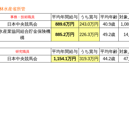
林水産省所管
平均年間給与
うち賞与
平均年齢
対象
事務・技術職員
日本中央競馬会
889.6万円
243.0万円
40.9歳
1,0
水産業協同組合貯金保険機
885.2万円
226.3万円
49.2歳
1
構
平均年間給与
うち賞与
平均年齢
対象
研究職員
日本中央競馬会
1,154.1万円
319.3万円
44.2歳
4