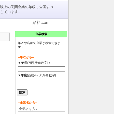
0社以上の民間企業の年収，全国すべ
介しています．
給料.com
企業検索
年収や名称で企業が検索できま
す．
--年収から--
▼年収
(万円,半角数字)：
▼年度
(西暦4ケタ,半角数字)：
--企業名から--