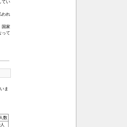
してい
払われ
，国家
なって
いま
人数
9人