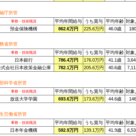
融庁所管
平均年間給与
うち賞与
平均年齢
対象
事務・技術職員
預金保険機構
862.6万円
225.6万円
46.0歳
18
務省所管
平均年間給与
うち賞与
平均年齢
対象
事務・技術職員
日本銀行
786.4万円
176.0万円
41.1歳
3,6
株式会社日本政策金融公庫
782.1万円
205.6万円
40.6歳
7,1
部科学省所管
平均年間給与
うち賞与
平均年齢
対象
事務・技術職員
放送大学学園
693.6万円
173.6万円
44.6歳
14
生労働省所管
平均年間給与
うち賞与
平均年齢
対象
事務・技術職員
日本年金機構
592.9万円
139.1万円
41.9歳
6,5