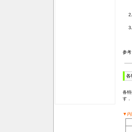
参考
各
各特
す．
▼内