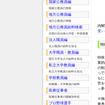
国家公務員編
国家公務員の情報
地方公務員編
地方公務員の情報
内閣
地方公務員給料検索
度）
全国の自治体の月収・年収検索
法人職員編
特
法人職員の給料を知る
大学職員・教員編
特殊
国立大学法人の給料を知る
業的
私立大学教員編
の制
私立大学教員の給料を知る
って
学校教員編
もに
営を
幼稚園～大学教員の給料
→参
医療従事者
医療従事者の職種別年収
※独
プロ野球選手
参考