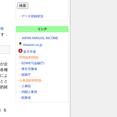
・
データ収録状況
2年
リンク
ます．
・
JAPAN ANNUAL INCOME
Amazon.co.jp
楽天市場
-民間給料関係-
・
EDINET(金融庁)
が企
・
厚生労働省
各種
・
国税庁
によ
-公務員給料関係-
とと
・
人事院
的経
・
内閣人事局
・
総務省
）
を