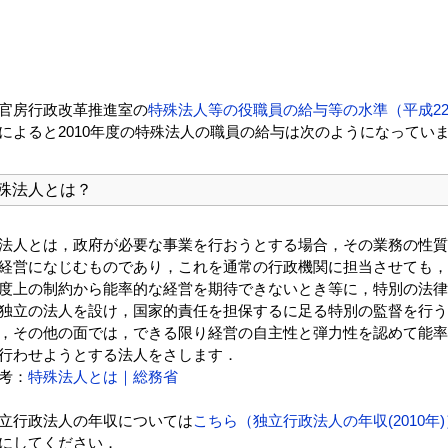
官房行政改革推進室の
特殊法人等の役職員の給与等の水準（平成2
によると2010年度の特殊法人の職員の給与は次のようになってい
殊法人とは？
法人とは，政府が必要な事業を行おうとする場合，その業務の性質
経営になじむものであり，これを通常の行政機関に担当させても，
度上の制約から能率的な経営を期待できないとき等に，特別の法律
独立の法人を設け，国家的責任を担保するに足る特別の監督を行う
，その他の面では，できる限り経営の自主性と弾力性を認めて能率
行わせようとする法人をさします．
考：
特殊法人とは｜総務省
立行政法人の年収については
こちら（独立行政法人の年収(2010年)
にしてください．