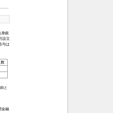
出身銀
月設立
給与は
人数
由と
間金融