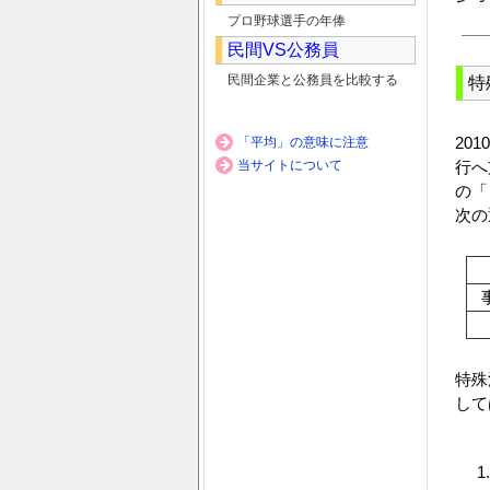
プロ野球選手の年俸
民間VS公務員
民間企業と公務員を比較する
特
20
「平均」の意味に注意
当サイトについて
行へ
の「
次の
特殊
して