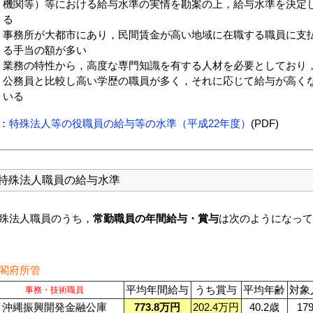
機関等）等における給与水準の実情を勘案の上，給与水準を決定
る
事務所が大都市にあり，民間賃金が高い地域に在職する職員に支
る手当の額が多い
業務の特性から，高度な専門知識を有する人材を必要としており
公務員と比較し高い学歴の職員が多く，それに応じて給与が高く
いる
：
特殊法人等の役職員の給与等の水準（平成22年度）
(PDF)
特殊法人職員の給与水準
殊法人職員のうち，
常勤職員の年間給与・賞与
は次のようになって
閣府所管
平均年間給与
うち賞与
平均年齢
対象
事務・技術職員
沖縄振興開発金融公庫
773.8万円
202.4万円
40.2歳
17