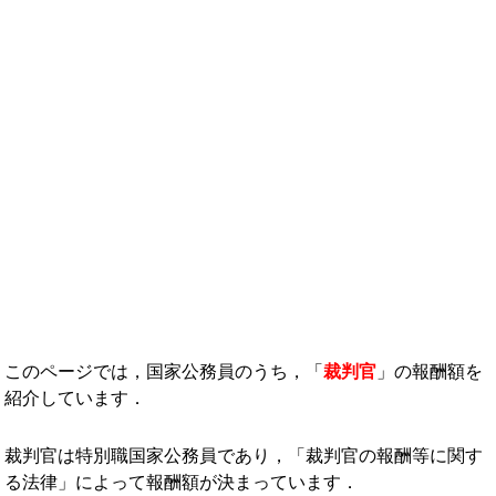
年収ランキング一覧
年収から企業を検索
法人職員編
大学職員・教員編
私立大学教員編
医療従事者
プロ野球選手
このページでは，国家公務員のうち，「
裁判官
」の報酬額を
紹介しています．
裁判官は特別職国家公務員であり，「裁判官の報酬等に関す
る法律」によって報酬額が決まっています．