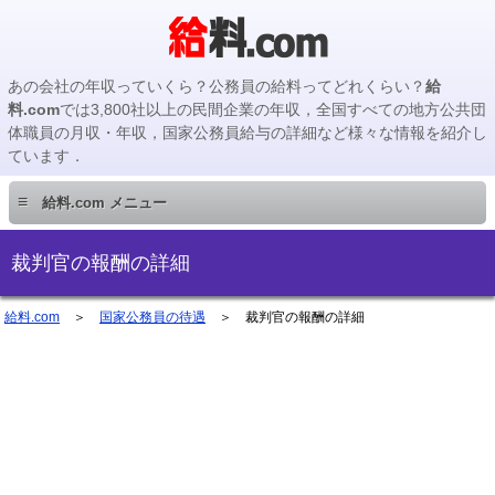
あの会社の年収っていくら？公務員の給料ってどれくらい？
給
料.com
では3,800社以上の民間企業の年収，全国すべての地方公共団
体職員の月収・年収，国家公務員給与の詳細など様々な情報を紹介し
ています．
≡
給料.com メニュー
民間企業編
裁判官の報酬の詳細
国家公務員編
給料.com
＞
国家公務員の待遇
＞ 裁判官の報酬の詳細
地方公務員編
地方公務員給料検索
主要企業の年収検索