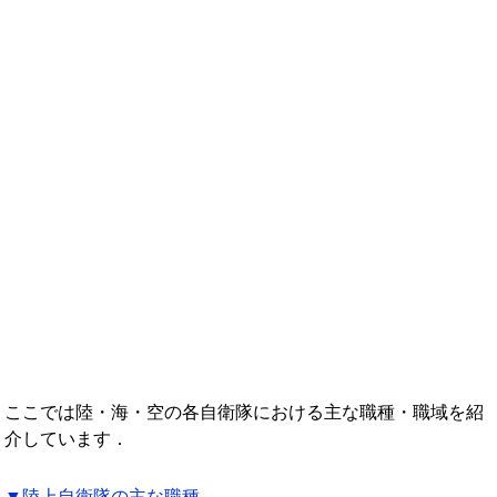
年収ランキング一覧
年収から企業を検索
法人職員編
大学職員・教員編
私立大学教員編
医療従事者
プロ野球選手
ここでは陸・海・空の各自衛隊における主な職種・職域を紹
介しています．
▼陸上自衛隊の主な職種