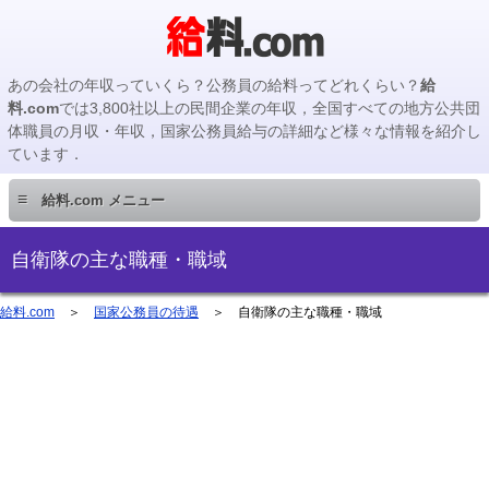
あの会社の年収っていくら？公務員の給料ってどれくらい？
給
料.com
では3,800社以上の民間企業の年収，全国すべての地方公共団
体職員の月収・年収，国家公務員給与の詳細など様々な情報を紹介し
ています．
≡
給料.com メニュー
民間企業編
自衛隊の主な職種・職域
国家公務員編
給料.com
＞
国家公務員の待遇
＞ 自衛隊の主な職種・職域
地方公務員編
地方公務員給料検索
主要企業の年収検索