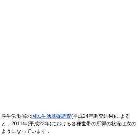
年収ランキング一覧
年収から企業を検索
法人職員編
大学職員・教員編
私立大学教員編
医療従事者
プロ野球選手
厚生労働省の
国民生活基礎調査
(平成24年調査結果)による
と，2011年(平成23年)における各種世帯の所得の状況は次の
ようになっています．