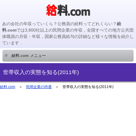
あの会社の年収っていくら？公務員の給料ってどれくらい？
給
料.com
では3,800社以上の民間企業の年収，全国すべての地方公共団
体職員の月収・年収，国家公務員給与の詳細など様々な情報を紹介し
ています．
≡
給料.com メニュー
民間企業編
世帯収入の実態を知る(2011年)
国家公務員編
給料.com
＞
民間企業の待遇
＞ 世帯収入の実態を知る(2011年)
地方公務員編
地方公務員給料検索
主要企業の年収検索