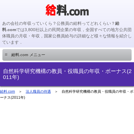
あの会社の年収っていくら？公務員の給料ってどれくらい？
給
料.com
では3,800社以上の民間企業の年収，全国すべての地方公共団
体職員の月収・年収，国家公務員給与の詳細など様々な情報を紹介し
ています．
≡
給料.com メニュー
民間企業編
自然科学研究機構の教員・役職員の年収・ボーナス(2
011年)
国家公務員編
給料.com
＞
法人職員の待遇
＞ 自然科学研究機構の教員・役職員の年収・ボ
ーナス(2011年)
地方公務員編
地方公務員給料検索
主要企業の年収検索