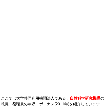
年収ランキング一覧
年収から企業を検索
法人職員編
大学職員・教員編
私立大学教員編
医療従事者
プロ野球選手
ここでは大学共同利用機関法人である，
自然科学研究機構
の
教員・役職員の年収・ボーナス(2011年)を紹介しています．