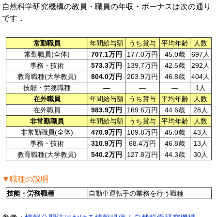
自然科学研究機構の教員・職員の年収・ボーナスは次の通り
です．
常勤職員
年間給与額
うち賞与
平均年齢
人数
常勤職員(全体)
707.1万円
177.0万円
45.0歳
697人
事務・技術
573.3万円
139.7万円
42.5歳
292人
教育職種(大学教員)
804.0万円
203.9万円
46.8歳
404人
技能・労務職種
—
—
—
1人
在外職員
年間給与額
うち賞与
平均年齢
人数
在外職員
983.9万円
169.6万円
44.6歳
28人
非常勤職員
年間給与額
うち賞与
平均年齢
人数
非常勤職員(全体)
470.9万円
109.8万円
45.0歳
43人
事務・技術
310.9万円
68.4万円
46.8歳
13人
教育職種(大学教員)
540.2万円
127.8万円
44.3歳
30人
▼職種の説明
技能・労務職種
自動車運転手の業務を行う職種