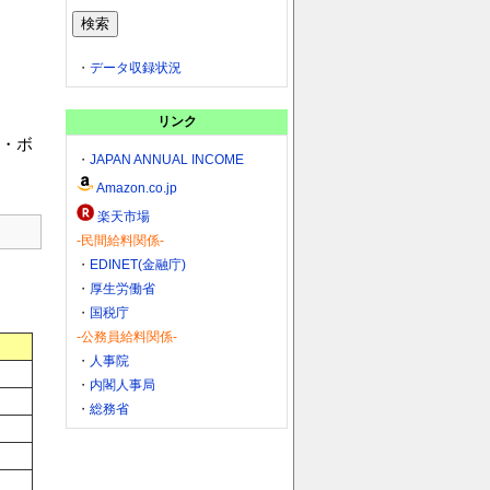
・
データ収録状況
リンク
・ボ
・
JAPAN ANNUAL INCOME
Amazon.co.jp
楽天市場
-民間給料関係-
・
EDINET(金融庁)
・
厚生労働省
・
国税庁
-公務員給料関係-
・
人事院
・
内閣人事局
・
総務省