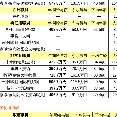
療職種(病院医療技術職員)
577.8万円
139.5万円
40.6歳
15
在外職員
年間給与額
うち賞与
平均年齢
人
在外職員
—
—
—
1
再任用職員
年間給与額
うち賞与
平均年齢
人
再任用職員(全体)
403.6万円
58.0万円
61.5歳
3
事務・技術
—
—
—
1
医療職種(病院看護師)
—
—
—
1
療職種(病院医療技術職員)
—
—
—
1
非常勤職員
年間給与額
うち賞与
平均年齢
人
非常勤職員(全体)
422.2万円
95.6万円
34.4歳
11
事務・技術
350.2万円
78.1万円
34.5歳
6
教育職種(大学教員)
710.7万円
165.8万円
38.8歳
1
医療職種(病院看護師)
505.7万円
115.5万円
40.5歳
3
技能・労務職種
397.2万円
90.5万円
38.5歳
4
療職種(病院医療技術職員)
406.8万円
91.7万円
30.4歳
2
俸制適用者
常勤職員
年間給与額
うち賞与
平均年齢