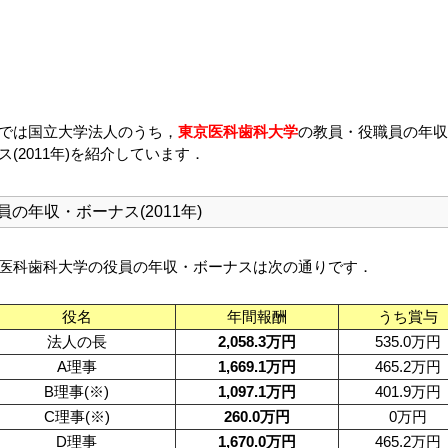
では国立大学法人のうち，
東京医科歯科大学
の教員・役職員の年収
ス(2011年)を紹介しています．
員の年収・ボーナス(2011年)
医科歯科大学の役員の年収・ボーナスは次の通りです．
役名
年間報酬
うち賞与
法人の長
2,058.3万円
535.0万円
A理事
1,669.1万円
465.2万円
B理事(※)
1,097.1万円
401.9万円
C理事(※)
260.0万円
0万円
D理事
1,670.0万円
465.2万円