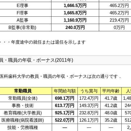
E理事
1,666.5万円
465.2万円
F理事
1,665.8万円
465.2万円
A監事
1,160.9万円
219.4万円
B監事(非常勤)
240.0万円
0万円
)・・・年度途中の就任または退任を示します
員・職員の年収・ボーナス(2011年)
医科歯科大学の教員・職員の年収・ボーナスは次の通りです．
常勤職員
年間給与額
うち賞与
平均年齢
人
常勤職員(全体)
698.1万円
172.4万円
41.7歳
1,4
事務・技術
613.7万円
149.3万円
41.2歳
24
教育職種(大学教員)
925.1万円
232.8万円
48.0歳
57
医療職種(病院看護師)
522.0万円
126.1万円
35.2歳
51
技能・労務職種
—
—
—
2