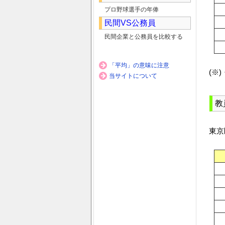
プロ野球選手の年俸
民間VS公務員
民間企業と公務員を比較する
「平均」の意味に注意
(※
当サイトについて
教
東京