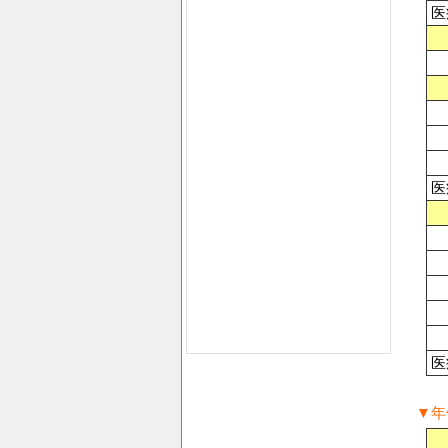
医
医
医
▼年