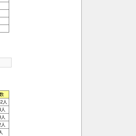
数
82人
4人
0人
2人
人