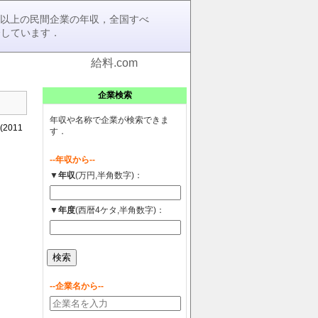
0社以上の民間企業の年収，全国すべ
介しています．
給料.com
企業検索
年収や名称で企業が検索できま
011
す．
--年収から--
▼年収
(万円,半角数字)：
▼年度
(西暦4ケタ,半角数字)：
--企業名から--