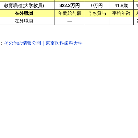
教育職種(大学教員)
822.2万円
0万円
41.8歳
在外職員
年間給与額
うち賞与
平均年齢
在外職員
—
—
—
：
その他の情報公開｜東京医科歯科大学