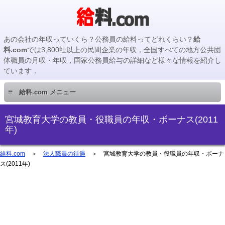
あの会社の年収っていくら？公務員の給料ってどれくらい？
給
料.com
では3,800社以上の民間企業の年収，全国すべての地方公共団
体職員の月収・年収，国家公務員給与の詳細など様々な情報を紹介し
ています．
≡
給料.com メニュー
民間企業編
宮城教育大学の教員・役職員の年収・ボーナス(2011
年)
国家公務員編
給料.com
＞
法人職員の待遇
＞ 宮城教育大学の教員・役職員の年収・ボーナ
ス(2011年)
地方公務員編
地方公務員給料検索
主要企業の年収検索