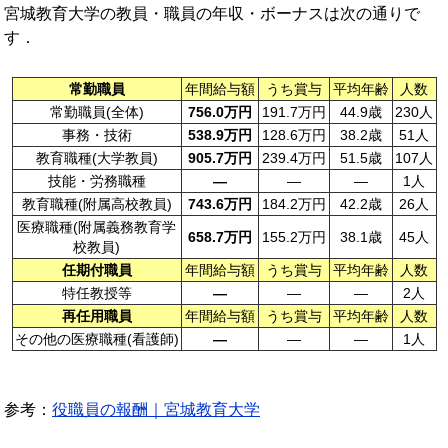
宮城教育大学の教員・職員の年収・ボーナスは次の通りで
す．
常勤職員
年間給与額
うち賞与
平均年齢
人数
常勤職員(全体)
756.0万円
191.7万円
44.9歳
230人
事務・技術
538.9万円
128.6万円
38.2歳
51人
教育職種(大学教員)
905.7万円
239.4万円
51.5歳
107人
技能・労務職種
—
—
—
1人
教育職種(附属高校教員)
743.6万円
184.2万円
42.2歳
26人
医療職種(附属義務教育学
658.7万円
155.2万円
38.1歳
45人
校教員)
任期付職員
年間給与額
うち賞与
平均年齢
人数
特任教授等
—
—
—
2人
再任用職員
年間給与額
うち賞与
平均年齢
人数
その他の医療職種(看護師)
—
—
—
1人
参考：
役職員の報酬｜宮城教育大学