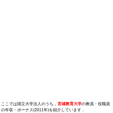
年収ランキング一覧
年収から企業を検索
法人職員編
大学職員・教員編
私立大学教員編
医療従事者
プロ野球選手
ここでは国立大学法人のうち，
宮城教育大学
の教員・役職員
の年収・ボーナス(2011年)を紹介しています．