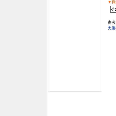
▼職
そ
参考
支援