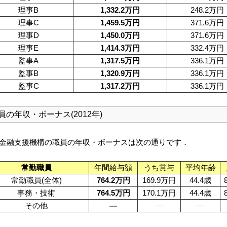
理事B
1,332.2万円
248.2万円
理事C
1,459.5万円
371.6万円
理事D
1,450.0万円
371.6万円
理事E
1,414.3万円
332.4万円
監事A
1,317.5万円
336.1万円
監事B
1,320.9万円
336.1万円
監事C
1,317.2万円
336.1万円
員の年収・ボーナス(2012年)
金融支援機構の職員の年収・ボーナスは次の通りです．
常勤職員
年間給与額
うち賞与
平均年齢
常勤職員(全体)
764.2万円
169.9万円
44.4歳
事務・技術
764.5万円
170.1万円
44.4歳
その他
—
—
—