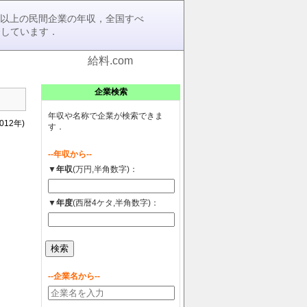
0社以上の民間企業の年収，全国すべ
介しています．
給料.com
企業検索
年収や名称で企業が検索できま
12年)
す．
--年収から--
▼年収
(万円,半角数字)：
▼年度
(西暦4ケタ,半角数字)：
--企業名から--