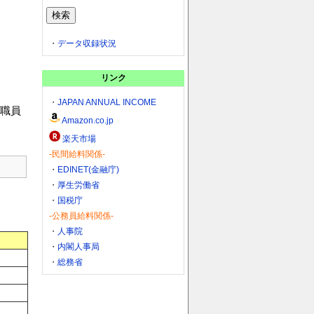
・
データ収録状況
リンク
・
JAPAN ANNUAL INCOME
職員
Amazon.co.jp
楽天市場
-民間給料関係-
・
EDINET(金融庁)
・
厚生労働省
・
国税庁
-公務員給料関係-
・
人事院
・
内閣人事局
・
総務省