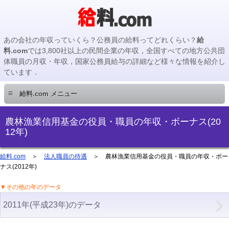
あの会社の年収っていくら？公務員の給料ってどれくらい？
給
料.com
では3,800社以上の民間企業の年収，全国すべての地方公共団
体職員の月収・年収，国家公務員給与の詳細など様々な情報を紹介し
ています．
≡
給料.com メニュー
民間企業編
農林漁業信用基金の役員・職員の年収・ボーナス(20
12年)
国家公務員編
給料.com
＞
法人職員の待遇
＞ 農林漁業信用基金の役員・職員の年収・ボー
ナス(2012年)
地方公務員編
▼その他の年のデータ
地方公務員給料検索
2011年(平成23年)のデータ
主要企業の年収検索