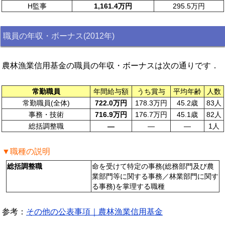
H監事
1,161.4万円
295.5万円
職員の年収・ボーナス(2012年)
農林漁業信用基金の職員の年収・ボーナスは次の通りです．
常勤職員
年間給与額
うち賞与
平均年齢
人数
常勤職員(全体)
722.0万円
178.3万円
45.2歳
83人
事務・技術
716.9万円
176.7万円
45.1歳
82人
総括調整職
—
—
—
1人
▼職種の説明
総括調整職
命を受けて特定の事務(総務部門及び農
業部門等に関する事務／林業部門に関す
る事務)を掌理する職種
参考：
その他の公表事項｜農林漁業信用基金