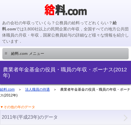
あの会社の年収っていくら？公務員の給料ってどれくらい？
給
料.com
では3,800社以上の民間企業の年収，全国すべての地方公共団
体職員の月収・年収，国家公務員給与の詳細など様々な情報を紹介し
ています．
≡
給料.com メニュー
民間企業編
農業者年金基金の役員・職員の年収・ボーナス(2012
年)
国家公務員編
給料.com
＞
法人職員の待遇
＞ 農業者年金基金の役員・職員の年収・ボーナ
ス(2012年)
地方公務員編
▼その他の年のデータ
地方公務員給料検索
2011年(平成23年)のデータ
主要企業の年収検索