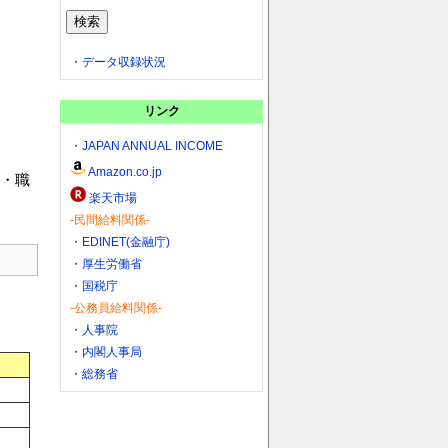
・
データ収録状況
リンク
・
JAPAN ANNUAL INCOME
Amazon.co.jp
・職
楽天市場
-民間給料関係-
・
EDINET(金融庁)
・
厚生労働省
・
国税庁
-公務員給料関係-
・
人事院
・
内閣人事局
・
総務省