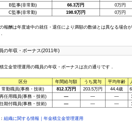
B監事(非常勤)
66.3万円
0万円
C監事(非常勤)
198.9万円
0万円
の報酬は年度途中の就任・退任により満額の数値とは異なる場合が
．
員の年収・ボーナス(2011年)
積立金管理運用の職員の年収・ボーナスは次の通りです．
区分
年間給与額
うち賞与
平均年齢
常勤職員(事務・技術)
812.3万円
203.5万円
44.4歳
再任用職員(事務・技術)
—
—
—
任期付職員(事務・技術)
—
—
—
：
組織に関する情報｜年金積立金管理運用