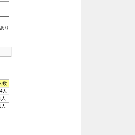
あり
人数
64人
1人
1人