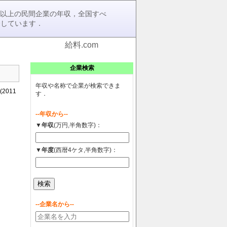
0社以上の民間企業の年収，全国すべ
介しています．
給料.com
企業検索
年収や名称で企業が検索できま
011
す．
--年収から--
▼年収
(万円,半角数字)：
▼年度
(西暦4ケタ,半角数字)：
--企業名から--