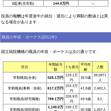
B監事(非常勤)
144.0万円
—
役員の報酬は年度途中の就任・退任により満額の数値とは異
なる場合があります．
職員の年収・ボーナス(2011年)
国立病院機構の職員の年収・ボーナスは次の通りです．
年間給与
平均年
区分
うち賞与
人数
額
齢
129.1万
38,0871
常勤職員(全体)
528.1万円
39.0歳
円
人
153.3万
常勤職員(事務・技術)
617.2万円
41.8歳
2,482人
円
209.9万
常勤職員(研究職種)
799.1万円
49.9歳
9人
円
1,140.0万
239.2万
常勤職員(病院医師)
40.9歳
1,607人