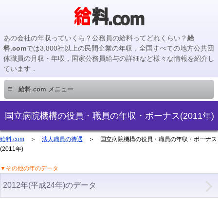
あの会社の年収っていくら？公務員の給料ってどれくらい？
給
料.com
では3,800社以上の民間企業の年収，全国すべての地方公共団
体職員の月収・年収，国家公務員給与の詳細など様々な情報を紹介し
ています．
≡
給料.com メニュー
民間企業編
国立病院機構の役員・職員の年収・ボーナス(2011年)
国家公務員編
給料.com
＞
法人職員の待遇
＞ 国立病院機構の役員・職員の年収・ボーナス
(2011年)
地方公務員編
▼その他の年のデータ
2012年(平成24年)のデータ
地方公務員給料検索
主要企業の年収検索