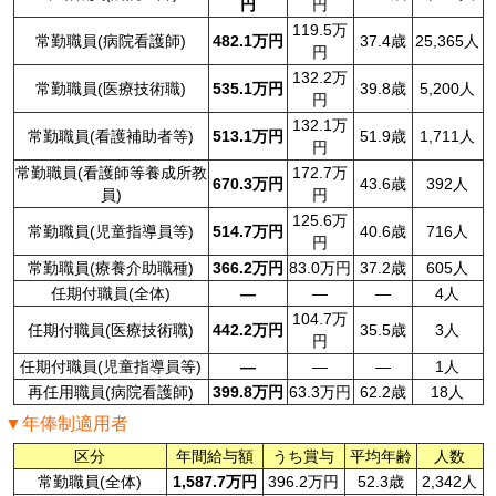
円
円
119.5万
常勤職員(病院看護師)
482.1万円
37.4歳
25,365人
円
132.2万
常勤職員(医療技術職)
535.1万円
39.8歳
5,200人
円
132.1万
常勤職員(看護補助者等)
513.1万円
51.9歳
1,711人
円
常勤職員(看護師等養成所教
172.7万
670.3万円
43.6歳
392人
員)
円
125.6万
常勤職員(児童指導員等)
514.7万円
40.6歳
716人
円
常勤職員(療養介助職種)
366.2万円
83.0万円
37.2歳
605人
任期付職員(全体)
—
—
—
4人
104.7万
任期付職員(医療技術職)
442.2万円
35.5歳
3人
円
任期付職員(児童指導員等)
—
—
—
1人
再任用職員(病院看護師)
399.8万円
63.3万円
62.2歳
18人
▼年俸制適用者
区分
年間給与額
うち賞与
平均年齢
人数
常勤職員(全体)
1,587.7万円
396.2万円
52.3歳
2,342人