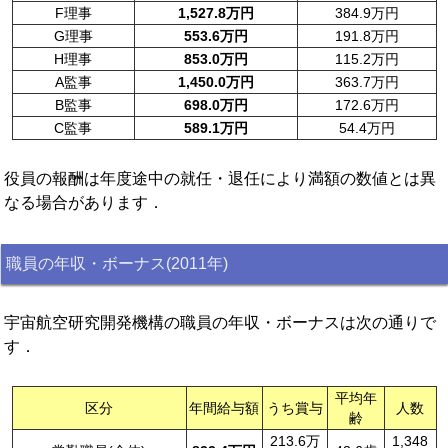
F理事
1,527.8万円
384.9万円
G理事
553.6万円
191.8万円
H理事
853.0万円
115.2万円
A監事
1,450.0万円
363.7万円
B監事
698.0万円
172.6万円
C監事
589.1万円
54.4万円
役員の報酬は年度途中の就任・退任により満額の数値とは異
なる場合があります．
職員の年収・ボーナス(2011年)
宇宙航空研究開発機構の職員の年収・ボーナスは次の通りで
す．
平均年
区分
年間給与額
うち賞与
人数
齢
213.6万
1,348