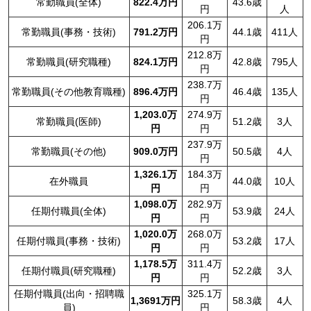
常勤職員(全体)
822.4万円
43.6歳
円
人
206.1万
常勤職員(事務・技術)
791.2万円
44.1歳
411人
円
212.8万
常勤職員(研究職種)
824.1万円
42.8歳
795人
円
238.7万
常勤職員(その他教育職種)
896.4万円
46.4歳
135人
円
1,203.0万
274.9万
常勤職員(医師)
51.2歳
3人
円
円
237.9万
常勤職員(その他)
909.0万円
50.5歳
4人
円
1,326.1万
184.3万
在外職員
44.0歳
10人
円
円
1,098.0万
282.9万
任期付職員(全体)
53.9歳
24人
円
円
1,020.0万
268.0万
任期付職員(事務・技術)
53.2歳
17人
円
円
1,178.5万
311.4万
任期付職員(研究職種)
52.2歳
3人
円
円
任期付職員(出向・招聘職
325.1万
1,3691万円
58.3歳
4人
員)
円