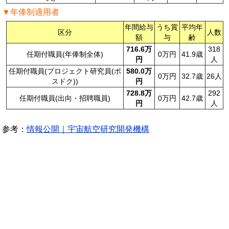
▼年俸制適用者
年間給与
うち賞
平均年
区分
人数
額
与
齢
716.6万
318
任期付職員(年俸制全体)
0万円
41.9歳
円
人
任期付職員(プロジェクト研究員(ポ
580.0万
0万円
32.7歳
26人
スドク))
円
728.8万
292
任期付職員(出向・招聘職員)
0万円
42.7歳
円
人
参考：
情報公開｜宇宙航空研究開発機構