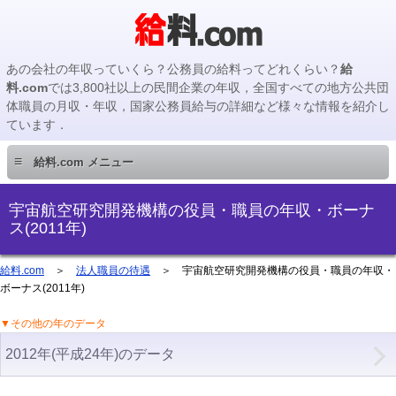
あの会社の年収っていくら？公務員の給料ってどれくらい？
給
料.com
では3,800社以上の民間企業の年収，全国すべての地方公共団
体職員の月収・年収，国家公務員給与の詳細など様々な情報を紹介し
ています．
≡
給料.com メニュー
民間企業編
宇宙航空研究開発機構の役員・職員の年収・ボーナ
ス(2011年)
国家公務員編
給料.com
＞
法人職員の待遇
＞ 宇宙航空研究開発機構の役員・職員の年収・
ボーナス(2011年)
地方公務員編
▼その他の年のデータ
地方公務員給料検索
2012年(平成24年)のデータ
主要企業の年収検索