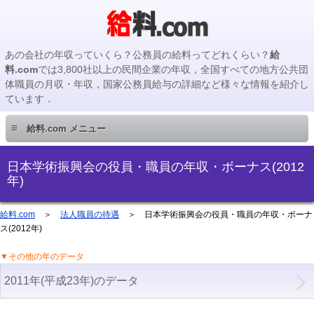
あの会社の年収っていくら？公務員の給料ってどれくらい？
給
料.com
では3,800社以上の民間企業の年収，全国すべての地方公共団
体職員の月収・年収，国家公務員給与の詳細など様々な情報を紹介し
ています．
≡
給料.com メニュー
民間企業編
日本学術振興会の役員・職員の年収・ボーナス(2012
年)
国家公務員編
給料.com
＞
法人職員の待遇
＞ 日本学術振興会の役員・職員の年収・ボーナ
ス(2012年)
地方公務員編
▼その他の年のデータ
地方公務員給料検索
2011年(平成23年)のデータ
主要企業の年収検索