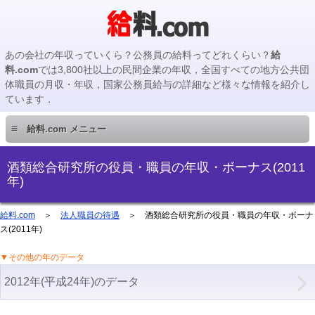
あの会社の年収っていくら？公務員の給料ってどれくらい？
給
料.com
では3,800社以上の民間企業の年収，全国すべての地方公共団
体職員の月収・年収，国家公務員給与の詳細など様々な情報を紹介し
ています．
≡
給料.com メニュー
民間企業編
酒類総合研究所の役員・職員の年収・ボーナス(2011
年)
国家公務員編
給料.com
＞
法人職員の待遇
＞ 酒類総合研究所の役員・職員の年収・ボーナ
ス(2011年)
地方公務員編
▼その他の年のデータ
地方公務員給料検索
2012年(平成24年)のデータ
主要企業の年収検索