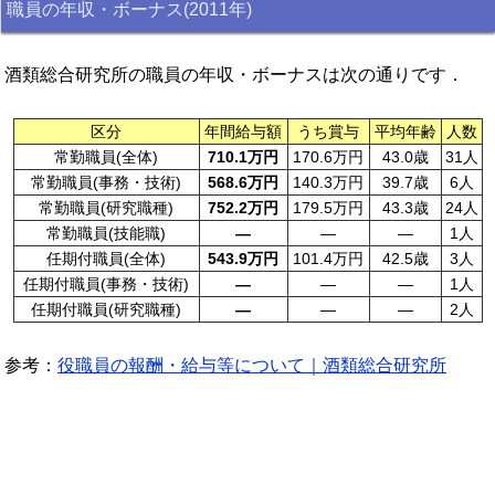
職員の年収・ボーナス(2011年)
酒類総合研究所の職員の年収・ボーナスは次の通りです．
区分
年間給与額
うち賞与
平均年齢
人数
常勤職員(全体)
710.1万円
170.6万円
43.0歳
31人
常勤職員(事務・技術)
568.6万円
140.3万円
39.7歳
6人
常勤職員(研究職種)
752.2万円
179.5万円
43.3歳
24人
常勤職員(技能職)
—
—
—
1人
任期付職員(全体)
543.9万円
101.4万円
42.5歳
3人
任期付職員(事務・技術)
—
—
—
1人
任期付職員(研究職種)
—
—
—
2人
参考：
役職員の報酬・給与等について｜酒類総合研究所