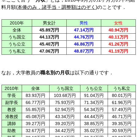
料月額(
本俸のみ．諸手当・調整額はのぞく
)のことです．
2010年
男女計
男性
女性
全体
45.89万円
47.14万円
40.94万円
うち国立
44.13万円
44.76万円
40.11万円
うち公立
45.40万円
46.86万円
41.26万円
うち私立
47.06万円
48.87万円
41.19万円
なお，大学教員の
職名別の月収
は以下の通りです．
2010年
全体
うち国立
うち公立
うち私立
学長
83.93万円
103.68万円
91.04万円
80.01万円
副学長
66.77万円
75.93万円
71.34万円
61.96万円
教授
55.85万円
52.94万円
54.34万円
57.49万円
准教授
45.08万円
43.34万円
44.44万円
46.71万円
講師
39.27万円
39.20万円
38.85万円
39.35万円
助教
32.67万円
34.42万円
35.02万円
30.59万円