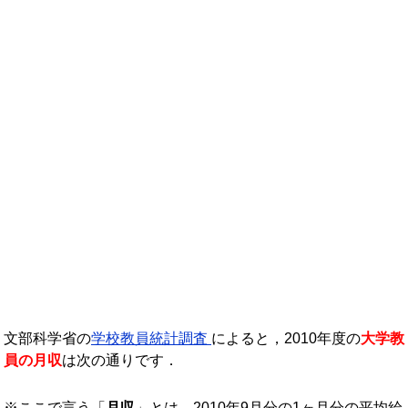
年収ランキング一覧
年収から企業を検索
法人職員編
大学職員・教員編
私立大学教員編
医療従事者
プロ野球選手
文部科学省の
学校教員統計調査
によると，2010年度の
大学教
員の月収
は次の通りです．
※ここで言う「
月収
」とは，2010年9月分の1ヶ月分の平均給