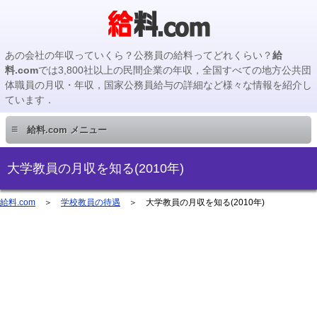
あの会社の年収っていくら？公務員の給料ってどれくらい？
給
料.com
では3,800社以上の民間企業の年収，全国すべての地方公共団
体職員の月収・年収，国家公務員給与の詳細など様々な情報を紹介し
ています．
≡
給料.com メニュー
民間企業編
大学教員の月収を知る(2010年)
国家公務員編
給料.com
＞
学校教員の待遇
＞ 大学教員の月収を知る(2010年)
地方公務員編
地方公務員給料検索
主要企業の年収検索