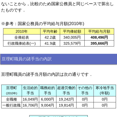
ないことから，比較のため国家公務員と同じベースで算出し
たものです．
※参考：国家公務員の平均給与月額(2010年)
2010年
平均年齢
平均俸給額
平均給与月額
全俸給表
42.2歳
340,005円
408,496円
行政職俸給表(一)
41.9歳
325,579円
395,666円
亘理町職員の諸手当の内訳
亘理町職員の諸手当月額の内訳は次の通りです．
亘理町
生活給的
職務給的
超過労働的
その他の
寒冷地手当
手当
手当
手当
手当
(年額)
(2010年)
全職種
16,049円
6,000円
19,242円
0円
0円
一般行政職
16,706円
9,004円
19,814円
0円
0円