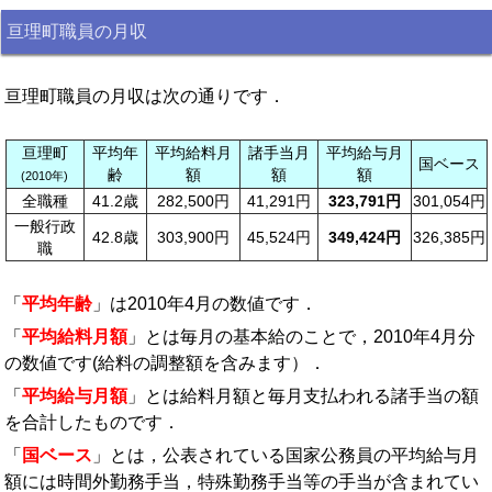
亘理町職員の月収
亘理町職員の月収は次の通りです．
亘理町
平均年
平均給料月
諸手当月
平均給与月
国ベース
齢
額
額
額
(2010年)
全職種
41.2歳
282,500円
41,291円
323,791円
301,054円
一般行政
42.8歳
303,900円
45,524円
349,424円
326,385円
職
「
平均年齢
」は2010年4月の数値です．
「
平均給料月額
」とは毎月の基本給のことで，2010年4月分
の数値です(給料の調整額を含みます）．
「
平均給与月額
」とは給料月額と毎月支払われる諸手当の額
を合計したものです．
「
国ベース
」とは，公表されている国家公務員の平均給与月
額には時間外勤務手当，特殊勤務手当等の手当が含まれてい