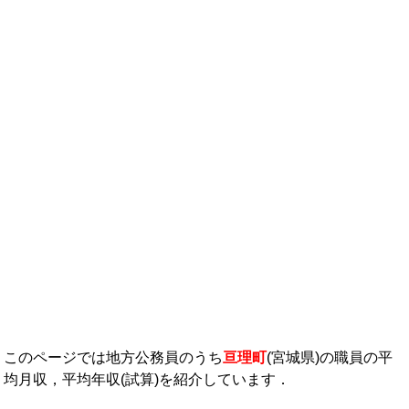
年収ランキング一覧
年収から企業を検索
法人職員編
大学職員・教員編
私立大学教員編
医療従事者
プロ野球選手
このページでは地方公務員のうち
亘理町
(宮城県)の職員の平
均月収，平均年収(試算)を紹介しています．