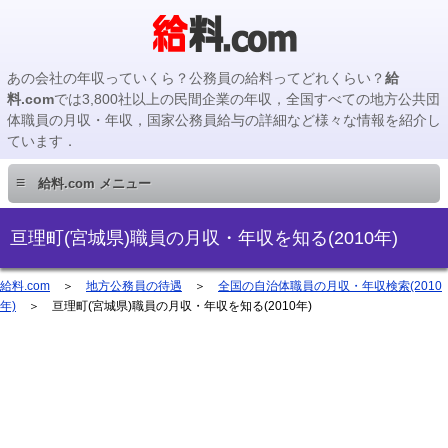
あの会社の年収っていくら？公務員の給料ってどれくらい？
給
料.com
では3,800社以上の民間企業の年収，全国すべての地方公共団
体職員の月収・年収，国家公務員給与の詳細など様々な情報を紹介し
ています．
≡
給料.com メニュー
民間企業編
亘理町(宮城県)職員の月収・年収を知る(2010年)
国家公務員編
給料.com
＞
地方公務員の待遇
＞
全国の自治体職員の月収・年収検索(2010
年)
＞ 亘理町(宮城県)職員の月収・年収を知る(2010年)
地方公務員編
地方公務員給料検索
主要企業の年収検索