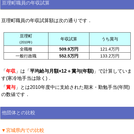
亘理町職員の年収試算
亘理町職員の年収試算額は次の通りです．
亘理町
年収試算
うち賞与
(2010年)
全職種
509.9万円
121.4万円
一般行政職
552.5万円
133.2万円
「
年収
」は「
平均給与月額×12＋賞与(年額)
」で計算していま
す(寒冷地手当は除く)．
「
賞与
」とは2010年度中に支給された期末・勤勉手当(年間)
の数値です．
他団体との比較
▼宮城県内での比較