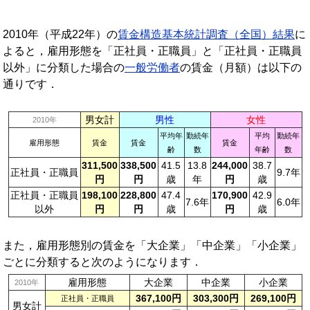
2010年（平成22年）の
賃金構造基本統計調査（全国）結果
に
よると，雇用形態を「正社員・正職員」と「正社員・正職員
以外」に分類した場合の
一般労働者
の賃金（月額）は以下の
通りです．
男女計
男性
女性
2010年
平均年
勤続年
平均
勤続年
雇用形態
賃金
賃金
賃金
齢
数
年齢
数
311,500
338,500
41.5
13.8
244,000
38.7
正社員・正職員
9.7年
円
円
歳
年
円
歳
正社員・正職員
198,100
228,800
47.4
170,900
42.9
7.6年
6.0年
以外
円
円
歳
円
歳
また，雇用形態別の賃金を「大企業」「中企業」「小企業」
ごとに分類すると次のようになります．
雇用形態
大企業
中企業
小企業
2010年
367,100円
303,300円
269,100円
正社員・正職員
男女計