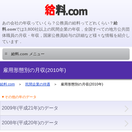
あの会社の年収っていくら？公務員の給料ってどれくらい？
給
料.com
では3,800社以上の民間企業の年収，全国すべての地方公共団
体職員の月収・年収，国家公務員給与の詳細など様々な情報を紹介し
ています．
≡
給料.com メニュー
民間企業編
雇用形態別の月収(2010年)
国家公務員編
給料.com
＞
民間企業の待遇
＞ 雇用形態別の月収(2010年)
▼その他の年のデータ
地方公務員編
2009年(平成21年)のデータ
地方公務員給料検索
2008年(平成20年)のデータ
主要企業の年収検索