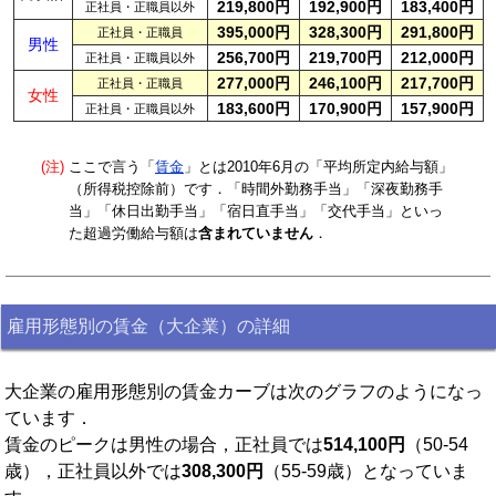
219,800円
192,900円
183,400円
正社員・正職員以外
395,000円
328,300円
291,800円
正社員・正職員
男性
256,700円
219,700円
212,000円
正社員・正職員以外
277,000円
246,100円
217,700円
正社員・正職員
女性
183,600円
170,900円
157,900円
正社員・正職員以外
(注)
ここで言う「
賃金
」とは2010年6月の「平均所定内給与額」
（所得税控除前）です．「時間外勤務手当」「深夜勤務手
当」「休日出勤手当」「宿日直手当」「交代手当」といっ
た超過労働給与額は
含まれていません
．
雇用形態別の賃金（大企業）の詳細
大企業の雇用形態別の賃金カーブは次のグラフのようになっ
ています．
賃金のピークは男性の場合，正社員では
514,100円
（50-54
歳），正社員以外では
308,300円
（55-59歳）となっていま