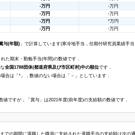
-万円
-万円
-万円
-万円
-万円
*万円
-万円
-万円
賞与(年額)
」で計算しています(寒冷地手当，任期付研究員業績手
れた期末・勤勉手当(年間)の数値です．
能な
全国1788団体(都道府県及び市区町村)中の順位
です．
の場合は「*」，数値のない場合は「－」としています．
の数値ですが，「賞与」は2021年度(前年度)の支給額の数値です．
3月31日までの期間に退職した職員に支給された退職手当の支給額は次の