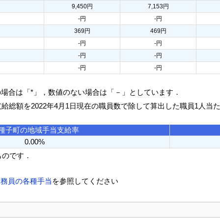
9,450円
7,153円
-円
-円
369円
469円
-円
-円
-円
-円
-円
-円
の場合は「*」，数値のない場合は「－」としています．
支給総額を2022年4月1日現在の職員数で除して算出した職員1人当
種子町の地域手当支給率
0.00%
ものです．
公務員の各種手当
を参照してください