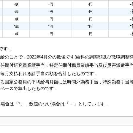
-
-歳
-円
-円
-
-歳
-円
-円
-
-歳
-円
-円
*
*歳
*円
*円
-
-歳
-円
-円
値です．
給のことで，2022年4月分の数値です(給料の調整額及び教職調整
，任期付研究員業績手当，特定任期付職員業績手当及び災害派遣手
と毎月支払われる諸手当の額を合計したものです．
いる国家公務員の平均給与月額には時間外勤務手当，特殊勤務手当
じベースで算出したものです．
の場合は「*」，数値のない場合は「－」としています．