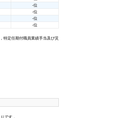
-位
-位
-位
-位
当，特定任期付職員業績手当及び災
通りです．