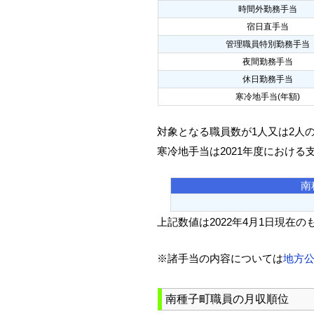
時間外勤務手当
宿日直手当
管理職員特別勤務手当
夜間勤務手当
休日勤務手当
寒冷地手当(年額)
対象となる職員数が1人又は2人
寒冷地手当は2021年度における
南
上記数値は2022年4月1日現在の
※諸手当の内容については
地方
南種子町職員の月収順位