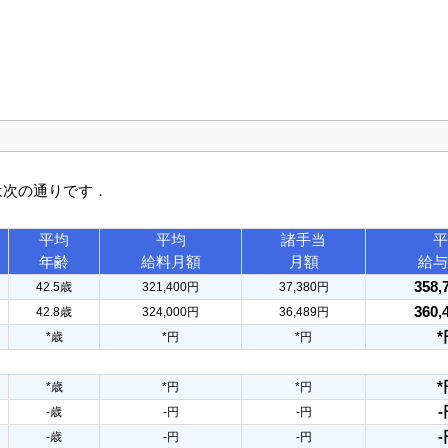
は次の通りです．
平均
平均
諸手当
平
年齢
給料月額
月額
給与
358,
42.5歳
321,400円
37,380円
360,
42.8歳
324,000円
36,489円
*
*歳
*円
*円
*
*歳
*円
*円
-
-歳
-円
-円
-
-歳
-円
-円