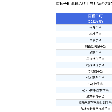
南種子町職員の諸手当月額の内
南種子町
(2022年度)
扶養手当
地域手当
住居手当
初任給調整手当
通勤手当
単身赴任手当
特殊勤務手当
管理職手当
特地勤務手当
へき地手当
定時制通信教育手当
産業教育手当
義務教育等教員特別手当
農林漁業普及指導手当