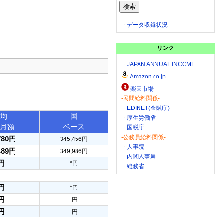
・
データ収録状況
リンク
・
JAPAN ANNUAL INCOME
Amazon.co.jp
楽天市場
-民間給料関係-
・
EDINET(金融庁)
均
国
・
厚生労働省
月額
ベース
・
国税庁
-公務員給料関係-
780円
345,456円
・
人事院
489円
349,986円
・
内閣人事局
円
*円
・
総務省
円
*円
円
-円
円
-円