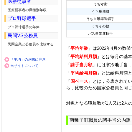
医療従事者
うち守衛
医療従事者の職種別年収
うち用務員
プロ野球選手
うち自動車運転手
うちその他
プロ野球選手の年俸
バス事業運転手
民間VS公務員
民間企業と公務員を比較する
「
平均年齢
」は2022年4月の数
「
平均給料月額
」とは毎月の基本
「平均」の意味に注意
「
諸手当月額
」には寒冷地手当
当サイトについて
「
平均給与月額
」とは給料月額
「
国ベース
」とは，公表されて
ら，比較のため国家公務員と同
対象となる職員数が1人又は2人
南種子町職員の諸手当の内訳