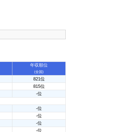
年収順位
(全国)
821位
815位
-位
-位
-位
-位
-位