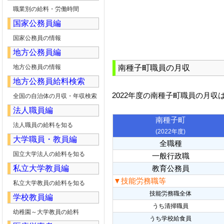
職業別の給料・労働時間
国家公務員編
国家公務員の情報
地方公務員編
地方公務員の情報
南種子町職員の月収
地方公務員給料検索
2022年度の南種子町職員の月収
全国の自治体の月収・年収検索
法人職員編
南種子町
法人職員の給料を知る
(2022年度)
大学職員・教員編
全職種
国立大学法人の給料を知る
一般行政職
私立大学教員編
教育公務員
▼技能労務職等
私立大学教員の給料を知る
技能労務職全体
学校教員編
うち清掃職員
幼稚園～大学教員の給料
うち学校給食員