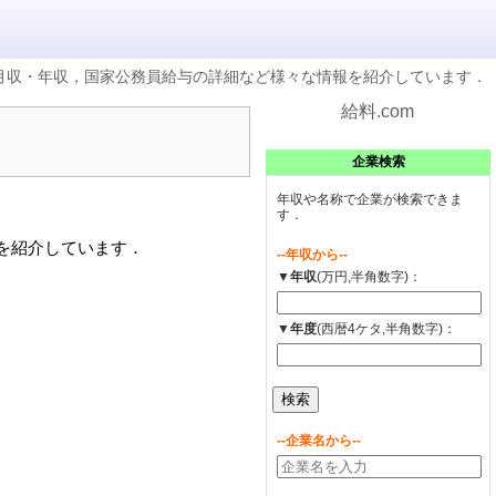
の月収・年収，国家公務員給与の詳細など様々な情報を紹介しています．
給料.com
企業検索
年収や名称で企業が検索できま
す．
)を紹介しています．
--年収から--
▼年収
(万円,半角数字)：
▼年度
(西暦4ケタ,半角数字)：
--企業名から--