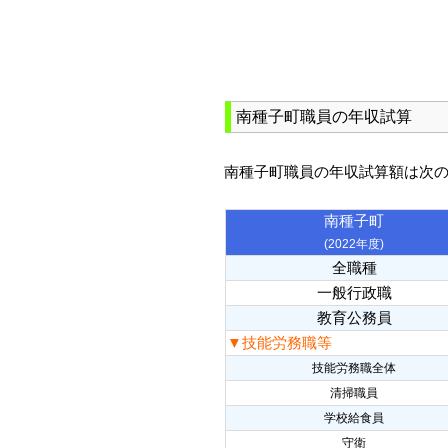
南種子町職員の年収試算
南種子町職員の年収試算額は次
南種子町
(2022年度)
全職種
一般行政職
教育公務員
▼技能労務職等
技能労務職全体
清掃職員
学校給食員
守衛