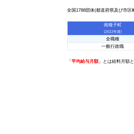
全国1788団体(都道府県及び市
南種子町
(2022年度)
全職種
一般行政職
「
平均給与月額
」とは給料月額