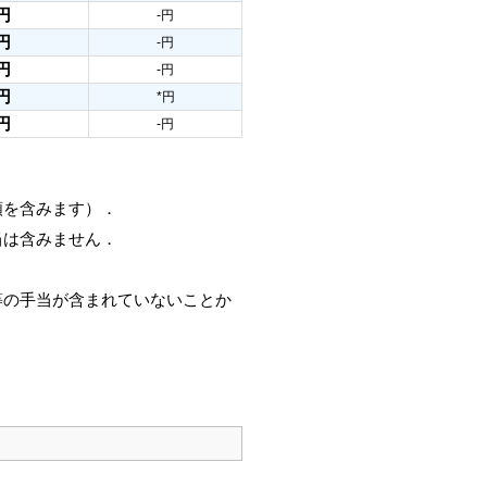
円
-円
円
-円
円
-円
円
*円
円
-円
額を含みます）．
当は含みません．
等の手当が含まれていないことか