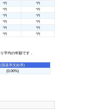
*円
*円
*円
*円
*円
*円
*円
*円
*円
*円
*円
*円
たり平均の年額です．
(国基準支給率)
(0.00%)