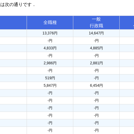
訳は次の通りです．
一般
全職種
行政職
13,376円
14,647円
-円
-円
4,833円
4,885円
-円
-円
2,986円
2,881円
-円
-円
519円
-円
5,847円
6,454円
-円
-円
-円
-円
-円
-円
-円
-円
-円
-円
-円
-円