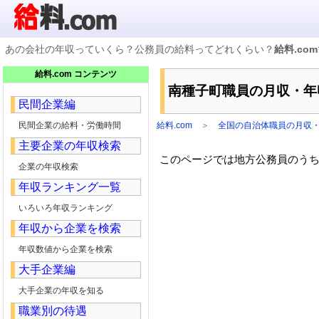
あの会社の年収っていくら？公務員の給料ってどれくらい？
給料.com
企業検索
給料.com コンテンツ
年収ランキング
南種子町職員の月収・年
業種別企業一覧
民間企業編
国家公務員編
地方公務員給料検索
民間企業の給料・労働時間
給料.com
＞
全国の自治体職員の月収
私立大学教員編
主要企業の年収検索
収録企業データの状況
このページでは地方公務員のうち，
企業の年収検索
年収ランキング一覧
いろいろ年収ランキング
年収から企業を検索
年収数値から企業を検索
大手企業編
大手企業の年収を知る
職業別の待遇