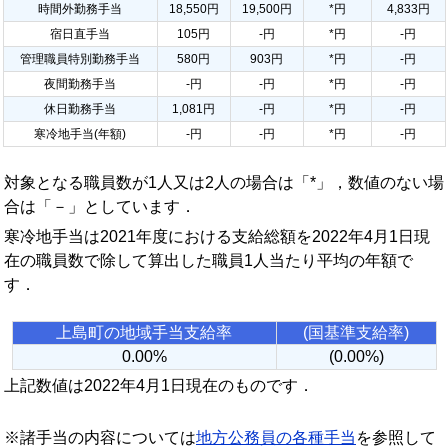
時間外勤務手当
18,550円
19,500円
*円
4,833円
宿日直手当
105円
-円
*円
-円
管理職員特別勤務手当
580円
903円
*円
-円
夜間勤務手当
-円
-円
*円
-円
休日勤務手当
1,081円
-円
*円
-円
寒冷地手当(年額)
-円
-円
*円
-円
対象となる職員数が1人又は2人の場合は「*」，数値のない場
合は「－」としています．
寒冷地手当は2021年度における支給総額を2022年4月1日現
在の職員数で除して算出した職員1人当たり平均の年額で
す．
上島町の地域手当支給率
(国基準支給率)
0.00%
(0.00%)
上記数値は2022年4月1日現在のものです．
※諸手当の内容については
地方公務員の各種手当
を参照して