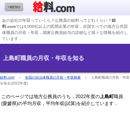
≡MENU
あの会社の年収っていくら？公務員の給料ってどれくらい？
給
料.com
では4,000社以上の民間企業の年収，全国すべての地方公共団
企業検索
体職員の月収・年収，国家公務員給与の詳細など様々な情報を紹介し
ています．
年収ランキング
業種別企業一覧
上島町職員の月収・年収を知る
国家公務員編
地方公務員給料検索
給料.com
＞
全国の自治体職員の月収・年収検索
＞
上島町職員の月収・年収
を知る(2022年度)
私立大学教員編
このページでは地方公務員のうち，2022年度の
上島町
職員
収録企業データの状況
(愛媛県)の平均月収，平均年収(試算)を紹介しています．