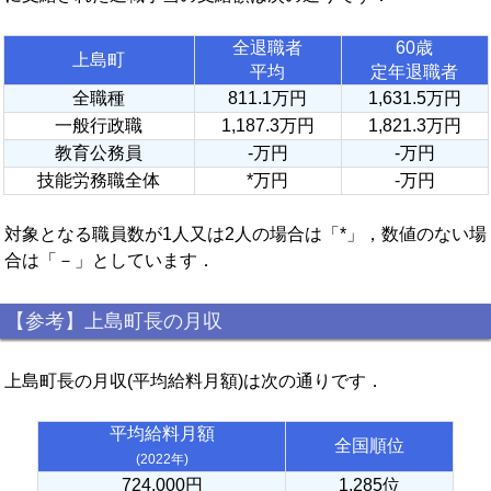
全退職者
60歳
上島町
平均
定年退職者
全職種
811.1万円
1,631.5万円
一般行政職
1,187.3万円
1,821.3万円
教育公務員
-万円
-万円
技能労務職全体
*万円
-万円
対象となる職員数が1人又は2人の場合は「*」，数値のない場
合は「－」としています．
【参考】上島町長の月収
上島町長の月収(平均給料月額)は次の通りです．
平均給料月額
全国順位
(2022年)
724,000円
1,285位