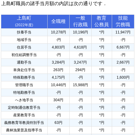
上島町職員の諸手当月額の内訳は次の通りです．
上島町
一般
教育
技能
全職種
行政職
公務員
労務職
(2022年度)
扶養手当
10,278円
10,196円
*円
11,947円
地域手当
-円
-円
*円
-円
住居手当
4,803円
4,618円
*円
6,667円
初任給調整手当
-円
-円
*円
-円
通勤手当
3,284円
3,247円
*円
2,667円
単身赴任手当
263円
294円
*円
-円
特殊勤務手当
4,175円
-円
*円
1,600円
管理職手当
10,446円
15,988円
*円
-円
特地勤務手当
-円
-円
*円
-円
へき地手当
304円
-円
*円
-円
定時制通信教育手当
-円
-円
*円
-円
産業教育手当
-円
-円
*円
-円
義務教育等教員特別手当
63円
-円
*円
-円
農林漁業普及指導手当
-円
-円
*円
-円