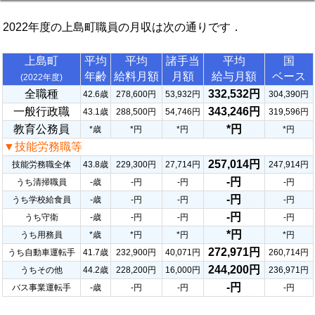
2022年度の上島町職員の月収は次の通りです．
上島町
平均
平均
諸手当
平均
国
年齢
給料月額
月額
給与月額
ベース
(2022年度)
全職種
332,532円
42.6歳
278,600円
53,932円
304,390円
一般行政職
343,246円
43.1歳
288,500円
54,746円
319,596円
教育公務員
*円
*歳
*円
*円
*円
▼技能労務職等
257,014円
技能労務職全体
43.8歳
229,300円
27,714円
247,914円
-円
うち清掃職員
-歳
-円
-円
-円
-円
うち学校給食員
-歳
-円
-円
-円
-円
うち守衛
-歳
-円
-円
-円
*円
うち用務員
*歳
*円
*円
*円
272,971円
うち自動車運転手
41.7歳
232,900円
40,071円
260,714円
244,200円
うちその他
44.2歳
228,200円
16,000円
236,971円
-円
バス事業運転手
-歳
-円
-円
-円