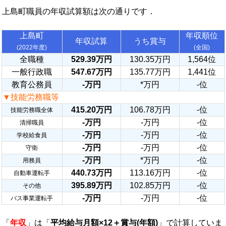
上島町職員の年収試算額は次の通りです．
上島町
年収順位
年収試算
うち賞与
(2022年度)
(全国)
全職種
529.39万円
130.35万円
1,564位
一般行政職
547.67万円
135.77万円
1,441位
教育公務員
-万円
*万円
-位
▼技能労務職等
415.20万円
106.78万円
-位
技能労務職全体
-万円
-万円
-位
清掃職員
-万円
-万円
-位
学校給食員
-万円
-万円
-位
守衛
-万円
*万円
-位
用務員
440.73万円
113.16万円
-位
自動車運転手
395.89万円
102.85万円
-位
その他
-万円
-万円
-位
バス事業運転手
「
年収
」は「
平均給与月額×12＋賞与(年額)
」で計算していま