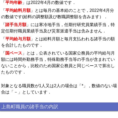
「
平均年齢
」は2022年4月の数値です．
「
平均給料月額
」とは毎月の基本給のことで，2022年4月分
の数値です(給料の調整額及び教職調整額を含みます）．
「
諸手当月額
」には寒冷地手当，任期付研究員業績手当，特
定任期付職員業績手当及び災害派遣手当は含みません．
「
平均給与月額
」とは給料月額と毎月支払われる諸手当の額
を合計したものです．
「
国ベース
」とは，公表されている国家公務員の平均給与月
額には時間外勤務手当，特殊勤務手当等の手当が含まれてい
ないことから，比較のため国家公務員と同じベースで算出し
たものです．
対象となる職員数が1人又は2人の場合は「*」，数値のない場
合は「－」としています．
上島町職員の諸手当の内訳