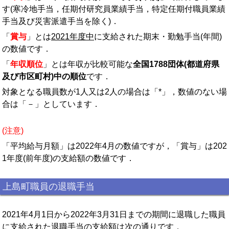
す(寒冷地手当，任期付研究員業績手当，特定任期付職員業績
手当及び災害派遣手当を除く)．
「
賞与
」とは
2021年度中
に支給された期末・勤勉手当(年間)
の数値です．
「
年収順位
」とは年収が比較可能な
全国1788団体(都道府県
及び市区町村)中の順位
です．
対象となる職員数が1人又は2人の場合は「*」，数値のない場
合は「－」としています．
(注意)
「平均給与月額」は2022年4月の数値ですが，「賞与」は202
1年度(前年度)の支給額の数値です．
上島町職員の退職手当
2021年4月1日から2022年3月31日までの期間に退職した職員
に支給された退職手当の支給額は次の通りです．